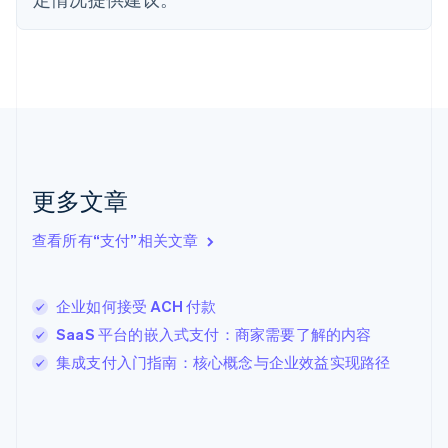
芬兰
English
Svenska
荷兰
Nederlands
English
加拿大
English
Français
捷克
English
克罗地亚
English
Italiano
更多文章
拉脱维亚
English
查看所有“支付”相关文章
立陶宛
English
列支敦士登
企业如何接受 ACH 付款
Deutsch
English
卢森堡
SaaS 平台的嵌入式支付：商家需要了解的内容
Français
Deutsch
English
集成支付入门指南：核心概念与企业效益实现路径
罗马尼亚
English
马尔他
English
马来西亚