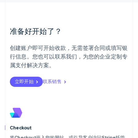
English
简体中文
美国
English
Español
简体中文
墨西哥
准备好开始了？
Español
English
挪威
English
创建账户即可开始收款，无需签署合同或填写银
葡萄牙
行信息。您也可以联系我们，为您的企业定制专
Português
English
日本
属支付解决方案。
日本語
English
瑞典
立即开始
联系销售
Svenska
English
瑞士
Deutsch
Français
Italiano
English
塞浦路斯
English
斯洛伐克
English
斯洛文尼亚
Checkout
English
Italiano
将Checkout嵌入您的网站，或引导客户访问Stripe托管
泰国