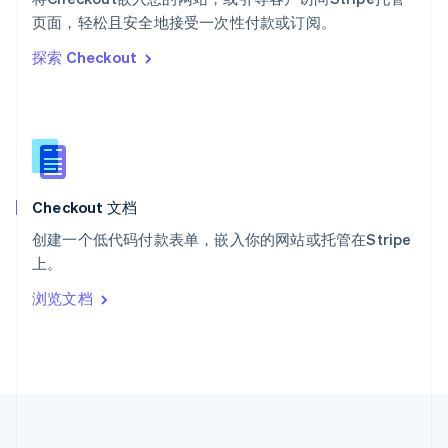
ไทย
English
页面，轻松且安全地接受一次性付款或订阅。
希腊
探索 Checkout
English
西班牙
Español
English
新加坡
English
简体中文
新西兰
English
Checkout 文档
匈牙利
English
创建一个低代码付款表单，嵌入你的网站或托管在Stripe
意大利
上。
Italiano
English
印度
浏览文档
English
英国
English
直布罗陀
English
中国内地
简体中文
English
中国香港特别行政区