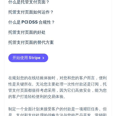
什么是托管支付页面？
初创企业注册
托管支付页面如何运作？
Climate
碳移除
什么是 PCI DSS 合规性？
Identity
在线身份验证
托管支付页面的好处
托管支付页面的替代方案
开始使用 Stripe
Stripe Sessions 2026
了解 Stripe 如何为 AI 构建经济基础设施。
立即观看
在规划您的在线结账体验时，对您和您的客户而言，便利
性是关键所在。无论您主要处理一次性付款还是订阅，托
管支付页面都值得考虑采用，因为它们高效安全，能为您
的客户打造轻松便利的交易体验。
制定一个全面计划来接受客户的付款是一项艰巨任务。但
是，支付和支付处理的战略方法与您的产品开发、营销和