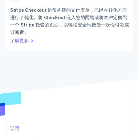
接入 125+ 种支
加密货币
Stripe Sigma
产品路线图
SaaS
付方式
自定义报告
购买
Sessions 年度大会
Stripe Checkout 是预构建的支付表单，已经在转化方面
Terminal
Data Pipeline
招聘
进行了优化。将 Checkout 嵌入您的网站或将客户定向到
线下支付
数据同步
资讯中心
Authorization
资源
一个 Stripe 托管的页面，以轻松安全地接受一次性付款或
Stripe Press
Boost
按行业
订阅费。
支付成功率优
应用集成
了解更多
化
AI 企业
代码示例
Link
创作者经济
开发者博客
联系
加速结账
游戏
API 状态
Financial
酒店、旅游与休闲
联系销售
Connections
保险
成为合作伙伴
关联金融账户
媒体与娱乐
数据
非营利组织
专业服务
公共部门
零售
更多
Product roadmap
了解未来规划
生态系统
Radar
合作伙伴
欺诈防范
导言
Stripe App Marketplace
Atlas