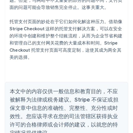
题。但是，与网站中不太重要的部分的问题不同，支付页
爱尔兰
面的问题可能会导致销售完全停止。这事关重大。
English
爱沙尼亚
English
托管支付页面的妙处在于它们如何化解这种压力。借助像
奥地利
Stripe Checkout 这样的托管支付解决方案，可以在安全
Deutsch
English
的环境中创建和维护整个结账流程，从而为企业节省构建
澳大利亚
和管理自己的支付网关花费的大量成本和时间。Stripe
English
巴西
Checkout 托管支付页面可高度定制，这使其成为两全其
Português
English
美的选择。
保加利亚
English
比利时
Nederlands
Français
Deutsch
English
波兰
本文中的内容仅供一般信息和教育目的，不应
English
丹麦
被解释为法律或税务建议。Stripe 不保证或担
English
保文章中信息的准确性、完整性、充分性或时
德国
效性。您应该寻求在您的司法管辖区获得执业
Deutsch
English
法国
许可的合格律师或会计师的建议，以就您的特
Français
English
定情况提供建议。