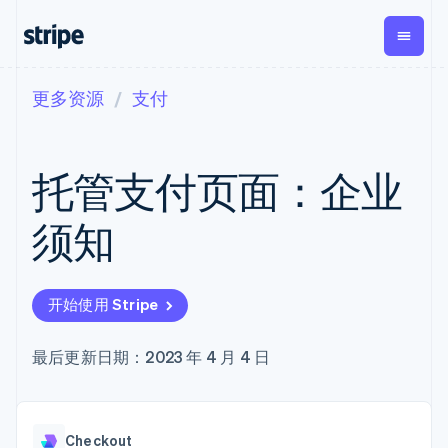
更多资源
支付
按企业阶段
文档
学习
支付
营收
资金管理
平台
易市
大型企业
Stripe 文档
博客
Payments
Billing
Treasury
初创企业
API 参考文档
客户案例
托管支付页面：企业
在线支付
经常性收入
Con
库与 SDK
指南
企业财务
Managed
Metronome
Stripe Apps
Payments
按用量计费
Global
平台
须知
备案商家解决
Payouts
Subscriptions
Capi
按应用场景
方案
平
支持
向第三方
订阅管理
Payment links
客户
指南
智能体商务
打款
Invoicing
Trea
加密货币
获取支持
无代码支付
一次性或定期
Capital
开始使用 Stripe
平
电子商务
接受线上付款
托管支持方案
企业融资
Checkout
账单
嵌入
嵌入式金融
实施预置结账流程
专业服务
预构建支付界
Crypto
Tax
融服
财务自动化
构建平台或交易市场
最后更新日期：2023 年 4 月 4 日
钱包、稳
面
销售税和增值
Iss
全球化企业
管理订阅
定币发行
Elements
税自动化
实体
应用内支付
提供按用量计费
灵活的 UI 组件
和发卡基
Crypto
Revenue
虚拟
交易市场
发行稳定币支持的支付卡
Onramp
Payment
Recognition
础设施
公司
资金管理
通过智能体配置和管理服
可嵌入的
methods
会计自动化
Checkout
平台
务