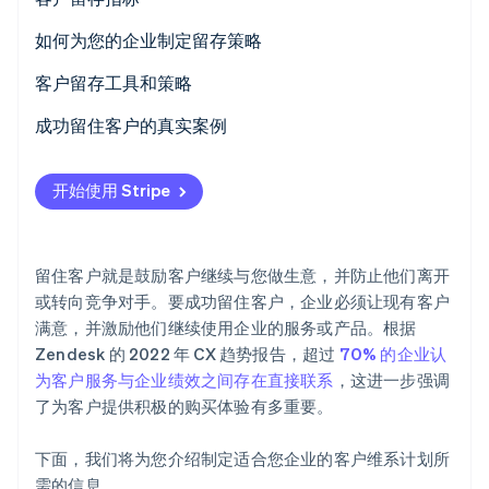
Climate
如何为您的企业制定留存策略
碳移除
评估企业类型和客户群
客户留存工具和策略
Identity
在线身份验证
分析当前的留存绩效
成功留住客户的真实案例
确定业务目标和资源
REI
开始使用 Stripe
Amazon Prime
测试留存策略
Stripe Sessions 2026
Starbucks Rewards
了解 Stripe 如何为 AI 构建经济基础设施。
跟踪和衡量结果
立即观看
留住客户就是鼓励客户继续与您做生意，并防止他们离开
Dollar Shave Club
或转向竞争对手。要成功留住客户，企业必须让现有客户
满意，并激励他们继续使用企业的服务或产品。根据
Zappos
Zendesk 的 2022 年 CX 趋势报告，超过
70% 的企业认
为客户服务与企业绩效之间存在直接联系
，这进一步强调
了为客户提供积极的购买体验有多重要。
下面，我们将为您介绍制定适合您企业的客户维系计划所
需的信息。