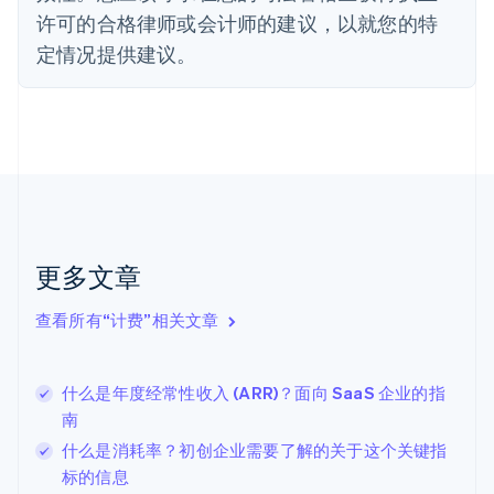
Deutsch
English
许可的合格律师或会计师的建议，以就您的特
法国
定情况提供建议。
Français
English
芬兰
English
Svenska
荷兰
Nederlands
English
加拿大
English
Français
捷克
English
克罗地亚
更多文章
English
Italiano
拉脱维亚
查看所有“计费”相关文章
English
立陶宛
English
什么是年度经常性收入 (ARR)？面向 SaaS 企业的指
列支敦士登
南
Deutsch
English
卢森堡
什么是消耗率？初创企业需要了解的关于这个关键指
Français
Deutsch
English
标的信息
罗马尼亚