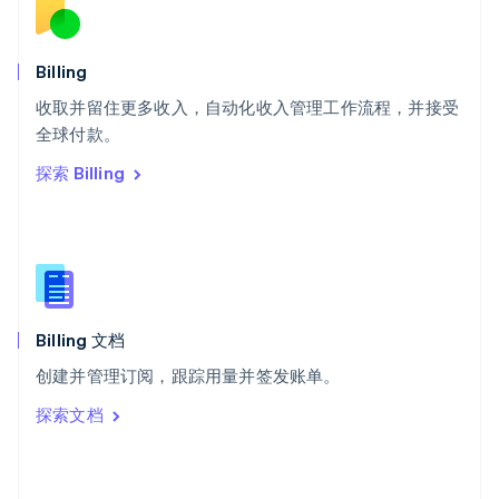
English
斯洛文尼亚
English
Italiano
Billing
泰国
ไทย
English
收取并留住更多收入，自动化收入管理工作流程，并接受
希腊
全球付款。
English
探索 Billing
西班牙
Español
English
新加坡
English
简体中文
新西兰
English
匈牙利
English
Billing 文档
意大利
创建并管理订阅，跟踪用量并签发账单。
Italiano
English
印度
探索文档
English
英国
English
直布罗陀