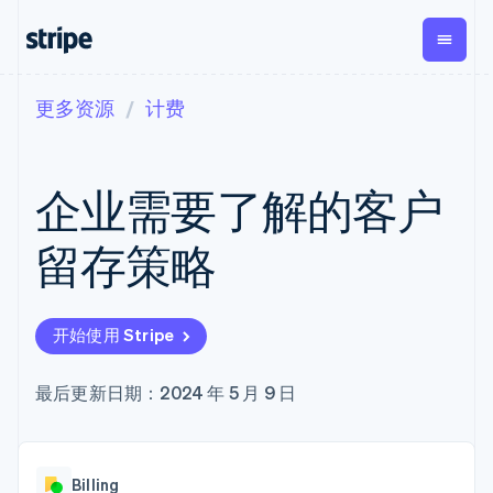
更多资源
计费
按企业阶段
文档
学习
支付
营收
资金管理
平台
易市
大型企业
Stripe 文档
博客
Payments
Billing
Treasury
初创企业
API 参考文档
客户案例
企业需要了解的客户
在线支付
经常性收入
Con
库与 SDK
指南
企业财务
Managed
Metronome
Stripe Apps
Payments
按用量计费
Global
平台
留存策略
备案商家解决
Payouts
Subscriptions
Capi
按应用场景
方案
平
支持
向第三方
订阅管理
Payment links
客户
指南
智能体商务
打款
Invoicing
Trea
加密货币
获取支持
无代码支付
一次性或定期
Capital
开始使用 Stripe
平
电子商务
接受线上付款
托管支持方案
企业融资
Checkout
账单
嵌入
嵌入式金融
实施预置结账流程
专业服务
预构建支付界
Crypto
Tax
融服
财务自动化
构建平台或交易市场
最后更新日期：2024 年 5 月 9 日
钱包、稳
面
销售税和增值
Iss
全球化企业
管理订阅
定币发行
Elements
税自动化
实体
应用内支付
提供按用量计费
灵活的 UI 组件
和发卡基
Crypto
Revenue
虚拟
交易市场
发行稳定币支持的支付卡
Onramp
支付方式
Recognition
础设施
公司
资金管理
通过智能体配置和管理服
可嵌入的
支持 125 种以
会计自动化
Billing
平台
务