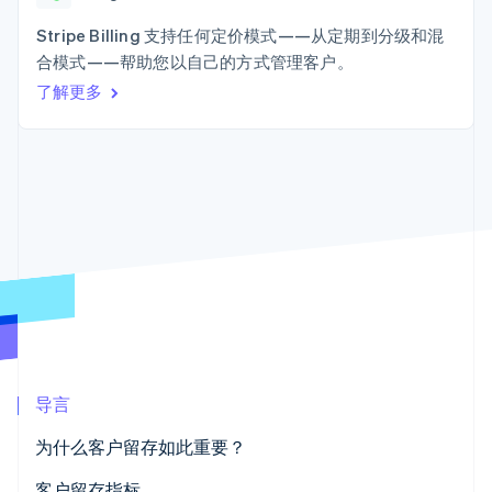
加密货币
上
Stripe Sigma
产品路线图
SaaS
自定义报告
购买
Terminal
Sessions 年度大会
Stripe Billing 支持任何定价模式——从定期到分级和混
线下支付
Data Pipeline
招聘
合模式——帮助您以自己的方式管理客户。
数据同步
Authorization
资讯中心
Boost
资源
了解更多
Stripe Press
支付成功率优
按行业
化
应用集成
Link
AI 企业
代码示例
加速结账
创作者经济
开发者博客
联系
Financial
游戏
API 状态
Connections
酒店、旅游与休闲
联系销售
关联金融账户
保险
成为合作伙伴
数据
媒体与娱乐
非营利组织
专业服务
公共部门
零售
更多
Product roadmap
了解未来规划
导言
生态系统
Radar
欺诈防范
为什么客户留存如此重要？
合作伙伴
Atlas
Stripe App Marketplace
客户留存指标
初创企业注册