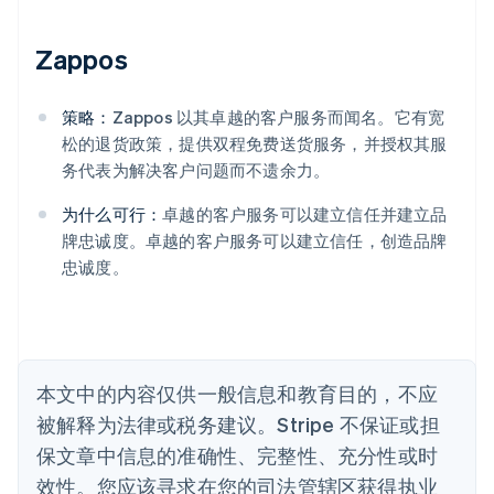
阿联酋
Zappos
English
爱尔兰
English
策略：
Zappos 以其卓越的客户服务而闻名。它有宽
爱沙尼亚
松的退货政策，提供双程免费送货服务，并授权其服
English
务代表为解决客户问题而不遗余力。
奥地利
Deutsch
English
为什么可行：
卓越的客户服务可以建立信任并建立品
澳大利亚
牌忠诚度。卓越的客户服务可以建立信任，创造品牌
English
巴西
忠诚度。
Português
English
保加利亚
English
比利时
Nederlands
Français
Deutsch
English
本文中的内容仅供一般信息和教育目的，不应
波兰
被解释为法律或税务建议。Stripe 不保证或担
English
丹麦
保文章中信息的准确性、完整性、充分性或时
English
效性。您应该寻求在您的司法管辖区获得执业
德国