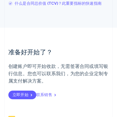
什么是合同总价值 (TCV)？此重要指标的快速指南
English
马尔他
English
马来西亚
English
简体中文
美国
English
Español
简体中文
墨西哥
Español
English
准备好开始了？
挪威
English
葡萄牙
创建账户即可开始收款，无需签署合同或填写银
Português
English
行信息。您也可以联系我们，为您的企业定制专
日本
日本語
English
属支付解决方案。
瑞典
Svenska
English
瑞士
立即开始
联系销售
Deutsch
Français
Italiano
English
塞浦路斯
English
斯洛伐克