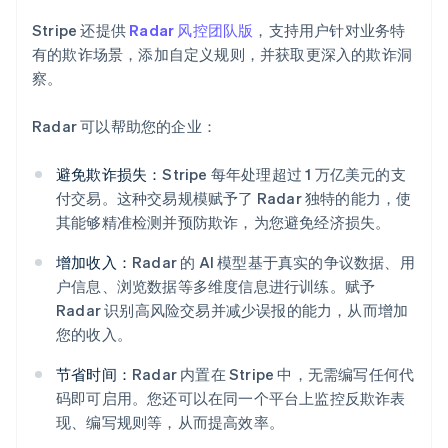
Stripe 还提供
Radar 风控团队版
，支持用户针对业务特
有的欺诈场景，添加自定义规则，并获取更深入的欺诈洞
察。
Radar 可以帮助您的企业：
避免欺诈损失：
Stripe 每年处理超过 1 万亿美元的支
阿联酋
付交易。这种交易规模赋予了 Radar 独特的能力，使
English
其能够精准检测并预防欺诈，为您避免经济损失。
爱尔兰
English
增加收入：
Radar 的 AI 模型基于真实的争议数据、用
爱沙尼亚
户信息、浏览数据等多维度信息进行训练。赋予
English
Radar 识别高风险交易并减少误报的能力，从而增加
奥地利
您的收入。
Deutsch
English
澳大利亚
节省时间：
Radar 内置在 Stripe 中，无需编写任何代
English
巴西
码即可启用。您还可以在同一个平台上监控反欺诈表
Português
English
现、编写规则等，从而提高效率。
保加利亚