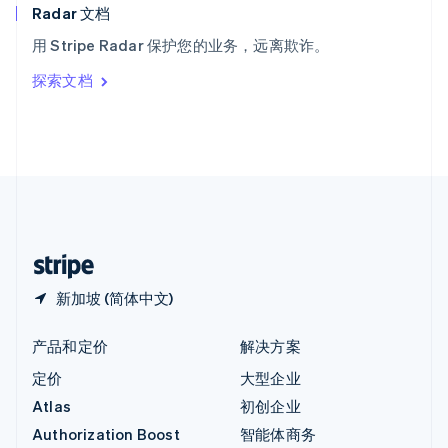
English
Radar 文档
意大利
用 Stripe Radar 保护您的业务，远离欺诈。
Italiano
English
印度
探索文档
English
英国
English
直布罗陀
English
中国内地
简体中文
English
中国香港特别行政区
English
简体中文
新加坡 (简体中文)
产品和定价
解决方案
定价
大型企业
Atlas
初创企业
Authorization Boost
智能体商务