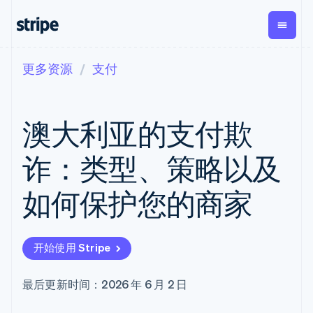
更多资源
支付
按企业阶段
文档
学习
支付
营收
资金管
平台
理
易市
大型企业
Stripe 文档
博客
Payments
Billing
初创企业
API 参考文档
客户案例
澳大利亚的支付欺
在线支付
经常性收入
Global
Conn
库与 SDK
指南
Managed
Metronome
Payouts
Stripe Apps
Payments
按用量计费
平台
诈：类型、策略以及
备案商家解决
Subscriptions
向第三
按应用场景
方案
方打款
支持
订阅管理
Payment links
Crypto
如何保护您的商家
指南
智能体商务
Invoicing
钱包、
加密货币
获取支持
无代码支付
一次性或定期
稳定币
电子商务
接受线上付款
托管支持方案
Checkout
账单
发行和
嵌入式金融
实施预置结账流程
专业服务
预构建支付界
Tax
发卡基
开始使用 Stripe
财务自动化
构建平台或交易市场
面
销售税和增值
础设施
全球化企业
管理订阅
Elements
税自动化
应用内支付
提供按用量计费
灵活的 UI 组件
Revenue
最后更新时间：2026 年 6 月 2 日
交易市场
发行稳定币支持的支付卡
Payment
Recognition
公司
资金管理
通过智能体配置和管理服
methods
会计自动化
平台
务