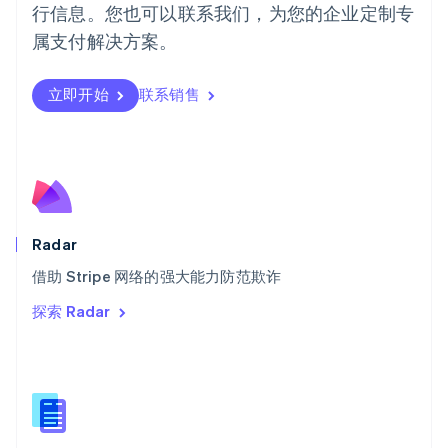
行信息。您也可以联系我们，为您的企业定制专
日本語
English
瑞典
属支付解决方案。
Svenska
English
瑞士
Deutsch
Français
Italiano
English
立即开始
联系销售
塞浦路斯
English
斯洛伐克
English
斯洛文尼亚
English
Italiano
泰国
Radar
ไทย
English
希腊
借助 Stripe 网络的强大能力防范欺诈
English
探索 Radar
西班牙
Español
English
新加坡
English
简体中文
新西兰
English
匈牙利