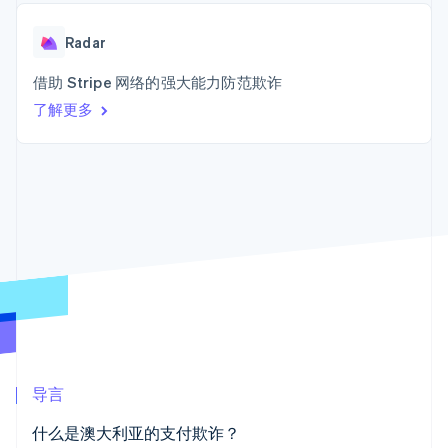
接入 125+ 种支
Stripe Sigma
产品路线图
SaaS
付方式
自定义报告
Sessions 年度大会
Terminal
Data Pipeline
Radar
招聘
线下支付
数据同步
资讯中心
Authorization
资源
借助 Stripe 网络的强大能力防范欺诈
Stripe Press
Boost
按行业
了解更多
支付成功率优
应用集成
化
AI 企业
代码示例
Link
创作者经济
开发者博客
联系
加速结账
游戏
API 状态
酒店、旅游与休闲
联系销售
保险
成为合作伙伴
媒体与娱乐
非营利组织
更多
专业服务
Product roadmap
公共部门
了解未来规划
零售
Radar
欺诈防范
Atlas
生态系统
初创企业注册
导言
合作伙伴
Climate
Stripe App Marketplace
什么是澳大利亚的支付欺诈？
碳移除