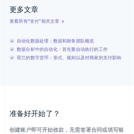
English
更多文章
立陶宛
English
列支敦士登
查看所有“支付”相关文章
Deutsch
English
卢森堡
Français
Deutsch
English
自动化数据处理：数据和财务团队概览
罗马尼亚
数据分析中的自动化：首先要自动执行的工作
English
马尔他
荷兰的数字货币：形式、规则以及对商家的支付影响
English
马来西亚
English
简体中文
美国
English
Español
简体中文
墨西哥
Español
English
挪威
准备好开始了？
English
葡萄牙
Português
English
创建账户即可开始收款，无需签署合同或填写银
日本