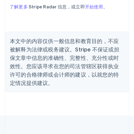
English
了解更多
Stripe Radar 信息，或立即
开始使用
。
比利时
Nederlands
Français
Deutsch
English
波兰
English
丹麦
English
本文中的内容仅供一般信息和教育目的，不应
德国
被解释为法律或税务建议。Stripe 不保证或担
Deutsch
English
法国
保文章中信息的准确性、完整性、充分性或时
Français
English
效性。您应该寻求在您的司法管辖区获得执业
芬兰
许可的合格律师或会计师的建议，以就您的特
English
Svenska
定情况提供建议。
荷兰
Nederlands
English
加拿大
English
Français
捷克
English
克罗地亚
English
Italiano
拉脱维亚