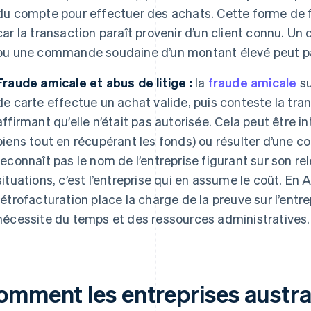
du compte pour effectuer des achats. Cette forme de fra
car la transaction paraît provenir d’un client connu. U
ou une commande soudaine d’un montant élevé peut parfo
Fraude amicale et abus de litige :
la
fraude amicale
su
de carte effectue un achat valide, puis conteste la tr
affirmant qu’elle n’était pas autorisée. Cela peut être in
biens tout en récupérant les fonds) ou résulter d’une con
reconnaît pas le nom de l’entreprise figurant sur son re
situations, c’est l’entreprise qui en assume le coût. En 
rétrofacturation place la charge de la preuve sur l’entrep
nécessite du temps et des ressources administratives.
omment les entreprises austra