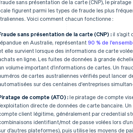
fraude sans présentation de la carte (CNP), le piratag
cale figurent parmi les types de fraude les plus fréque
traliennes. Voici comment chacun fonctionne :
Fraude sans présentation de la carte (CNP) :
il s’agit
répandue en Australie, représentant
90 % de l’ensemb
et elle survient lorsque des informations de carte volée
achats en ligne. Les fuites de données à grande échell
un volume important d’informations de cartes. Un fraud
numéros de cartes australiennes vérifiés peut lancer d
automatisées sur des centaines d’entreprises simulta
Piratage de compte (ATO) :
le piratage de compte vise
l’exploitation directe de données de carte bancaire. Un 
compte client légitime, généralement par credential stu
combinaisons identifiant/mot de passe volées lors d’u
sur d’autres plateformes), puis utilise les moyens de pa