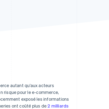
Stripe Sessions 2026
Découvrez comment
Stripe construit
l’infrastructure
économique de l’IA.
Regarder la vidéo
erce autant qu’aux acteurs
un risque pour le e-commerce,
écemment exposé les informations
ueries ont coûté plus de
2 milliards