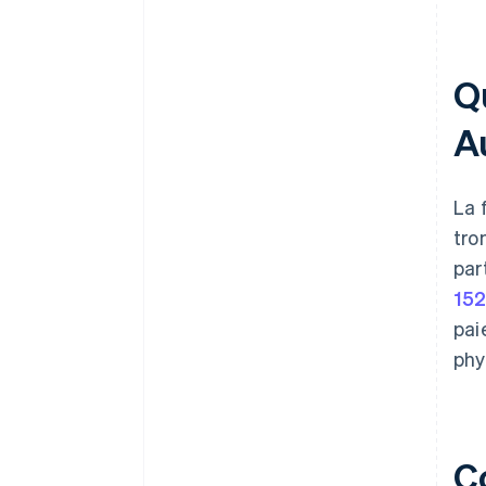
Q
Au
La 
tro
par
152
pai
phy
C