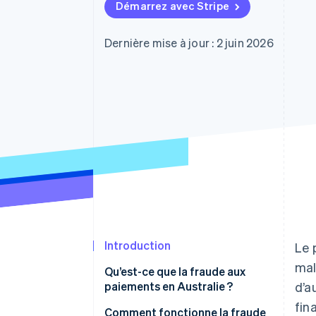
Authorization Boost
Démarrez avec Stripe
Acceptation optimisée
Link
Paiements accélérés
Dernière mise à jour : 2 juin 2026
Financial Connections
Comptes financiers associés
Introduction
Le 
mal
Qu’est-ce que la fraude aux
paiements en Australie ?
d’a
fin
Comment fonctionne la fraude