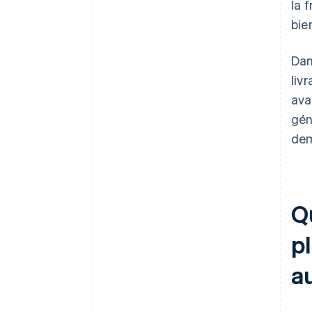
la 
bie
Dan
liv
ava
gén
dem
Q
pl
a