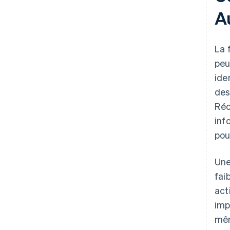
Au
La 
peu
ide
des
Réc
inf
pou
Une
fai
act
imp
mêm