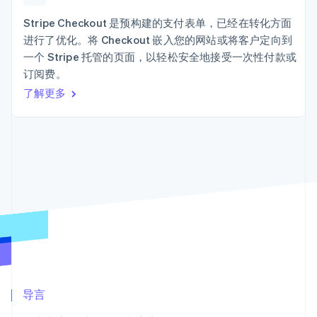
接入 125+ 种支
Stripe Sigma
产品路线图
SaaS
付方式
自定义报告
Sessions 年度大会
Stripe Checkout 是预构建的支付表单，已经在转化方面
Terminal
Data Pipeline
招聘
进行了优化。将 Checkout 嵌入您的网站或将客户定向到
线下支付
数据同步
资讯中心
Authorization
资源
一个 Stripe 托管的页面，以轻松安全地接受一次性付款或
Stripe Press
Boost
按行业
订阅费。
支付成功率优
应用集成
了解更多
化
AI 企业
代码示例
Link
创作者经济
开发者博客
联系
加速结账
游戏
API 状态
酒店、旅游与休闲
联系销售
保险
成为合作伙伴
媒体与娱乐
非营利组织
更多
专业服务
Product roadmap
公共部门
了解未来规划
零售
Radar
欺诈防范
Atlas
生态系统
初创企业注册
合作伙伴
导言
Climate
Stripe App Marketplace
碳移除