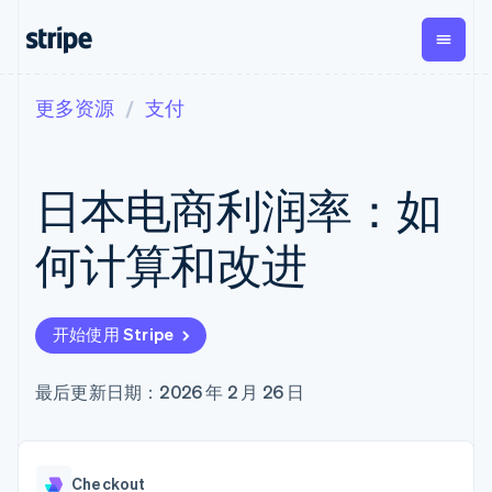
更多资源
支付
按企业阶段
文档
学习
支付
营收
资金管
平台
理
易市
大型企业
Stripe 文档
博客
Payments
Billing
初创企业
API 参考文档
客户案例
日本电商利润率：如
在线支付
经常性收入
Global
Conn
库与 SDK
指南
Managed
Metronome
Payouts
Stripe Apps
Payments
按用量计费
平台
何计算和改进
备案商家解决
Subscriptions
向第三
按应用场景
方案
方打款
支持
订阅管理
Payment links
Crypto
指南
智能体商务
Invoicing
钱包、
加密货币
获取支持
无代码支付
一次性或定期
开始使用 Stripe
稳定币
电子商务
接受线上付款
托管支持方案
Checkout
账单
发行和
嵌入式金融
实施预置结账流程
专业服务
预构建支付界
Tax
发卡基
财务自动化
构建平台或交易市场
最后更新日期：2026 年 2 月 26 日
面
销售税和增值
础设施
全球化企业
管理订阅
Elements
税自动化
应用内支付
提供按用量计费
灵活的 UI 组件
Revenue
交易市场
发行稳定币支持的支付卡
Payment
Recognition
公司
资金管理
通过智能体配置和管理服
methods
会计自动化
Checkout
平台
务