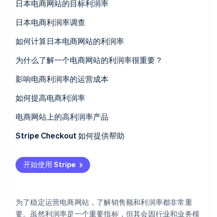
日本电商网站的目标利润率
3-3-4 法则
日本电商利润率调查
1-5-4 法则
电商企业的营业利润率分配
如何计算日本电商网站的利润率
Stripe Sessions 2026
销售增长率现状
毛利润率
为什么了解一个电商网站的利润率很重要？
了解 Stripe 如何为 AI 构建经济基础设施。
立即观看
营业利润率
影响电商利润率的运营成本
开发成本
如何提高电商利润率
运营成本
审核定价
电商网站上的高利润率产品
优化广告和推广成本
数字产品
Stripe Checkout 如何提供帮助
运费和退货成本降低
自有品牌 (PB) 产品
开始使用 Stripe
确认支付处理成本
捆绑和套装产品
改进库存管理
为了稳定运营电商网站，了解销售额和利润率都非常重
专注于利润率高的产品线
要。虽然利润率是一个重要指标，但其会因行业和业务模