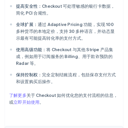
提高安全性：
Checkout 可处理敏感的银行卡数据，
简化 PCI 合规性。
全球扩展：
通过 Adaptive Pricing 功能，实现 100
多种货币的本地定价，支持 30 多种语言，并动态显
阿联酋
示最有可能提高转化率的支付方式。
English
爱尔兰
使用高级功能：
将 Checkout 与其他 Stripe 产品集
English
成，例如用于订阅服务的 Billing、用于欺诈预防的
爱沙尼亚
Radar 等。
English
奥地利
保持控制权：
完全定制结账流程，包括保存支付方式
Deutsch
English
和设置购买后操作。
澳大利亚
English
巴西
了解更多
关于 Checkout 如何优化您的支付流程的信息，
Português
English
或
立即开始使用
。
保加利亚
English
比利时
Nederlands
Français
Deutsch
English