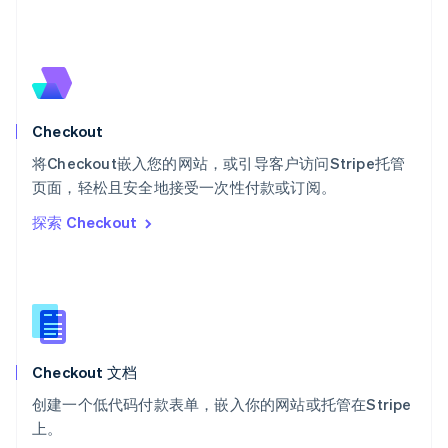
瑞士
Deutsch
Français
Italiano
English
塞浦路斯
English
斯洛伐克
English
斯洛文尼亚
Checkout
English
Italiano
将Checkout嵌入您的网站，或引导客户访问Stripe托管
泰国
ไทย
English
页面，轻松且安全地接受一次性付款或订阅。
希腊
探索 Checkout
English
西班牙
Español
English
新加坡
English
简体中文
新西兰
English
Checkout 文档
匈牙利
English
创建一个低代码付款表单，嵌入你的网站或托管在Stripe
意大利
上。
Italiano
English