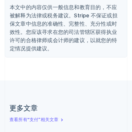
波兰
本文中的内容仅供一般信息和教育目的，不应
English
丹麦
被解释为法律或税务建议。Stripe 不保证或担
English
保文章中信息的准确性、完整性、充分性或时
德国
效性。您应该寻求在您的司法管辖区获得执业
Deutsch
English
法国
许可的合格律师或会计师的建议，以就您的特
Français
English
定情况提供建议。
芬兰
English
Svenska
荷兰
Nederlands
English
加拿大
English
Français
捷克
English
克罗地亚
English
Italiano
更多文章
拉脱维亚
English
查看所有“支付”相关文章
立陶宛
English