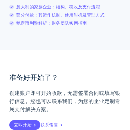
列支敦士登
意大利的家族企业：结构、税收及支付流程
Deutsch
English
卢森堡
部分付款：其运作机制、使用时机及管理方式
Français
Deutsch
English
稳定币利弊解析：财务团队实用指南
罗马尼亚
English
马尔他
English
马来西亚
English
简体中文
美国
English
Español
简体中文
墨西哥
准备好开始了？
Español
English
挪威
English
创建账户即可开始收款，无需签署合同或填写银
葡萄牙
行信息。您也可以联系我们，为您的企业定制专
Português
English
日本
属支付解决方案。
日本語
English
瑞典
立即开始
联系销售
Svenska
English