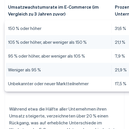
Umsatzwachstumsrate im E-Commerce (im
Prozen
Vergleich zu 3 Jahren zuvor)
Unter
150 % oder höher
31,6 %
105 % oder höher, aber weniger als 150 %
21,1 %
95 % oder höher, aber weniger als 105 %
7,9 %
Weniger als 95 %
21,9 %
Unbekannter oder neuer Marktteilnehmer
17,5 %
Während etwa die Hälfte aller Unternehmen ihren
Umsatz steigerte, verzeichneten über 20 % einen
Rückgang, was auf erhebliche Unterschiede im