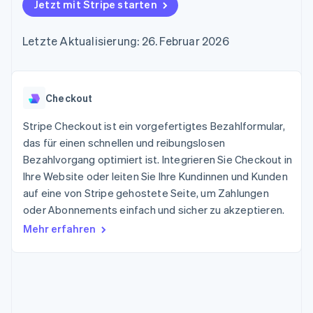
Data Pipeline
Jetzt mit Stripe starten
Geldmanagement
Marktplatz auf
Zugriff auf mehr als
Datensynchronisierung
Produkt-Roadmap
Plattformen
Grundlagen der
125
Stripe Sessions
SaaS
Abonnementverwaltung
Letzte Aktualisierung: 26. Februar 2026
Terminal
Karriere
Zahlungen vor Ort
Newsroom
So setzen Sie
Authorization
Stripe Press
nutzungsbasierte
Boost
Abrechnung um
Nach Branche
Optimierung der
Checkout
Stablecoin-gestützte
Autorisierungsraten
Karten ausgeben: So
Link
KI-Unternehmen
Kontakt
geht´s
Stripe Checkout ist ein vorgefertigtes Bezahlformular,
Beschleunigter
Creator Economy
Bereitstellung und
das für einen schnellen und reibungslosen
Bezahlvorgang
Gaming
Verwaltung von
Sales-Team
Bezahlvorgang optimiert ist. Integrieren Sie Checkout in
Financial
Bewirtung, Reisen und
Diensten mit Agenten
kontaktieren
Connections
Freizeit
Ihre Website oder leiten Sie Ihre Kundinnen und Kunden
Partner werden
Verbundene
Versicherungen
auf eine von Stripe gehostete Seite, um Zahlungen
Medien und
Finanzdaten
oder Abonnements einfach und sicher zu akzeptieren.
Unterhaltung
Ressourcen
Gemeinnützige
Mehr erfahren
Organisationen
Fachdienstleistungen
App-Integrationen
Mehr
Öffentlicher Sektor
Code-Beispiele
Product roadmap
Einzelhandel
Entwickler-Blog
Ausblick
API-Status
Radar