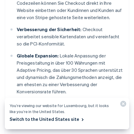
Codezeilen können Sie Checkout direkt in Ihre
Website einbetten oder Kundinnen und Kunden auf
eine von Stripe gehostete Seite weiterleiten.
Verbesserung der Sicherheit:
Checkout
verarbeitet sensible Kartendaten und vereinfacht
so die PCI-Konformität.
Globale Expansion:
Lokale Anpassung der
Preisgestaltung in über 100 Währungen mit
Adaptive Pricing, das über 30 Sprachen unterstützt
und dynamisch die Zahlungsmethoden anzeigt, die
am ehesten zu einer Verbesserung der
Konversionsrate führen.
Nutzung erweiterter Funktionen:
Integrieren Sie
You’re viewing our website for Luxembourg, but it looks
Checkout in andere Stripe-Produkte, wie z. B. Billing
like you’re in the United States.
für Abos, Radar zur Betrugsprävention und vieles
Switch to the United States site
mehr.