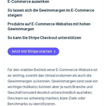
E-Commerce auswirken
Entwicklungskosten
So lassen sich die Gewinnmargen im E-Commerce
steigern
Betriebskosten
Überprüfung der Preisgestaltung
Produkte auf E-Commerce-Websites mit hohen
Gewinnmargen
Optimierung der Kosten für Werbung und
Verkaufsförderung
Digitale Produkte
So kann Sie Stripe Checkout unterstützen
Reduzierung der Kosten für Lieferung und
Eigenmarkenprodukte
Rücksendungen
Jetzt mit Stripe starten
Pakete und Sets
Bestätigung der Kosten für die Zahlungsabwicklung
Verbesserung der Bestandsverwaltung
Für den stabilen Betrieb einer E-Commerce-Website ist
es wichtig, sowohl das Umsatzvolumen als auch die
Konzentration auf ein Produktsortiment mit hohen
Gewinnmargen zu kennen. Gewinnmargen sind zwar ein
Gewinnmargen
wichtiger Indikator, können aber je nach Branche und
Geschäftsmodell deutlich unterschiedlich ausfallen.
Dies kann es schwierig machen, klare Ziele oder
Benchmarks zu identifizieren.