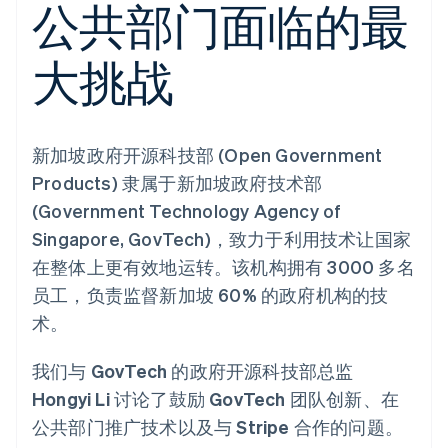
接入 125+ 种支
公共部门面临的最
Stripe Sigma
产品路线图
SaaS
付方式
自定义报告
Sessions 年度大会
Terminal
Data Pipeline
招聘
线下支付
数据同步
大挑战
资讯中心
Authorization
资源
Stripe Press
Boost
按行业
支付成功率优
应用集成
化
AI 企业
代码示例
Link
新加坡政府开源科技部 (Open Government
创作者经济
开发者博客
联系
加速结账
游戏
API 状态
Products) 隶属于新加坡政府技术部
酒店、旅游与休闲
联系销售
(Government Technology Agency of
保险
成为合作伙伴
媒体与娱乐
Singapore, GovTech)，致力于利用技术让国家
非营利组织
更多
专业服务
在整体上更有效地运转。该机构拥有 3000 多名
Product roadmap
公共部门
了解未来规划
员工，负责监督新加坡 60% 的政府机构的技
零售
术。
Radar
欺诈防范
我们与 GovTech 的政府开源科技部总监
Atlas
生态系统
初创企业注册
Hongyi Li 讨论了鼓励 GovTech 团队创新、在
合作伙伴
Climate
公共部门推广技术以及与 Stripe 合作的问题。
Stripe App Marketplace
碳移除