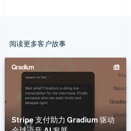
English
巴西
Português
English
保加利亚
English
比利时
Nederlands
Français
Deutsch
English
阅读更多客户故事
波兰
English
丹麦
English
德国
Deutsch
English
法国
Français
English
芬兰
English
Svenska
荷兰
Nederlands
English
Stripe 支付助力 Gradium 驱动
加拿大
English
Français
全球语音 AI 发展
捷克