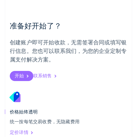
English
葡萄牙
Português
English
准备好开始了？
日本
日本語
English
瑞典
创建账户即可开始收款，无需签署合同或填写银
Svenska
English
瑞士
行信息。您也可以联系我们，为您的企业定制专
Deutsch
Français
Italiano
English
属支付解决方案。
塞浦路斯
English
斯洛伐克
开始
联系销售
English
斯洛文尼亚
English
Italiano
泰国
ไทย
English
希腊
价格始终透明
English
统一按每笔交易收费，无隐藏费用
西班牙
Español
English
定价详情
新加坡