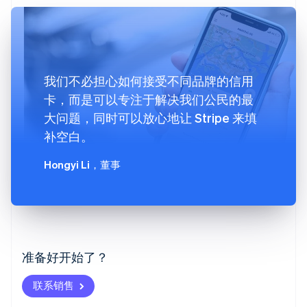
我们不必担心如何接受不同品牌的信用
卡，而是可以专注于解决我们公民的最
大问题，同时可以放心地让 Stripe 来填
补空白。
Hongyi Li
，董事
阿联酋
English
爱尔兰
English
爱沙尼亚
准备好开始了？
English
奥地利
联系销售
Deutsch
English
澳大利亚