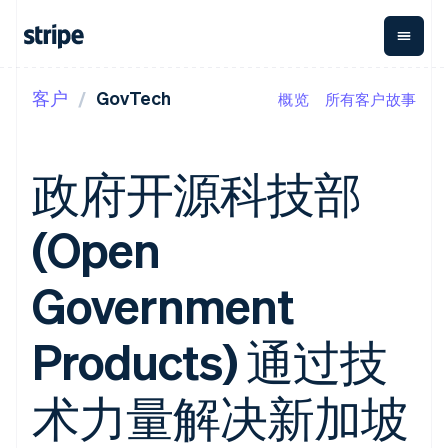
客户
GovTech
概览
所有客户故事
按企业阶段
文档
学习
支付
营收
资金管
平台
理
易市
大型企业
Stripe 文档
博客
Payments
Billing
初创企业
API 参考文档
客户案例
政府开源科技部
在线支付
经常性收入
Global
Conn
库与 SDK
指南
Managed
Metronome
Payouts
Stripe Apps
Payments
按用量计费
平台
(Open
备案商家解决
Subscriptions
向第三
按应用场景
方案
方打款
支持
订阅管理
Payment links
Crypto
指南
智能体商务
Government
Invoicing
钱包、
加密货币
获取支持
无代码支付
一次性或定期
稳定币
电子商务
接受线上付款
托管支持方案
Checkout
账单
发行和
嵌入式金融
实施预置结账流程
专业服务
Products) 通过技
预构建支付界
Tax
发卡基
财务自动化
构建平台或交易市场
面
销售税和增值
础设施
全球化企业
管理订阅
Elements
税自动化
应用内支付
提供按用量计费
术力量解决新加坡
灵活的 UI 组件
Revenue
交易市场
发行稳定币支持的支付卡
Payment
Recognition
公司
资金管理
通过智能体配置和管理服
methods
会计自动化
平台
务