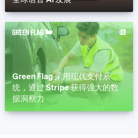
English
克罗地亚
English
Italiano
拉脱维亚
English
立陶宛
English
列支敦士登
Deutsch
English
卢森堡
Français
Deutsch
English
罗马尼亚
Green Flag 采用现代支付系
English
统，通过 Stripe 获得强大的数
马尔他
English
据洞察力
马来西亚
English
简体中文
美国
English
Español
简体中文
墨西哥
Español
English
挪威