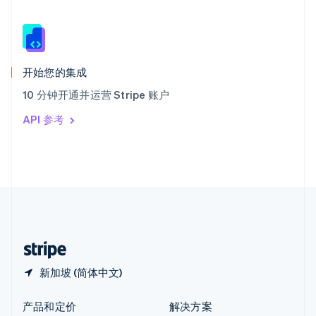
English
简体中文
新西兰
English
匈牙利
English
开始您的集成
意大利
10 分钟开通并运营 Stripe 账户
Italiano
English
印度
API 参考
English
英国
English
直布罗陀
English
中国内地
简体中文
English
中国香港特别行政区
English
简体中文
新加坡 (简体中文)
产品和定价
解决方案