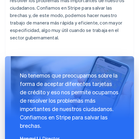
resolver los problemas más importantes de nuestros
ciudadanos. Confiamos en Stripe para salvar las
brechas y, de este modo, podemos hacer nuestro
trabajo de manera más rápida y eficiente, con mayor
especificidad, algo muy útil cuando se trabaja en el
sector gubernamental.
No tenemos que preocuparnos sobre la
forma de aceptar diferentes tarjetas
de crédito y eso nos permite ocuparnos
de resolver los problemas más
importantes de nuestros ciudadanos.
Confiamos en Stripe para salvar las
brechas.
Hongyi Li
, Director