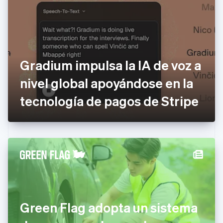
English
Croacia
English
Italiano
Dinamarca
English
Emiratos Árabes Unidos
Gradium impulsa la IA de voz a
English
nivel global apoyándose en la
Eslovaquia
English
tecnología de pagos de Stripe
Eslovenia
English
Italiano
España
Español
English
Estados Unidos
English
Español
简体中文
Estonia
English
Finlandia
English
Svenska
Francia
Green Flag adopta un sistema
Français
English
Gibraltar