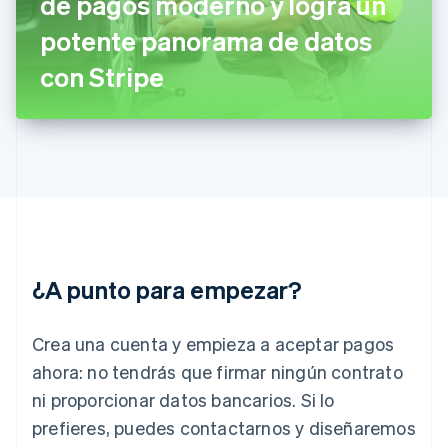
de pagos moderno y logra un
English
Grecia
potente panorama de datos
English
con Stripe
Hungría
English
India
English
Irlanda
English
Italia
Italiano
English
Japón
日本語
English
Letonia
¿A punto para empezar?
English
Liechtenstein
Crea una cuenta y empieza a aceptar pagos
Deutsch
English
Lituania
ahora: no tendrás que firmar ningún contrato
English
ni proporcionar datos bancarios. Si lo
Luxemburgo
Français
Deutsch
English
prefieres, puedes contactarnos y diseñaremos
Malasia