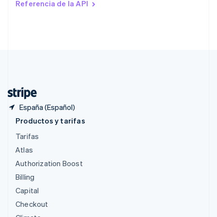
Referencia de la API
English
Singapur
English
简体中文
Suecia
Svenska
English
Suiza
Deutsch
Français
Italiano
English
Tailandia
ไทย
English
España (Español)
Productos y tarifas
Tarifas
Atlas
Authorization Boost
Billing
Capital
Checkout