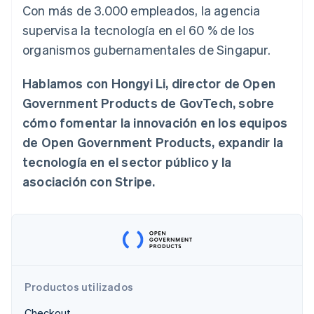
Con más de 3.000 empleados, la agencia
Sector público
Radar
Comercio minorista
supervisa la tecnología en el 60 % de los
Prevención de fraude
organismos gubernamentales de Singapur.
Atlas
Constitución de una startup
Ecosystem
Hablamos con Hongyi Li, director de Open
Climate
Eliminación de dióxido de carbono
Government Products de GovTech, sobre
Socios
Stripe App Marketplace
cómo fomentar la innovación en los equipos
Identity
Verificación de identidad en línea
de Open Government Products, expandir la
tecnología en el sector público y la
asociación con Stripe.
Stripe Sessions 2026
Descubre cómo Stripe está construyendo la infraestructu
para la IA.
Ver ahora
Productos utilizados
Checkout