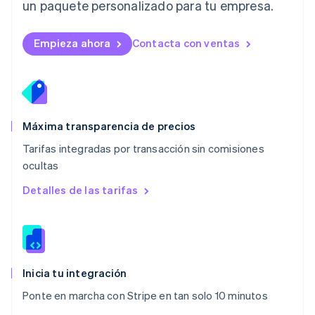
un paquete personalizado para tu empresa.
English
简体中文
Malta
English
Empieza ahora
Contacta con ventas
México
Español
English
Noruega
English
Nueva Zelanda
English
Máxima transparencia de precios
Países Bajos
Tarifas integradas por transacción sin comisiones
Nederlands
English
ocultas
Polonia
English
Detalles de las tarifas
Portugal
Português
English
RAE de Hong Kong, China
English
简体中文
Reino Unido
English
Inicia tu integración
República Checa
Ponte en marcha con Stripe en tan solo 10 minutos
English
Rumanía