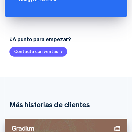
Alemania
¿A punto para empezar?
Deutsch
English
Australia
Contacta con ventas
English
Austria
Deutsch
English
Bélgica
Nederlands
Français
Deutsch
English
Brasil
Português
English
Bulgaria
English
Más historias de clientes
Canadá
English
Français
China continental
简体中文
English
Chipre