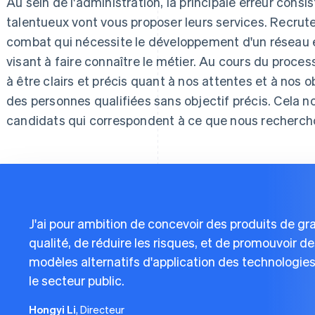
Au sein de l'administration, la principale erreur consi
talentueux vont vous proposer leurs services. Recrut
combat qui nécessite le développement d'un réseau 
visant à faire connaître le métier. Au cours du proce
à être clairs et précis quant à nos attentes et à nos 
des personnes qualifiées sans objectif précis. Cela no
candidats qui correspondent à ce que nous recherch
J'ai pour ambition de concevoir des produits de g
qualité, de réduire les risques, et de promouvoir d
modèles alternatifs d'application des technologie
le secteur public.
Hongyi Li
, Directeur