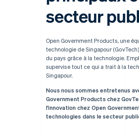
Authorization Boost
Acceptation optimisée
secteur publ
Link
Paiements accélérés
Financial Connections
Comptes financiers associés
Open Government Products, une équ
technologie de Singapour (GovTech)
du pays grâce à la technologie. Emp
supervise tout ce qui a trait à la t
Singapour.
Nous nous sommes entretenus ave
Government Products chez GovTech
l'innovation chez Open Governmen
technologies dans le secteur public