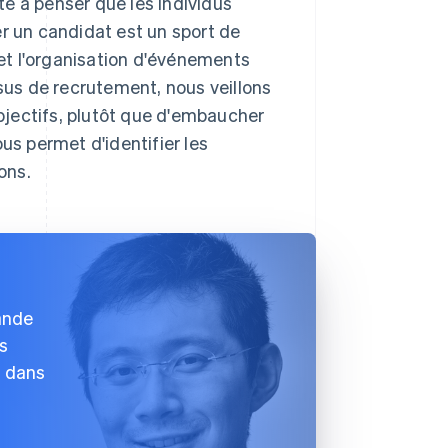
ste à penser que les individus
er un candidat est un sport de
et l'organisation d'événements
ssus de recrutement, nous veillons
objectifs, plutôt que d'embaucher
us permet d'identifier les
ons.
rande
es
s dans