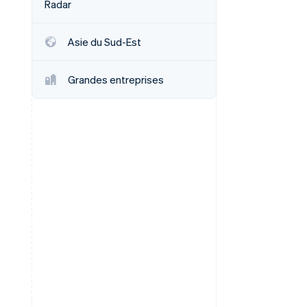
Radar
Asie du Sud-Est
Stripe Sessions 2026
Découvrez comment
Grandes entreprises
Stripe construit
l’infrastructure
économique de l’IA.
Regarder la vidéo