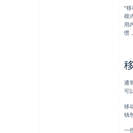
“
模
用
惯
通
可
移动
钱
一