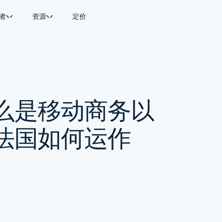
者
资源
定价
景
指南
按行业
公司
资金管理
平台和交易市
商务
持
接受线上付款
AI 企业
产品路线图
Global Payouts
Connect
币
持方案
实施预置结账流程
创作者经济
Sessions 年度大会
向第三方打款
平台支付
务
务
构建平台或交易市场
游戏
招聘
Crypto
么是移动商务以
金融
管理订阅
酒店、旅游与休闲
资讯中心
钱包、稳定币发行和发卡基础设
动化
提供按用量计费
保险
Stripe Press
施
企业
发行稳定币支持的支付卡
媒体与娱乐
支付
通过智能体配置和管理服务
非营利组织
法国如何运作
场
专业服务
理
公共部门
零售
化
on