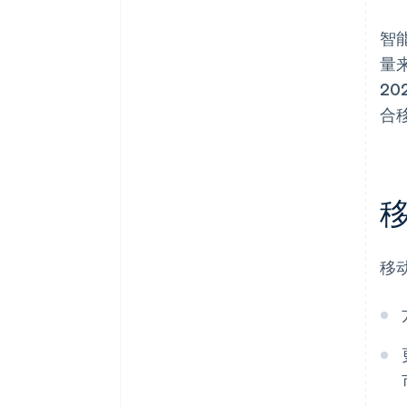
智
量
20
合移
移