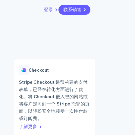
登录
联系销售
资源
生态系统
联系
场
更多
应用集成
合作伙伴
联系销售
Product roadmap
代码示例
Stripe App Marketplace
成为合作伙伴
了解未来规划
开发者博客
API 状态
Radar
欺诈防范
Checkout
Atlas
初创企业注册
Stripe Checkout 是预构建的支付
表单，已经在转化方面进行了优
Climate
碳移除
化。将 Checkout 嵌入您的网站或
将客户定向到一个 Stripe 托管的页
面，以轻松安全地接受一次性付款
或订阅费。
了解更多