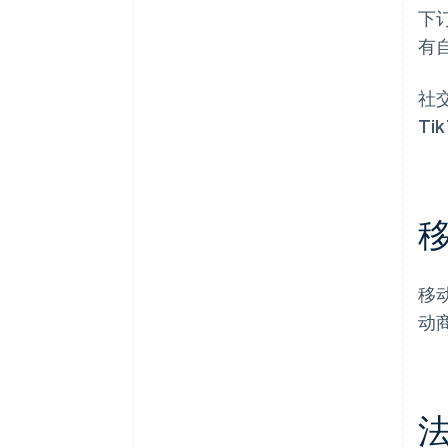
下
有
社交
T
移
动