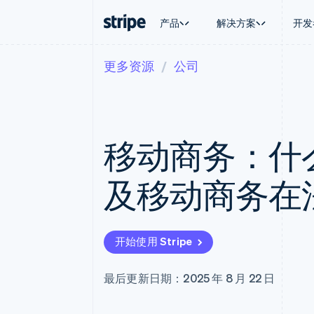
产品
解决方案
开发
更多资源
公司
按企业阶段
文档
学习
按应用场
支持
支付
营收
大型企业
Stripe 文档
博客
智能体
获取支
Payments
Billing
初创企业
API 参考文档
客户案例
加密货
托管支
在线支付
经常性收入
库与 SDK
指南
电子商
专业服
Payment links
Metronome
Stripe Apps
移动商务：什
嵌入式
无代码支付
按用量计费
财务自
Checkout
Subscriptions
全球化
预构建支付界面
订阅管理
应用内
及移动商务在
Elements
Invoicing
交易市
灵活的 UI 组件
一次性或定期账单
资金管
Payment methods
Tax
平台
接入 125+ 种支付方式
销售税和增值税自动
SaaS
Terminal
Revenue Recogniti
开始使用 Stripe
线下支付
会计自动化
Authorization Boost
Stripe Sigma
支付成功率优化
自定义报告
最后更新日期：2025 年 8 月 22 日
Link
Data Pipeline
加速结账
数据同步