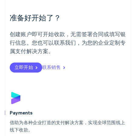
English
Español
简体中文
墨西哥
Español
English
准备好开始了？
挪威
English
葡萄牙
创建账户即可开始收款，无需签署合同或填写银
Português
English
行信息。您也可以联系我们，为您的企业定制专
日本
日本語
English
属支付解决方案。
瑞典
Svenska
English
瑞士
立即开始
联系销售
Deutsch
Français
Italiano
English
塞浦路斯
English
斯洛伐克
English
斯洛文尼亚
English
Italiano
Payments
泰国
ไทย
English
借助为各种企业打造的支付解决方案，实现全球范围线上
希腊
线下收款。
English