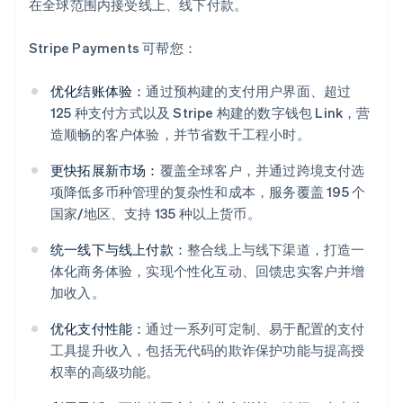
在全球范围内接受线上、线下付款。
Stripe Payments 可帮您：
优化结账体验：
通过预构建的支付用户界面、超过
125 种支付方式以及 Stripe 构建的数字钱包 Link，营
造顺畅的客户体验，并节省数千工程小时。
更快拓展新市场：
覆盖全球客户，并通过跨境支付选
项降低多币种管理的复杂性和成本，服务覆盖 195 个
国家/地区、支持 135 种以上货币。
统一线下与线上付款：
整合线上与线下渠道，打造一
体化商务体验，实现个性化互动、回馈忠实客户并增
加收入。
阿联酋
优化支付性能：
通过一系列可定制、易于配置的支付
English
爱尔兰
工具提升收入，包括无代码的欺诈保护功能与提高授
English
权率的高级功能。
爱沙尼亚