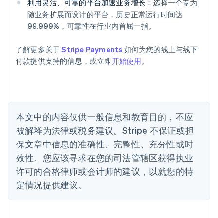
English
利用灵活、可靠的平台加速业务增长：
选择一个专为
奥地利
随业务扩展而设计的平台，历史正常运行时间达
Deutsch
English
99.999%，可靠性在行业内首屈一指。
澳大利亚
English
巴西
了解更多关于
Stripe Payments
如何为您的线上与线下
Português
English
付款提供支持的信息，或立即
开始使用
。
保加利亚
English
比利时
Nederlands
Français
Deutsch
English
波兰
本文中的内容仅供一般信息和教育目的，不应
English
丹麦
被解释为法律或税务建议。Stripe 不保证或担
English
保文章中信息的准确性、完整性、充分性或时
德国
效性。您应该寻求在您的司法管辖区获得执业
Deutsch
English
法国
许可的合格律师或会计师的建议，以就您的特
Français
English
定情况提供建议。
芬兰
English
Svenska
荷兰