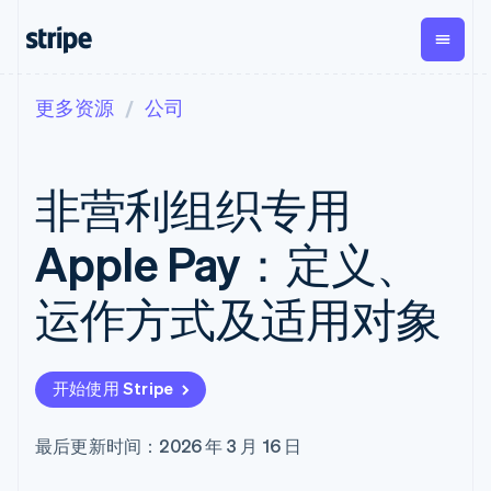
更多资源
公司
按企业阶段
文档
学习
支付
营收
资金管
平台
理
易市
大型企业
Stripe 文档
博客
Payments
Billing
初创企业
API 参考文档
客户案例
非营利组织专用
在线支付
经常性收入
Global
Conn
库与 SDK
指南
Payment links
Metronome
Payouts
Stripe Apps
按用量计费
平台
Apple Pay：定义、
无代码支付
Subscriptions
向第三
按应用场景
Checkout
方打款
支持
预构建支付界
订阅管理
Crypto
运作方式及适用对象
指南
智能体商务
面
Invoicing
钱包、
加密货币
获取支持
一次性或定期
Elements
稳定币
电子商务
接受线上付款
托管支持方案
灵活的 UI 组件
账单
发行和
嵌入式金融
实施预置结账流程
专业服务
Payment
Tax
发卡基
开始使用 Stripe
财务自动化
构建平台或交易市场
methods
销售税和增值
础设施
全球化企业
管理订阅
接入 125+ 种支
税自动化
应用内支付
提供按用量计费
付方式
Revenue
最后更新时间：2026 年 3 月 16 日
交易市场
发行稳定币支持的支付卡
Terminal
Recognition
公司
资金管理
通过智能体配置和管理服
线下支付
会计自动化
平台
务