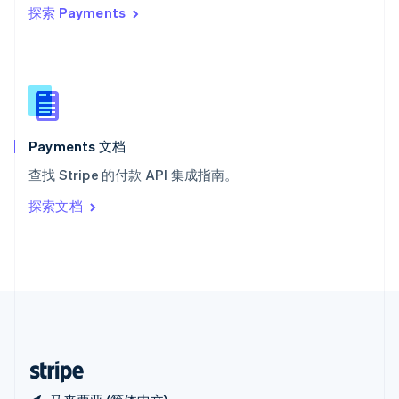
探索 Payments
西班牙
Español
English
新加坡
English
简体中文
新西兰
English
匈牙利
English
Payments 文档
意大利
查找 Stripe 的付款 API 集成指南。
Italiano
English
印度
探索文档
English
英国
English
直布罗陀
English
中国内地
简体中文
English
中国香港特别行政区
English
简体中文