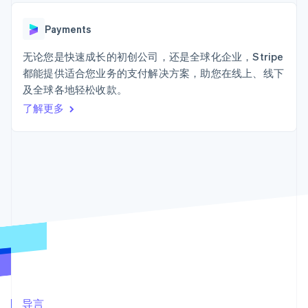
Authorization
Stripe Sigma
产品路线图
SaaS
Boost
自定义报告
Sessions 年度大会
支付成功率优
Data Pipeline
Payments
招聘
化
数据同步
资讯中心
Link
资源
无论您是快速成长的初创公司，还是全球化企业，Stripe
Stripe Press
加速结账
按行业
都能提供适合您业务的支付解决方案，助您在线上、线下
应用集成
及全球各地轻松收款。
AI 企业
代码示例
创作者经济
开发者博客
了解更多
联系
游戏
API 状态
更多
酒店、旅游与休闲
联系销售
Product roadmap
保险
成为合作伙伴
了解未来规划
媒体与娱乐
非营利组织
Radar
专业服务
欺诈防范
公共部门
Atlas
零售
初创企业注册
Climate
碳移除
生态系统
合作伙伴
Stripe App Marketplace
导言