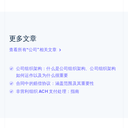
Nederlands
English
加拿大
English
Français
捷克
English
克罗地亚
English
Italiano
更多文章
拉脱维亚
English
查看所有“公司”相关文章
立陶宛
English
列支敦士登
公司组织架构：什么是公司组织架构、公司组织架构
Deutsch
English
卢森堡
如何运作以及为什么很重要
Français
Deutsch
English
合同中的赔偿协议：涵盖范围及其重要性
罗马尼亚
非营利组织 ACH 支付处理：指南
English
马尔他
English
马来西亚
English
简体中文
美国