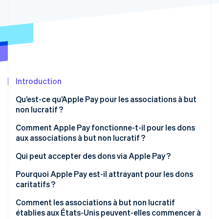
Découvrez les prochaines évolutions
Commerce en ligne
Radar
Prévention de la fraude
Écosystème
Atlas
Constitution de start-up
Partenaires
Climate
Stripe App Marketplace
Élimination du carbone
Introduction
Identity
Qu’est-ce qu’Apple Pay pour les associations à but
Vérification de l'identité
non lucratif ?
Comment Apple Pay fonctionne-t-il pour les dons
aux associations à but non lucratif ?
Qui peut accepter des dons via Apple Pay ?
Stripe Sessions 2026
Découvrez comment Stripe construit l’infrastructure écono
Pourquoi Apple Pay est-il attrayant pour les dons
Regarder la vidéo
caritatifs ?
Comment les associations à but non lucratif
établies aux États-Unis peuvent-elles commencer à