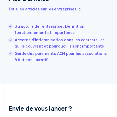
Español
English
Estonie
Tous les articles sur les entreprises
English
États-Unis
English
Español
简体中文
Structure de l’entreprise : Définition,
Finlande
English
Svenska
fonctionnement et importance
France
Accords d’indemnisation dans les contrats : ce
Français
English
qu’ils couvrent et pourquoi ils sont importants
Gibraltar
English
Guide des paiements ACH pour les associations
Grèce
à but non lucratif
English
Hongrie
English
Inde
English
Irlande
English
Italie
Italiano
English
Envie de vous lancer ?
Japon
日本語
English