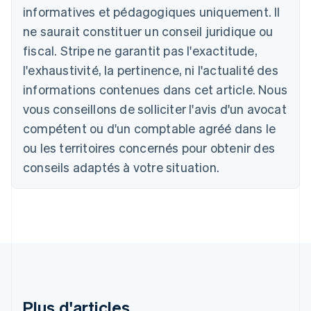
English
informatives et pédagogiques uniquement. Il
Autriche
ne saurait constituer un conseil juridique ou
Deutsch
English
Belgique
fiscal. Stripe ne garantit pas l'exactitude,
Nederlands
Français
Deutsch
English
l'exhaustivité, la pertinence, ni l'actualité des
Brésil
Português
English
informations contenues dans cet article. Nous
Bulgarie
vous conseillons de solliciter l'avis d'un avocat
English
Canada
compétent ou d'un comptable agréé dans le
English
Français
ou les territoires concernés pour obtenir des
Chine continentale
conseils adaptés à votre situation.
简体中文
English
Chypre
English
Croatie
English
Italiano
Danemark
English
Émirats arabes unis
English
Espagne
Plus d'articles