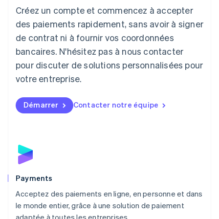
Créez un compte et commencez à accepter
Lettonie
English
des paiements rapidement, sans avoir à signer
Liechtenstein
de contrat ni à fournir vos coordonnées
Deutsch
English
Lituanie
bancaires. N'hésitez pas à nous contacter
English
pour discuter de solutions personnalisées pour
Luxembourg
votre entreprise.
Français
Deutsch
English
Malaisie
English
简体中文
Démarrer
Contacter notre équipe
Malte
English
Mexique
Español
English
Norvège
English
Nouvelle-Zélande
English
Payments
Pays-Bas
Acceptez des paiements en ligne, en personne et dans
Nederlands
English
le monde entier, grâce à une solution de paiement
Pologne
English
adaptée à toutes les entreprises.