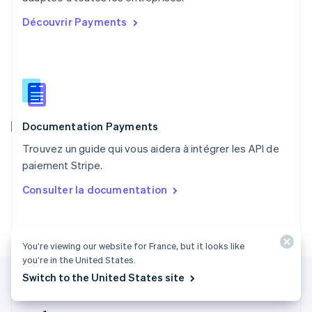
Portugal
Découvrir Payments
Português
English
R.A.S. de Hong Kong, Chine
English
简体中文
République tchèque
English
Roumanie
English
Documentation Payments
Royaume-Uni
English
Trouvez un guide qui vous aidera à intégrer les API de
Singapour
paiement Stripe.
English
简体中文
Slovaquie
Consulter la documentation
English
Slovénie
English
Italiano
Suède
You’re viewing our website for France, but it looks like
Svenska
English
you’re in the United States.
Suisse
Switch to the United States site
Deutsch
Français
Italiano
English
Thaïlande
ไทย
English