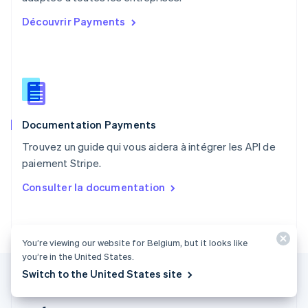
Portugal
Découvrir Payments
Português
English
R.A.S. de Hong Kong, Chine
English
简体中文
République tchèque
English
Roumanie
English
Documentation Payments
Royaume-Uni
English
Trouvez un guide qui vous aidera à intégrer les API de
Singapour
paiement Stripe.
English
简体中文
Slovaquie
Consulter la documentation
English
Slovénie
English
Italiano
Suède
You’re viewing our website for Belgium, but it looks like
Svenska
English
you’re in the United States.
Suisse
Switch to the United States site
Deutsch
Français
Italiano
English
Thaïlande
ไทย
English