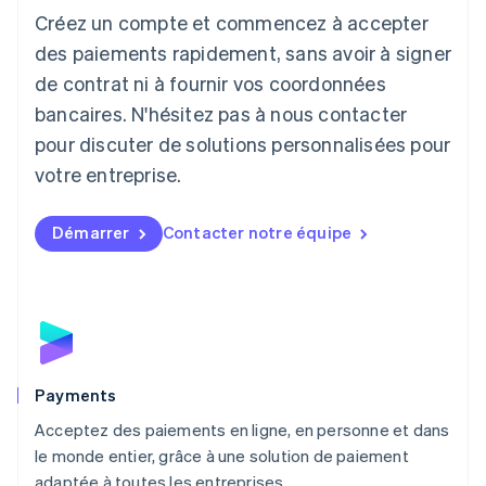
Créez un compte et commencez à accepter
Lettonie
English
des paiements rapidement, sans avoir à signer
Liechtenstein
de contrat ni à fournir vos coordonnées
Deutsch
English
Lituanie
bancaires. N'hésitez pas à nous contacter
English
pour discuter de solutions personnalisées pour
Luxembourg
votre entreprise.
Français
Deutsch
English
Malaisie
English
简体中文
Démarrer
Contacter notre équipe
Malte
English
Mexique
Español
English
Norvège
English
Nouvelle-Zélande
English
Payments
Pays-Bas
Acceptez des paiements en ligne, en personne et dans
Nederlands
English
le monde entier, grâce à une solution de paiement
Pologne
English
adaptée à toutes les entreprises.