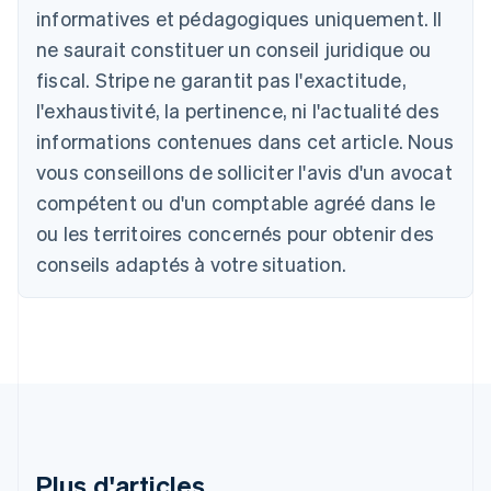
English
informatives et pédagogiques uniquement. Il
Autriche
ne saurait constituer un conseil juridique ou
Deutsch
English
Belgique
fiscal. Stripe ne garantit pas l'exactitude,
Nederlands
Français
Deutsch
English
l'exhaustivité, la pertinence, ni l'actualité des
Brésil
Português
English
informations contenues dans cet article. Nous
Bulgarie
vous conseillons de solliciter l'avis d'un avocat
English
Canada
compétent ou d'un comptable agréé dans le
English
Français
ou les territoires concernés pour obtenir des
Chine continentale
conseils adaptés à votre situation.
简体中文
English
Chypre
English
Croatie
English
Italiano
Danemark
English
Émirats arabes unis
English
Espagne
Plus d'articles