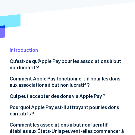
Découvrez les prochaines évolutions
Commerce en ligne
Radar
Prévention de la fraude
Écosystème
Atlas
Constitution de start-up
Partenaires
Climate
Stripe App Marketplace
Élimination du carbone
Introduction
Identity
Qu’est-ce qu’Apple Pay pour les associations à but
Vérification de l'identité
non lucratif ?
Comment Apple Pay fonctionne-t-il pour les dons
aux associations à but non lucratif ?
Qui peut accepter des dons via Apple Pay ?
Stripe Sessions 2026
Découvrez comment Stripe construit l’infrastructure écono
Pourquoi Apple Pay est-il attrayant pour les dons
Regarder la vidéo
caritatifs ?
Comment les associations à but non lucratif
établies aux États-Unis peuvent-elles commencer à