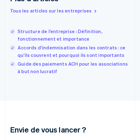
Español
English
Estonie
Tous les articles sur les entreprises
English
États-Unis
English
Español
简体中文
Structure de l’entreprise : Définition,
Finlande
English
Svenska
fonctionnement et importance
France
Accords d’indemnisation dans les contrats : ce
Français
English
qu’ils couvrent et pourquoi ils sont importants
Gibraltar
English
Guide des paiements ACH pour les associations
Grèce
à but non lucratif
English
Hongrie
English
Inde
English
Irlande
English
Italie
Italiano
English
Envie de vous lancer ?
Japon
日本語
English