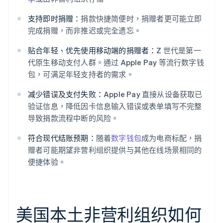
支持即时捐赠：
捐款快捷简便时，捐赠者更可能立即
完成捐赠，而非推迟或完全遗忘。
贴合年轻、优先使用移动端的捐赠者：
Z 世代是第一
代原生移动支付人群。通过 Apple Pay 等流行数字钱
包，可满足年轻支持者的需求。
减少错误及支付失败：
Apple Pay 直接从设备获取已
验证信息，降低因卡信息输入错误或表单填写不完整
导致捐款流程中断的风险。
符合现代结账预期：
随着
数字钱包
成为电商标配，捐
赠者可能期望非营利组织提供与其他在线场景相同的
便捷体验。
美国本土非营利组织如何