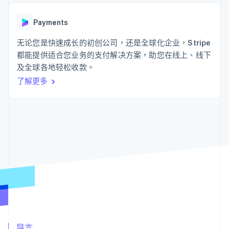
125+
Stripe Sigma
产品路线图
SaaS
自定义报告
Authorization
Sessions 年度大会
Boost
Data Pipeline
Payments
招聘
支付成功率优
数据同步
资源
新闻编辑室
化
无论您是快速成长的初创公司，还是全球化企业，Stripe
Stripe Press
Link
按行业
应用程序集成
都能提供适合您业务的支付解决方案，助您在线上、线下
加速结账
代码示例
及全球各地轻松收款。
AI 企业
开发者博客
创作者经济
API 状态
联系
了解更多
游戏
酒店、旅游与休闲
联系销售
更多
保险
成为合作伙伴
Product roadmap
媒体与娱乐
了解未来规划
非营利组织
专业服务
Radar
公共部门
欺诈防范
零售
Atlas
初创企业注册
Climate
生态系统
碳移除
合作伙伴
Stripe App Marketplace
导言