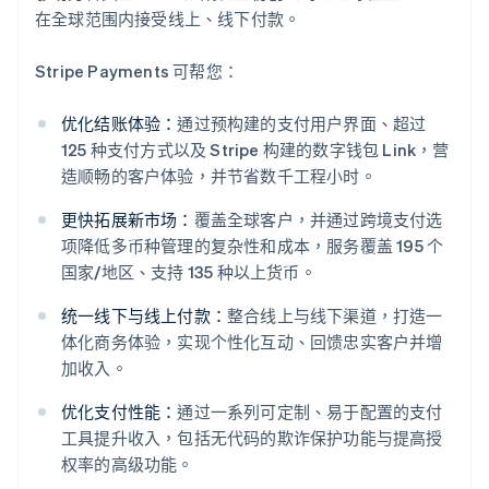
在全球范围内接受线上、线下付款。
Stripe Payments 可帮您：
优化结账体验：
通过预构建的支付用户界面、超过
125 种支付方式以及 Stripe 构建的数字钱包 Link，营
造顺畅的客户体验，并节省数千工程小时。
更快拓展新市场：
覆盖全球客户，并通过跨境支付选
项降低多币种管理的复杂性和成本，服务覆盖 195 个
国家/地区、支持 135 种以上货币。
统一线下与线上付款：
整合线上与线下渠道，打造一
体化商务体验，实现个性化互动、回馈忠实客户并增
加收入。
阿联酋
优化支付性能：
通过一系列可定制、易于配置的支付
English
爱尔兰
工具提升收入，包括无代码的欺诈保护功能与提高授
English
权率的高级功能。
爱沙尼亚