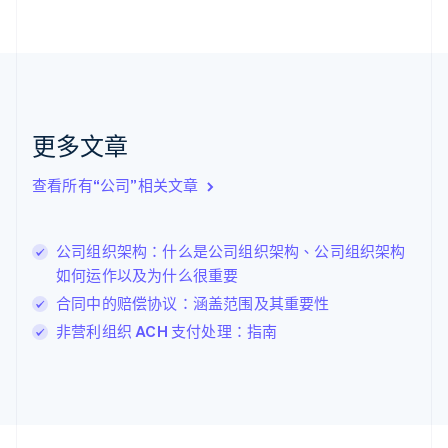
Nederlands
English
加拿大
English
Français
捷克
English
克罗地亚
English
Italiano
更多文章
拉脱维亚
English
查看所有“公司”相关文章
立陶宛
English
列支敦士登
公司组织架构：什么是公司组织架构、公司组织架构
Deutsch
English
卢森堡
如何运作以及为什么很重要
Français
Deutsch
English
合同中的赔偿协议：涵盖范围及其重要性
罗马尼亚
非营利组织 ACH 支付处理：指南
English
马尔他
English
马来西亚
English
简体中文
美国