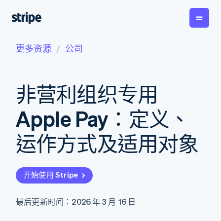
更多资源
公司
按企业阶段
文档
学习
支付
营收
资金管
平台
理
易市
大型企业
Stripe 文档
博客
Payments
Billing
初创企业
API 参考文档
客户案例
非营利组织专用
在线支付
经常性收入
Global
Conn
库与 SDK
指南
Managed
Metronome
Payouts
Stripe Apps
Payments
按用量计费
平台
Apple Pay：定义、
备案商家解决
Subscriptions
向第三
按应用场景
方案
方打款
支持
订阅管理
Payment links
Crypto
运作方式及适用对象
指南
智能体商务
Invoicing
钱包、
加密货币
获取支持
无代码支付
一次性或定期
稳定币
电子商务
接受线上付款
管理支持方案
Checkout
账单
发行和
嵌入式金融
实施预建结账流程
专业服务
预构建支付界
Tax
发卡基
开始使用 Stripe
财务自动化
构建平台或交易市场
面
销售税和增值
础设施
全球化企业
管理订阅
Elements
税自动化
应用内支付
提供按用量计费
灵活的 UI 组件
Revenue
最后更新时间：2026 年 3 月 16 日
交易市场
发行稳定币支持的支付卡
支付方式
Recognition
公司
资金管理
使用代理预配和管理服务
Access to
会计自动化
平台