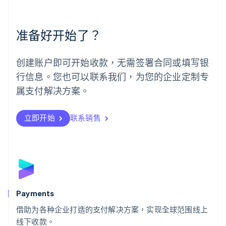
English
Español
简体中文
墨西哥
Español
English
准备好开始了？
挪威
English
葡萄牙
创建账户即可开始收款，无需签署合同或填写银
Português
English
行信息。您也可以联系我们，为您的企业定制专
日本
日本語
English
属支付解决方案。
瑞典
Svenska
English
瑞士
立即开始
联系销售
Deutsch
Français
Italiano
English
塞浦路斯
English
斯洛伐克
English
斯洛文尼亚
English
Italiano
Payments
泰国
ไทย
English
借助为各种企业打造的支付解决方案，实现全球范围线上
希腊
线下收款。