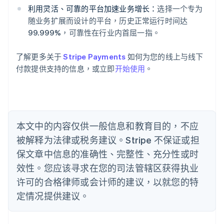
English
利用灵活、可靠的平台加速业务增长：
选择一个专为
奥地利
随业务扩展而设计的平台，历史正常运行时间达
Deutsch
English
99.999%，可靠性在行业内首屈一指。
澳大利亚
English
巴西
了解更多关于
Stripe Payments
如何为您的线上与线下
Português
English
付款提供支持的信息，或立即
开始使用
。
保加利亚
English
比利时
Nederlands
Français
Deutsch
English
波兰
本文中的内容仅供一般信息和教育目的，不应
English
丹麦
被解释为法律或税务建议。Stripe 不保证或担
English
保文章中信息的准确性、完整性、充分性或时
德国
效性。您应该寻求在您的司法管辖区获得执业
Deutsch
English
法国
许可的合格律师或会计师的建议，以就您的特
Français
English
定情况提供建议。
芬兰
English
Svenska
荷兰