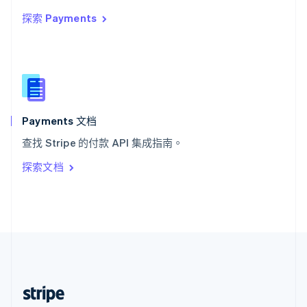
English
探索 Payments
西班牙
Español
English
新加坡
English
简体中文
新西兰
English
匈牙利
English
Payments 文档
意大利
查找 Stripe 的付款 API 集成指南。
Italiano
English
印度
探索文档
English
英国
English
直布罗陀
English
中国内地
简体中文
English
中国香港特别行政区
English
简体中文