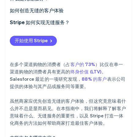
Stripe Sessions 2026
零售行业
如何创造无缝的客户体验
了解 Stripe 如何为 AI 构建经济基础设施。
立即观看
餐厅
Stripe 如何实现无缝服务？
酒店业
支持多渠道和多种支付方式
开始使用 Stripe
打造真正的渠道融合
跨渠道创建一致的客户身份
在多个渠道购物的消费者（占
客户的 73%
）比仅在单一
集中管理客户和支付数据
渠道购物的消费者具有更高的
终身价值 (LTV)
。
Salesforce 最近的一项研究发现，
88% 的客户
表示公司
提供的体验与其产品或服务同等重要。
虽然商家应优先创造无缝的客户体验，但这究竟意味着什
么并不总是显而易见。在本指南中，我们将解释了解客户
意味着什么、无缝服务的重要性，以及 Stripe 打造一体
化商务的方法如何帮助商家打造最佳客户体验。