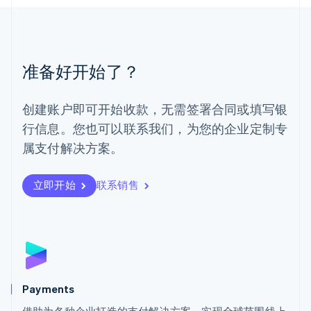
美国
English
Español
简体中文
墨西哥
Español
English
准备好开始了？
挪威
English
葡萄牙
创建账户即可开始收款，无需签署合同或填写银
Português
English
行信息。您也可以联系我们，为您的企业定制专
日本
日本語
English
属支付解决方案。
瑞典
Svenska
English
瑞士
立即开始
联系销售
Deutsch
Français
Italiano
English
塞浦路斯
English
斯洛伐克
English
斯洛文尼亚
English
Italiano
Payments
泰国
ไทย
English