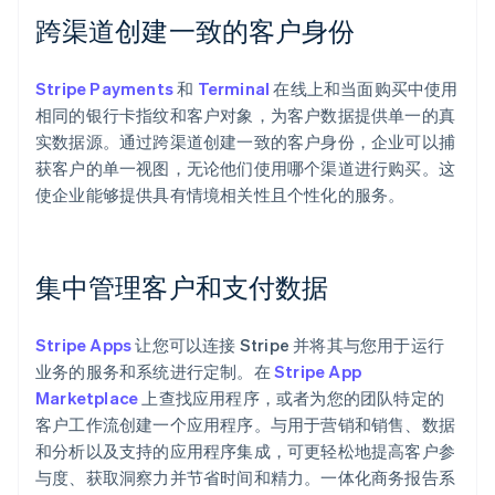
English
跨渠道创建一致的客户身份
爱沙尼亚
English
奥地利
Stripe Payments
和
Terminal
在线上和当面购买中使用
Deutsch
English
相同的银行卡指纹和客户对象，为客户数据提供单一的真
澳大利亚
English
实数据源。通过跨渠道创建一致的客户身份，企业可以捕
巴西
获客户的单一视图，无论他们使用哪个渠道进行购买。这
Português
English
使企业能够提供具有情境相关性且个性化的服务。
保加利亚
English
比利时
Nederlands
Français
Deutsch
English
集中管理客户和支付数据
波兰
English
丹麦
Stripe Apps
让您可以连接 Stripe 并将其与您用于运行
English
业务的服务和系统进行定制。在
Stripe App
德国
Marketplace
上查找应用程序，或者为您的团队特定的
Deutsch
English
客户工作流创建一个应用程序。与用于营销和销售、数据
法国
Français
English
和分析以及支持的应用程序集成，可更轻松地提高客户参
与度、获取洞察力并节省时间和精力。一体化商务报告系
芬兰