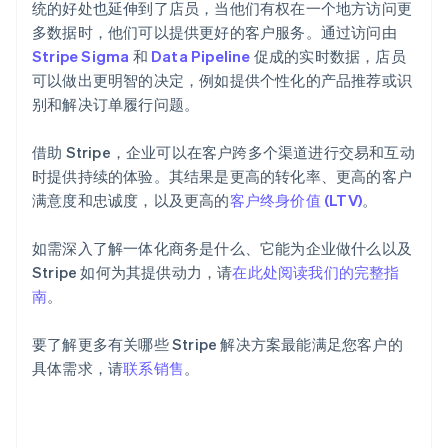
English
Svenska
统的好处也延伸到了店员，当他们有权在一个地方访问更
荷兰
多数据时，他们可以提供更好的客户服务。通过访问由
Nederlands
English
Stripe Sigma
和
Data Pipeline
促成的实时数据，店员
加拿大
可以做出更明智的决定，例如提供个性化的产品推荐或识
English
Français
别和解决订单履行问题。
捷克
English
克罗地亚
借助 Stripe，企业可以在客户跨多个渠道进行交易和互动
English
Italiano
时提供持续的体验。其结果是更高的转化率、更高的客户
拉脱维亚
满意度和忠诚度，以及更高的
客户终身价值 (LTV)
。
English
立陶宛
English
如需深入了解一体化商务是什么、它能为企业做什么以及
列支敦士登
Stripe 如何为其提供动力，请
在此处阅读我们的完整指
Deutsch
English
南
。
卢森堡
Français
Deutsch
English
要了解更多有关哪些 Stripe 解决方案最能满足您客户的
罗马尼亚
English
具体需求，请
联系销售
。
马尔他
English
马来西亚
English
简体中文