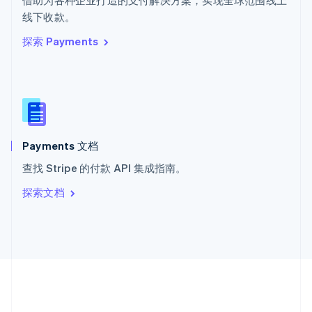
借助为各种企业打造的支付解决方案，实现全球范围线上
希腊
线下收款。
English
探索 Payments
西班牙
Español
English
新加坡
English
简体中文
新西兰
English
匈牙利
English
Payments 文档
意大利
查找 Stripe 的付款 API 集成指南。
Italiano
English
印度
探索文档
English
英国
English
直布罗陀
English
中国内地
简体中文
English
中国香港特别行政区
English
简体中文