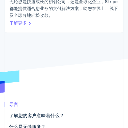
Authorization
Stripe Sigma
无论您是快速成长的初创公司，还是全球化企业，Stripe
产品路线图
SaaS
Boost
自定义报告
都能提供适合您业务的支付解决方案，助您在线上、线下
Sessions 年度大会
支付成功率优
Data Pipeline
招聘
及全球各地轻松收款。
化
数据同步
资讯中心
Link
资源
了解更多
Stripe Press
加速结账
按行业
应用集成
AI 企业
代码示例
创作者经济
开发者博客
联系
游戏
API 状态
更多
酒店、旅游与休闲
联系销售
Product roadmap
保险
成为合作伙伴
了解未来规划
媒体与娱乐
非营利组织
Radar
专业服务
欺诈防范
公共部门
Atlas
零售
初创企业注册
Climate
导言
碳移除
生态系统
了解您的客户意味着什么？
合作伙伴
Stripe App Marketplace
什么是无缝服务？