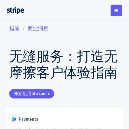
指南
商业洞察
按企业阶段
文档
学习
支付
营收
资金管
平台
理
易市
大型企业
Stripe 文档
博客
Payments
Billing
初创企业
API 参考文档
客户案例
无缝服务：打造无
在线支付
经常性收入
Global
Conn
库与 SDK
指南
Payment links
Metronome
Payouts
Stripe Apps
按用量计费
平台
摩擦客户体验指南
无代码支付
Subscriptions
向第三
按应用场景
Checkout
方打款
支持
预构建支付界
订阅管理
Crypto
指南
智能体商务
面
Invoicing
钱包、
加密货币
获取支持
一次性或定期
Elements
稳定币
电子商务
接受线上付款
托管支持方案
灵活的 UI 组件
账单
开始使用 Stripe
发行和
嵌入式金融
实施预置结账流程
专业服务
Payment
Tax
发卡基
财务自动化
构建平台或交易市场
methods
销售税和增值
础设施
全球化企业
管理订阅
接入 125+ 种支
税自动化
应用内支付
提供按用量计费
付方式
Revenue
交易市场
发行稳定币支持的支付卡
Payments
Terminal
Recognition
公司
资金管理
通过智能体配置和管理服
线下支付
会计自动化
平台
务