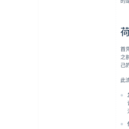
的
首
之
己
此