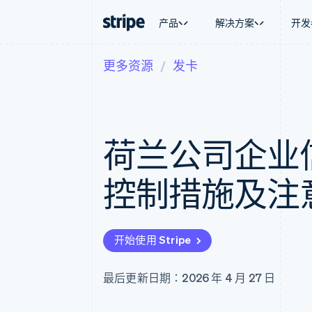
产品
解决方案
开发
更多资源
发卡
按企业阶段
文档
学习
按应用场
支持
支付
营收
大型企业
Stripe 文档
博客
智能体
获取支
Payments
Billing
初创企业
API 参考文档
客户案例
加密货
托管支
在线支付
经常性收入
库与 SDK
指南
电子商
专业服
Managed Payments
Metronome
Stripe Apps
荷兰公司企业
嵌入式
备案商家解决方案
按用量计费
财务自
Payment links
Subscriptions
全球化
无代码支付
订阅管理
应用内
控制措施及注
Checkout
Invoicing
交易市
预构建支付界面
一次性或定期账单
资金管
Elements
Tax
平台
灵活的 UI 组件
销售税和增值税自动
SaaS
支付方式
Revenue Recogniti
开始使用 Stripe
支持 125 种以上
会计自动化
Authorization Boost
Stripe Sigma
支付成功率优化
自定义报告
最后更新日期：2026 年 4 月 27 日
Link
Data Pipeline
加速结账
数据同步