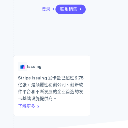
登录
联系销售
资源
生态系统
联系
场
更多
应用集成
合作伙伴
联系销售
Product roadmap
代码示例
Stripe App Marketplace
成为合作伙伴
了解未来规划
开发者博客
API 状态
Radar
欺诈防范
Issuing
Atlas
初创企业注册
Stripe Issuing 发卡量已超过 2.75
亿张，是颠覆性初创公司、创新软
Climate
碳移除
件平台和不断发展的企业首选的发
卡基础设施提供商。
了解更多