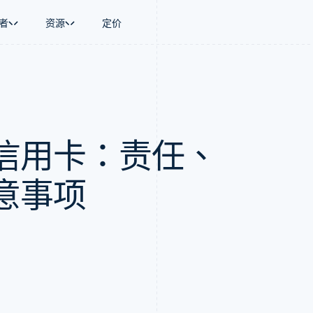
者
资源
定价
景
指南
按行业
公司
资金管理
平台和交易市
商务
持
接受线上付款
AI 企业
产品路线图
Global Payouts
Connect
币
持方案
实施预置结账流程
创作者经济
Sessions 年度大会
向第三方打款
平台支付
务
务
构建平台或交易市场
游戏
招聘
Crypto
信用卡：责任、
金融
管理订阅
酒店、旅游与休闲
资讯中心
钱包、稳定币发行和发卡基础设
动化
提供按用量计费
保险
Stripe Press
施
企业
发行稳定币支持的支付卡
媒体与娱乐
支付
通过智能体配置和管理服务
非营利组织
意事项
场
专业服务
理
公共部门
零售
化
on