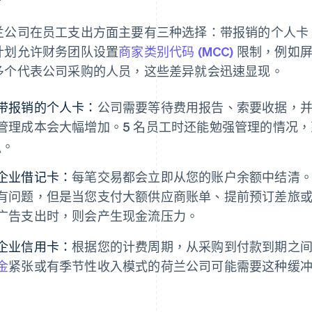
兰公司在员工支出方面主要有三种选择：带报销的个人卡
计划允许财务团队设置
商家类别代码 (MCC)
限制，例如屏
多个代表公司采购的人员，这些差异就会迅速显现。
带报销的个人卡：
公司需要等待费用报告、索要收据，
管理成本会大幅增加。5 名员工时还能勉强管理的情况，到
\。
企业借记卡：
每笔交易都会立即从您的账户余额中结清
有问题，但是当您支付大额供应商账单、提前预订差旅或进
广告支出时，则会产生现金流压力。
企业信用卡：
根据您的计费周期，从采购到付款到期之间可能
金
紧张或有季节性收入模式的荷兰公司可能需要这种缓