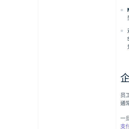
员
通
一
支