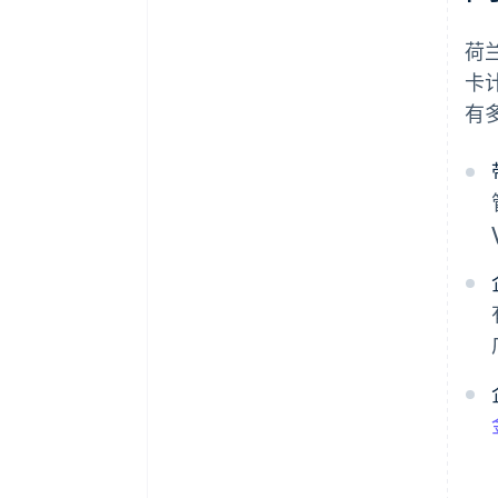
荷
卡
有