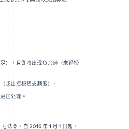
不足），且即将出现负余额（未经授
额（超出授权透支额度）。
行更正处理。
 号法令，自 2016 年 1 月 1 日起，