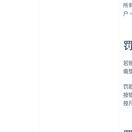
所
户
若
需
罚
按
按