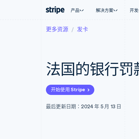
产品
解决方案
开发
更多资源
发卡
按企业阶段
文档
学习
按应用场
支持
支付
营收
大型企业
Stripe 文档
博客
智能体
获取支
Payments
Billing
初创企业
API 参考文档
客户案例
加密货
托管支
在线支付
经常性收入
库与 SDK
指南
电子商
专业服
Managed Payments
Metronome
Stripe Apps
法国的银行罚
嵌入式
备案商家解决方案
按用量计费
财务自
Payment links
Subscriptions
全球化
无代码支付
订阅管理
应用内
Checkout
Invoicing
交易市
预构建支付界面
一次性或定期账单
开始使用 Stripe
资金管
Elements
Tax
平台
灵活的 UI 组件
销售税和增值税自动
SaaS
Payment methods
Revenue Recogniti
最后更新日期：2024 年 5 月 13 日
接入 125+ 种支付方式
会计自动化
Authorization Boost
Stripe Sigma
支付成功率优化
自定义报告
Link
Data Pipeline
加速结账
数据同步