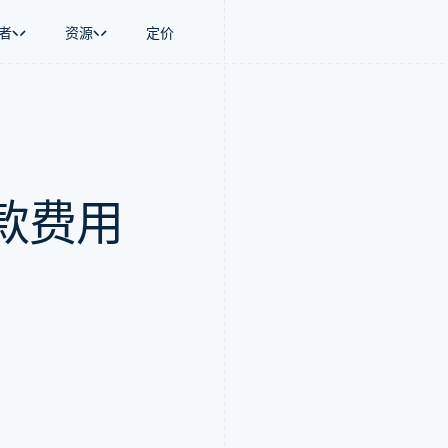
者
资源
定价
景
指南
按行业
公司
资金管理
平台和交易市
商务
持
接受线上付款
AI 企业
产品路线图
Global Payouts
Connect
币
持方案
实施预置结账流程
创作者经济
Sessions 年度大会
向第三方打款
平台支付
务
务
构建平台或交易市场
游戏
招聘
Crypto
款费用
金融
管理订阅
酒店、旅游与休闲
资讯中心
钱包、稳定币发行和发卡基础设
动化
提供按用量计费
保险
Stripe Press
施
企业
发行稳定币支持的支付卡
媒体与娱乐
支付
通过智能体配置和管理服务
非营利组织
场
专业服务
理
公共部门
零售
化
on