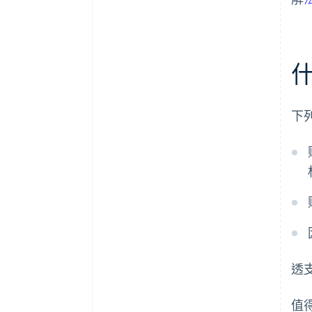
下
透
值得