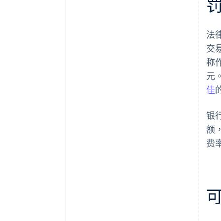
法律
交
称
元
佳
银
额
费