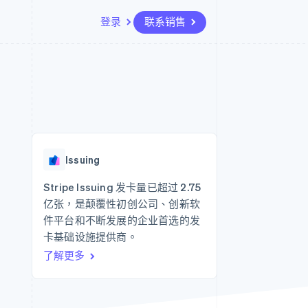
登录
联系销售
资源
生态系统
联系
场
更多
应用集成
合作伙伴
联系销售
Product roadmap
代码示例
Stripe App Marketplace
成为合作伙伴
了解未来规划
开发者博客
API 状态
Radar
欺诈防范
Issuing
Atlas
初创企业注册
Stripe Issuing 发卡量已超过 2.75
亿张，是颠覆性初创公司、创新软
Climate
碳移除
件平台和不断发展的企业首选的发
卡基础设施提供商。
了解更多