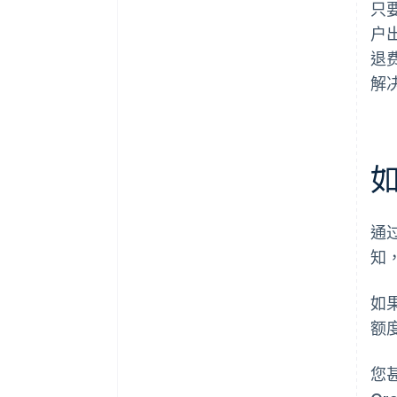
只
户
退
解
通
知
如
额
您甚