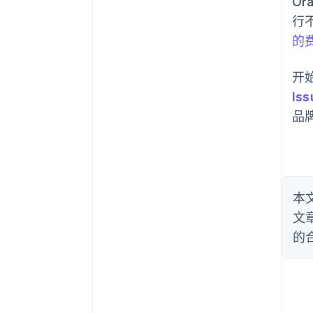
Or
行
的
开
Iss
品
本
文
的