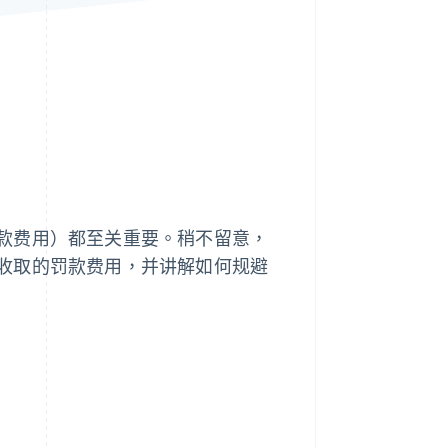
Stripe Sessions 2026
了解 Stripe 如何为 AI 构
建经济基础设施。
立即观看
款费用）都至关重要。稍不留意，
收取的罚款费用，并讲解如何规避