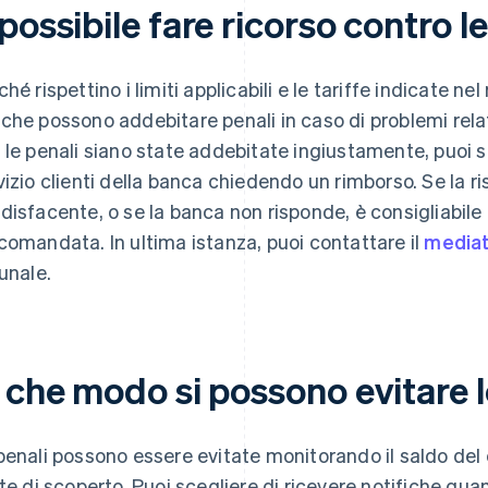
possibile fare ricorso contro l
ché rispettino i limiti applicabili e le tariffe indicate ne
che possono addebitare penali in caso di problemi relati
 le penali siano state addebitate ingiustamente, puoi sc
vizio clienti della banca chiedendo un rimborso. Se la r
disfacente, o se la banca non risponde, è consigliabile 
comandata. In ultima istanza, puoi contattare il
mediat
bunale.
 che modo si possono evitare l
penali possono essere evitate monitorando il saldo del
ite di scoperto. Puoi scegliere di ricevere notifiche qua