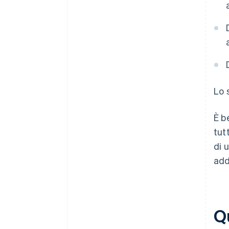
Lo 
È b
tut
di 
add
Qu