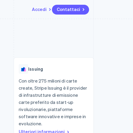
Accedi
Contattaci
Risorse
Ecosistema
Recapiti
me e marketplace
Altro
Integrazioni app
Partner
Contattaci
Product roadmap
ns
Esempi di codice
Stripe App Marketplace
Diventa nostro partner
Scopri cosa ti aspetta
 piattaforme
Blog per sviluppatori
 platforms
ibero
Stato dell'API
Radar
ari integrati
Prevenzione delle frodi
Issuing
 fisiche
Atlas
Costituzione di start-up
Con oltre 275 milioni di carte
create, Stripe Issuing è il provider
Climate
Rimozione del carbonio
di infrastrutture di emissione
carte preferito da start-up
Identity
Verifica online dell'identità
rivoluzionarie, piattaforme
software innovative e imprese in
evoluzione.
Ulteriori informazioni