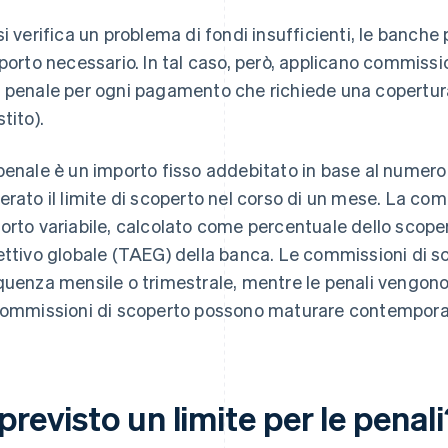
si verifica un problema di fondi insufficienti, le banch
mporto necessario. In tal caso, però, applicano commissio
 penale per ogni pagamento che richiede una copertura
tito).
penale è un importo fisso addebitato in base al numero 
erato il limite di scoperto nel corso di un mese. La co
orto variabile, calcolato come percentuale dello scope
ettivo globale (TAEG) della banca. Le commissioni di 
quenza mensile o trimestrale, mentre le penali vengono
commissioni di scoperto possono maturare contempo
previsto un limite per le penal