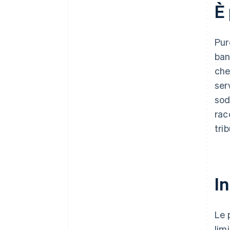
È 
Pur
ban
che
ser
sod
rac
tri
In
Le 
lim