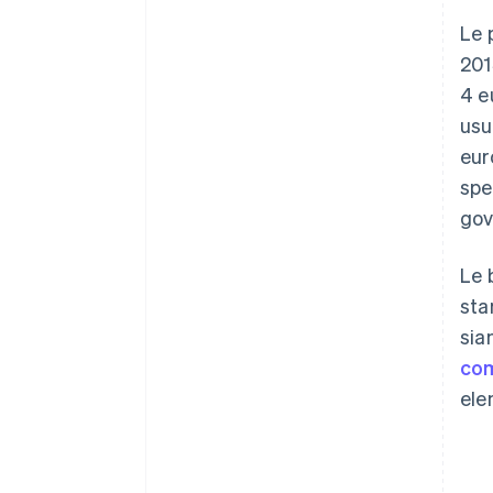
Le 
201
4 e
usu
eur
spe
gov
Le 
sta
sia
com
ele