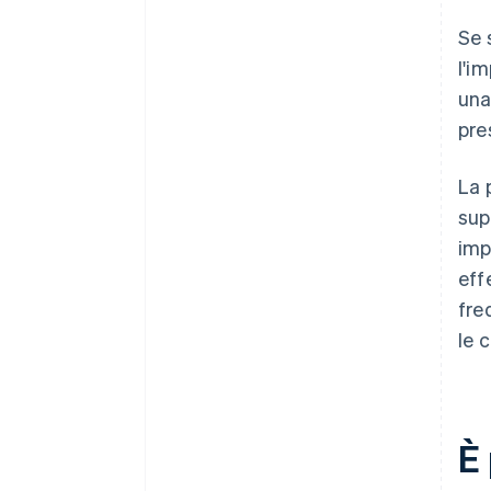
Se 
l'i
una
pres
La 
sup
imp
eff
fre
le 
È 