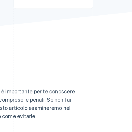
Stripe Sessions 2026
Scopri come Stripe sta
costruendo
l'infrastruttura
economica per l'IA.
Guarda ora
, è importante per te conoscere
comprese le penali. Se non fai
esto articolo esamineremo nel
o come evitarle.