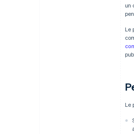
un 
pen
Le 
com
com
pub
Pe
Le 