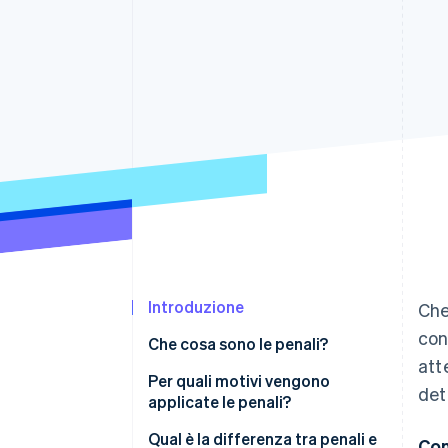
Link
Pagamento accelerato
Financial Connections
Conti finanziari collegati
Introduzione
Che
con
Che cosa sono le penali?
att
Per quali motivi vengono
det
applicate le penali?
Qual è la differenza tra penali e
Con