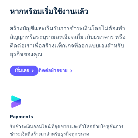
English
ลักเซมเบิร์ก
หากพร้อมเริ่มใช้งานแล้ว
Français
Deutsch
English
ลัตเวีย
สร้างบัญชีและเริ่มรับการชำระเงินโดยไม่ต้องทำ
English
ลิกเตนสไตน์
สัญญาหรือระบุรายละเอียดเกี่ยวกับธนาคาร หรือ
Deutsch
English
ติดต่อเราเพื่อสร้างแพ็กเกจที่ออกแบบเองสำหรับ
ลิทัวเนีย
English
ธุรกิจของคุณ
สเปน
Español
English
สโลวาเกีย
เริ่มเลย
ติดต่อฝ่ายขาย
English
สโลวีเนีย
English
Italiano
สวิตเซอร์แลนด์
Deutsch
Français
Italiano
English
สวีเดน
Svenska
English
Payments
สหรัฐอเมริกา
English
Español
简体中文
รับชำระเงินออนไลน์ ที่จุดขาย และทั่วโลกด้วยโซลูชันการ
สหรัฐอาหรับเอมิเรตส์
ชำระเงินที่สร้างมาสำหรับธุรกิจทุกขนาด
English