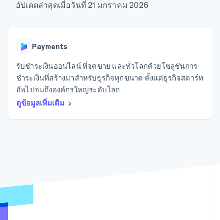
มากกว่า 125
ขายและ VAT
อัปเดตล่าสุดเมื่อวันที่ 21 มกราคม 2026
แพลตฟอร์ม
การใช้งาน
รายการ
Authorization
อัตโนมัติ
Revenue
แผนงานผลิตภัณฑ์
SaaS
ออกบัตรที่มีสเตเบิลคอยน์
Boost
Recognition
การประชุมประจำปีแบบ
รองรับอยู่
ยกระดับการ
เซสชัน
จัดเตรียมและจัดการ
ระบบ
ยอมรับการ
ตำแหน่งงาน
บริการด้วยเอเจนต์
Payments
อัตโนมัติ
ชำระเงิน
Link
ห้องข่าว
ตามอุตสาหกรรม
การชำระเงินที่
สำหรับการ
Stripe
Stripe Press
รับชำระเงินออนไลน์ ที่จุดขาย และทั่วโลกด้วยโซลูชันการ
Sigma
รวดเร็วขึ้น
ทำบัญชี
รายงานที่
บริษัท AI
ชำระเงินที่สร้างมาสำหรับธุรกิจทุกขนาด ตั้งแต่ธุรกิจสตาร์ท
แหล่งข้อมูล
ออกแบบเอง
แวดวงครีเอเตอร์
อัพไปจนถึงองค์กรใหญ่ระดับโลก
Data
เกม
การติดต่อ
Pipeline
ดูข้อมูลเพิ่มเติม
การบริการ การเดินทาง
การเชื่อมต่อการทำงาน
การซิงค์
และสันทนาการ
แอป
ติดต่อฝ่ายขาย
ข้อมูล
ประกันภัย
ตัวอย่างโค้ด
สมัครเป็นพาร์ทเนอร์
สื่อและความบันเทิง
บล็อกของนักพัฒนา
องค์กรไม่แสวงผลกำไร
สถานะ API
บริการเฉพาะทาง
ภาครัฐ
เพิ่มเติม
ธุรกิจค้าปลีก
Product roadmap
ดูสิ่งที่กำลังจะมาถึง
Radar
ระบบนิเวศ
การป้องกันการฉ้อโกง
Atlas