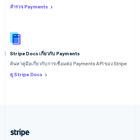
สำรวจ Payments
สหราชอาณาจักร
English
สาธารณรัฐเช็ก
English
สิงคโปร์
English
简体中文
ออสเตรเลีย
English
Stripe Docs เกี่ยวกับ Payments
ออสเตรีย
ค้นหาคู่มือเกี่ยวกับการเชื่อมต่อ Payments API ของ Stripe
Deutsch
English
อิตาลี
ดู Stripe Docs
Italiano
English
อินเดีย
English
เอสโตเนีย
English
ไอร์แลนด์
English
ฮังการี
English