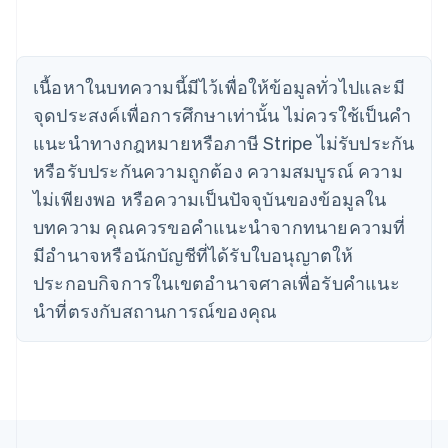
English
Français
โครเอเชีย
English
Italiano
จีนแผ่นดินใหญ่
เนื้อหาในบทความนี้มีไว้เพื่อให้ข้อมูลทั่วไปและมี
简体中文
English
ไซปรัส
จุดประสงค์เพื่อการศึกษาเท่านั้น ไม่ควรใช้เป็นคํา
English
แนะนําทางกฎหมายหรือภาษี Stripe ไม่รับประกัน
ญี่ปุ่น
หรือรับประกันความถูกต้อง ความสมบูรณ์ ความ
日本語
English
เดนมาร์ก
ไม่เพียงพอ หรือความเป็นปัจจุบันของข้อมูลใน
English
บทความ คุณควรขอคําแนะนําจากทนายความที่
ไทย
ไทย
English
มีอํานาจหรือนักบัญชีที่ได้รับใบอนุญาตให้
นอร์เวย์
ประกอบกิจการในเขตอํานาจศาลเพื่อรับคําแนะ
English
นิวซีแลนด์
นําที่ตรงกับสถานการณ์ของคุณ
English
เนเธอร์แลนด์
Nederlands
English
บราซิล
Português
English
บัลแกเรีย