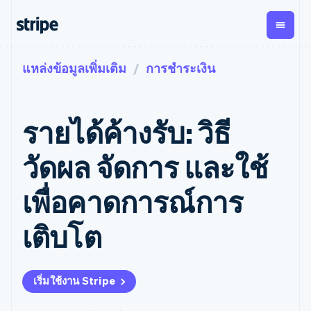
แหล่งข้อมูลเพิ่มเติม
การชำระเงิน
ตามขั้น
เอกสารประกอบ
เรียนรู้
การชำระเงิน
รายรับ
การ
แพลตฟอ
จัดการ
และ
องค์กร
Stripe Docs
บล็อก
เงิน
มาร์เก็ต
Payments
Billing
ธุรกิจสตาร์ทอัพ
ข้อมูลอ้างอิงเกี่ยวกับ API
เรื่องราวจากลูกค้า
รายได้ค้างรับ: วิธี
การชำระเงิน
รายรับตาม
เพลส
ไลบรารีและ SDK
คู่มือ
ออนไลน์
แบบแผนล่วง
Stripe Apps
Global
Payment links
หน้า
Metronome
Payouts
Conne
วัดผล จัดการ และใช้
การชำร
ตามกรณีใช้งาน
การชำระเงิน
การเรียกเก็บ
เบิกจ่าย
เงินสำห
การสนับสนุน
แบบไม่ต้อง
เงินตามการ
ให้กับ
เพื่อคาดการณ์การ
แพลตฟอ
คู่มือ
การค้าแบบใช้เอเจนต์
เขียนโค้ด
Checkout
ใช้งาน
การชำระเงิน
บุคคลที่
อีคอมเมิร์ซ
รับการสนับสนุน
UI การชำระ
ตามรอบบิล
สาม
บริการทางการเงินที่ผสาน
รับการชำระเงินออนไลน์
แพ็กเกจการสนับสนุนที่ได้
การจัดการ
เติบโต
เงินสำเร็จรูป
รวมในตัว
ติดตั้งใช้งานการชำระเงิน
รับการจัดการ
การชำระเงิน
Elements
การทำงานอัตโนมัติด้าน
สำเร็จรูป
บริการเฉพาะทาง
องค์ประกอบ UI
ตามรอบบิล
Invoicing
การเงิน
สร้างแพลตฟอร์มหรือ
ครั้งเดียวหรือ
ที่ยืดหยุ่น
ธุรกิจทั่วโลก
มาร์เก็ตเพลส
ตามแบบแผน
วิธีการชำระ
เริ่มใช้งาน Stripe
การชำระเงินในแอป
จัดการการชำระเงินตาม
เงิน
ล่วงหน้า
Tax
มาร์เก็ตเพลส
รอบบิล
เข้าถึงได้
คิดภาษีการ
บริษัท
การจัดการเงิน
เสนอการเรียกเก็บเงินตาม