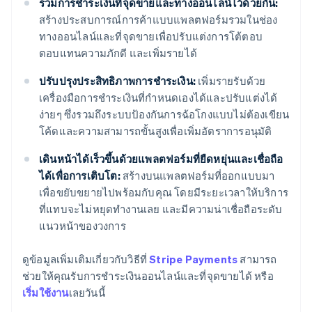
รวมการชำระเงินที่จุดขายและทางออนไลน์ไว้ด้วยกัน:
สร้างประสบการณ์การค้าแบบแพลตฟอร์มรวมในช่อง
ทางออนไลน์และที่จุดขายเพื่อปรับแต่งการโต้ตอบ
ตอบแทนความภักดี และเพิ่มรายได้
ปรับปรุงประสิทธิภาพการชำระเงิน:
เพิ่มรายรับด้วย
เครื่องมือการชำระเงินที่กำหนดเองได้และปรับแต่งได้
ง่ายๆ ซึ่งรวมถึงระบบป้องกันการฉ้อโกงแบบไม่ต้องเขียน
โค้ดและความสามารถขั้นสูงเพื่อเพิ่มอัตราการอนุมัติ
เดินหน้าได้เร็วขึ้นด้วยแพลตฟอร์มที่ยืดหยุ่นและเชื่อถือ
ได้เพื่อการเติบโต:
สร้างบนแพลตฟอร์มที่ออกแบบมา
เพื่อขยับขยายไปพร้อมกับคุณ โดยมีระยะเวลาให้บริการ
ที่แทบจะไม่หยุดทำงานเลย และมีความน่าเชื่อถือระดับ
แนวหน้าของวงการ
กรีซ
ดูข้อมูลเพิ่มเติมเกี่ยวกับวิธีที่
Stripe Payments
สามารถ
English
เขตบริหารพิเศษฮ่องกง ประเทศจีน
ช่วยให้คุณรับการชำระเงินออนไลน์และที่จุดขายได้ หรือ
English
简体中文
เริ่มใช้งาน
เลยวันนี้
แคนาดา