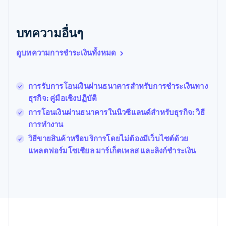
English
เบลเยียม
Nederlands
Français
Deutsch
English
บทความอื่นๆ
โปรตุเกส
Português
English
ดูบทความการชำระเงินทั้งหมด
โปแลนด์
English
ฝรั่งเศส
Français
English
การรับการโอนเงินผ่านธนาคารสำหรับการชำระเงินทาง
ฟินแลนด์
ธุรกิจ: คู่มือเชิงปฏิบัติ
English
Svenska
การโอนเงินผ่านธนาคารในนิวซีแลนด์สำหรับธุรกิจ: วิธี
มอลตา
การทำงาน
English
มาเลเซีย
วิธีขายสินค้าหรือบริการโดยไม่ต้องมีเว็บไซต์ด้วย
English
简体中文
แพลตฟอร์มโซเชียล มาร์เก็ตเพลส และลิงก์ชำระเงิน
เม็กซิโก
Español
English
ยิบรอลตาร์
English
เยอรมนี
Deutsch
English
โรมาเนีย