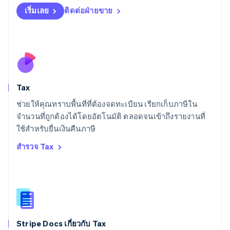
Deutsch
English
เริ่มเลย
ติดต่อฝ่ายขาย
ลิทัวเนีย
English
สเปน
Español
English
สโลวาเกีย
English
สโลวีเนีย
Tax
English
Italiano
สวิตเซอร์แลนด์
ช่วยให้คุณทราบพื้นที่ที่ต้องจดทะเบียน เรียกเก็บภาษีใน
Deutsch
Français
Italiano
English
จำนวนที่ถูกต้องได้โดยอัตโนมัติ ตลอดจนเข้าถึงรายงานที่
สวีเดน
ใช้สำหรับยื่นเงินคืนภาษี
Svenska
English
สหรัฐอเมริกา
สำรวจ Tax
English
Español
简体中文
สหรัฐอาหรับเอมิเรตส์
English
สหราชอาณาจักร
English
สาธารณรัฐเช็ก
English
Stripe Docs เกี่ยวกับ Tax
สิงคโปร์