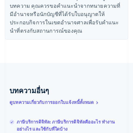
บทความ คุณควรขอคําแนะนําจากทนายความที่
English
ญี่ปุ่น
มีอํานาจหรือนักบัญชีที่ได้รับใบอนุญาตให้
日本語
English
ประกอบกิจการในเขตอํานาจศาลเพื่อรับคําแนะ
เดนมาร์ก
English
นําที่ตรงกับสถานการณ์ของคุณ
ไทย
ไทย
English
นอร์เวย์
English
นิวซีแลนด์
English
เนเธอร์แลนด์
Nederlands
English
บราซิล
บทความอื่นๆ
Português
English
บัลแกเรีย
ดูบทความเกี่ยวกับการออกใบแจ้งหนี้ทั้งหมด
English
เบลเยียม
Nederlands
Français
Deutsch
English
โปรตุเกส
ภาษีบริการดิจิทัล: ภาษีบริการดิจิทัลคืออะไร ทำงาน
Português
English
อย่างไร และใช้กับที่ใดบ้าง
โปแลนด์