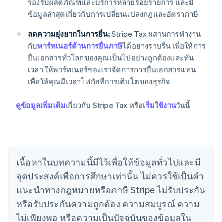
รองรับผลิตภัณฑ์และบริการหลายร้อยรายการ และมี
ข้อมูลล่าสุดเกี่ยวกับการเปลี่ยนแปลงกฎและอัตราภาษี
ลดความยุ่งยากในการยื่น:
Stripe Tax ผสานการทำงาน
กับ
พาร์ทเนอร์ด้านการยื่นภาษี
ได้อย่างราบรื่น เพื่อให้การ
ยื่นเอกสารทั่วโลกของคุณเป็นไปอย่างถูกต้องและทัน
เวลา ให้พาร์ทเนอร์ของเราจัดการการยื่นเอกสารแทน
เพื่อให้คุณมีเวลาโฟกัสที่การเติบโตของธุรกิจ
ดูข้อมูลเพิ่มเติม
เกี่ยวกับ Stripe Tax หรือ
เริ่มใช้งาน
วันนี้
กรีซ
English
เขตบริหารพิเศษฮ่องกง ประเทศจีน
English
简体中文
แคนาดา
เนื้อหาในบทความนี้มีไว้เพื่อให้ข้อมูลทั่วไปและมี
English
Français
จุดประสงค์เพื่อการศึกษาเท่านั้น ไม่ควรใช้เป็นคํา
โครเอเชีย
แนะนําทางกฎหมายหรือภาษี Stripe ไม่รับประกัน
English
Italiano
จีนแผ่นดินใหญ่
หรือรับประกันความถูกต้อง ความสมบูรณ์ ความ
简体中文
English
ไม่เพียงพอ หรือความเป็นปัจจุบันของข้อมูลใน
ไซปรัส