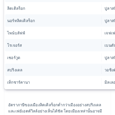
ลิตเติลร็อก
ปูลาสก
นอร์ทลิตเติลร็อก
ปูลาสก
ไพน์บลัฟฟ์
เจฟเฟ
โรเจอร์ส
เบนตั
เชอร์วูด
ปูลาสก
สปริงเดล
วอชิง
เท็กซาร์คานา
มิลเลอ
อัตราภาษีของเมืองลิตเติลร็อกต่ำกว่าเมืองอย่างสปริงเดล
และเฟย์เอตต์วิลล์อย่างเห็นได้ชัด โดยเมืองเหล่านั้นอาจมี