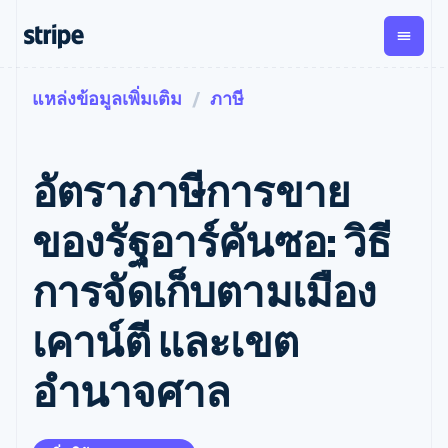
แหล่งข้อมูลเพิ่มเติม
ภาษี
ตามขั้น
เอกสารประกอบ
เรียนรู้
การชำระเงิน
รายรับ
การ
แพลตฟอ
จัดการ
และ
องค์กร
Stripe Docs
บล็อก
เงิน
มาร์เก็ต
Payments
Billing
ธุรกิจสตาร์ทอัพ
ข้อมูลอ้างอิงเกี่ยวกับ API
เรื่องราวจากลูกค้า
อัตราภาษีการขาย
การชำระเงิน
รายรับตาม
เพลส
ไลบรารีและ SDK
คู่มือ
ออนไลน์
แบบแผนล่วง
Stripe Apps
Global
Payment links
หน้า
Metronome
Payouts
Conne
ของรัฐอาร์คันซอ: วิธี
การชำร
ตามกรณีใช้งาน
การชำระเงิน
การเรียกเก็บ
เบิกจ่าย
เงินสำห
การสนับสนุน
แบบไม่ต้อง
เงินตามการ
ให้กับ
การจัดเก็บตามเมือง
แพลตฟอ
คู่มือ
การค้าแบบใช้เอเจนต์
เขียนโค้ด
Checkout
ใช้งาน
การชำระเงิน
บุคคลที่
อีคอมเมิร์ซ
รับการสนับสนุน
UI การชำระ
ตามรอบบิล
สาม
บริการทางการเงินที่ผสาน
รับการชำระเงินออนไลน์
แพ็กเกจการสนับสนุนที่ได้
การจัดการ
เคาน์ตี และเขต
เงินสำเร็จรูป
รวมในตัว
ติดตั้งใช้งานการชำระเงิน
รับการจัดการ
การชำระเงิน
Elements
การทำงานอัตโนมัติด้าน
สำเร็จรูป
บริการเฉพาะทาง
องค์ประกอบ UI
ตามรอบบิล
Invoicing
อำนาจศาล
การเงิน
สร้างแพลตฟอร์มหรือ
ครั้งเดียวหรือ
ที่ยืดหยุ่น
ธุรกิจทั่วโลก
มาร์เก็ตเพลส
ตามแบบแผน
วิธีการชำระ
การชำระเงินในแอป
จัดการการชำระเงินตาม
เงิน
ล่วงหน้า
Tax
มาร์เก็ตเพลส
รอบบิล
เข้าถึงได้
คิดภาษีการ
บริษัท
การจัดการเงิน
เสนอการเรียกเก็บเงินตาม