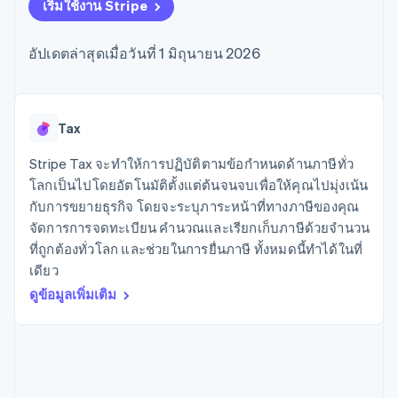
มากกว่า 125
ขายและ VAT
เริ่มใช้งาน Stripe
แพลตฟอร์ม
การใช้งาน
รายการ
Authorization
อัตโนมัติ
Revenue
แผนงานผลิตภัณฑ์
SaaS
ออกบัตรที่มีสเตเบิลคอยน์
Boost
Recognition
การประชุมประจำปีแบบ
รองรับอยู่
อัปเดตล่าสุดเมื่อวันที่ 1 มิถุนายน 2026
ยกระดับการ
เซสชัน
จัดเตรียมและจัดการ
ระบบ
ยอมรับการ
ตำแหน่งงาน
บริการด้วยเอเจนต์
อัตโนมัติ
ชำระเงิน
Link
ห้องข่าว
ตามอุตสาหกรรม
การชำระเงินที่
สำหรับการ
Stripe
Stripe Press
Sigma
รวดเร็วขึ้น
ทำบัญชี
Tax
รายงานที่
บริษัท AI
แหล่งข้อมูล
ออกแบบเอง
แวดวงครีเอเตอร์
Stripe Tax จะทำให้การปฏิบัติตามข้อกำหนดด้านภาษีทั่ว
Data
เกม
การติดต่อ
โลกเป็นไปโดยอัตโนมัติตั้งแต่ต้นจนจบเพื่อให้คุณไปมุ่งเน้น
Pipeline
การบริการ การเดินทาง
การเชื่อมต่อการทำงาน
การซิงค์
และสันทนาการ
แอป
กับการขยายธุรกิจ โดยจะระบุภาระหน้าที่ทางภาษีของคุณ
ติดต่อฝ่ายขาย
ข้อมูล
ประกันภัย
ตัวอย่างโค้ด
สมัครเป็นพาร์ทเนอร์
จัดการการจดทะเบียน คำนวณและเรียกเก็บภาษีด้วยจำนวน
สื่อและความบันเทิง
บล็อกของนักพัฒนา
ที่ถูกต้องทั่วโลก และช่วยในการยื่นภาษี ทั้งหมดนี้ทำได้ในที่
องค์กรไม่แสวงผลกำไร
สถานะ API
บริการเฉพาะทาง
เดียว
ภาครัฐ
เพิ่มเติม
ดูข้อมูลเพิ่มเติม
ธุรกิจค้าปลีก
Product roadmap
ดูสิ่งที่กำลังจะมาถึง
Radar
ระบบนิเวศ
การป้องกันการฉ้อโกง
Atlas