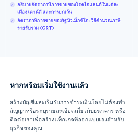
อธิบายอัตราภาษีการขายของโรดไอแลนด์ในแต่ละ
English
ฝรั่งเศส
เมือง เคาน์ตี และการยกเว้น
Français
English
อัตราภาษีการขายของรัฐนิวเม็กซิโก: วิธีคำนวณภาษี
ฟินแลนด์
รายรับรวม (GRT)
English
Svenska
มอลตา
English
มาเลเซีย
English
简体中文
เม็กซิโก
Español
English
ยิบรอลตาร์
English
หากพร้อมเริ่มใช้งานแล้ว
เยอรมนี
Deutsch
English
โรมาเนีย
สร้างบัญชีและเริ่มรับการชำระเงินโดยไม่ต้องทำ
English
สัญญาหรือระบุรายละเอียดเกี่ยวกับธนาคาร หรือ
ลักเซมเบิร์ก
ติดต่อเราเพื่อสร้างแพ็กเกจที่ออกแบบเองสำหรับ
Français
Deutsch
English
ลัตเวีย
ธุรกิจของคุณ
English
ลิกเตนสไตน์