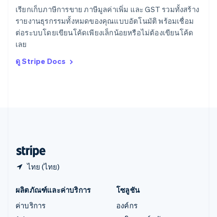
English
简体中文
เรียกเก็บภาษีการขาย ภาษีมูลค่าเพิ่ม และ GST รวมทั้งสร้าง
ออสเตรเลีย
รายงานธุรกรรมทั้งหมดของคุณแบบอัตโนมัติ พร้อมเชื่อม
English
ต่อระบบโดยเขียนโค้ดเพียงเล็กน้อยหรือไม่ต้องเขียนโค้ด
ออสเตรีย
เลย
Deutsch
English
อิตาลี
ดู Stripe Docs
Italiano
English
อินเดีย
English
เอสโตเนีย
English
ไอร์แลนด์
English
ฮังการี
English
ไทย (ไทย)
ผลิตภัณฑ์และค่าบริการ
โซลูชัน
ค่าบริการ
องค์กร