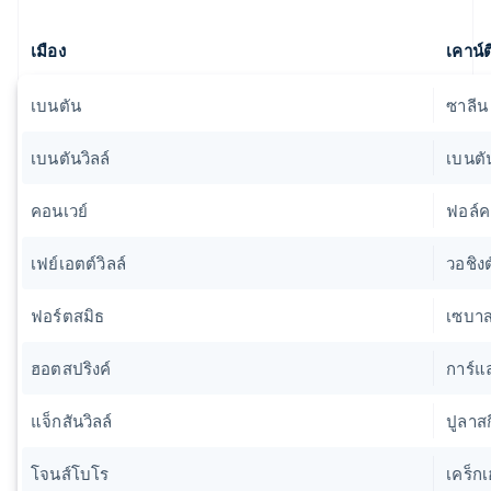
เมือง
เคาน์ต
เบนตัน
ซาลีน
เบนตันวิลล์
เบนตั
คอนเวย์
ฟอล์ค
เฟย์เอตต์วิลล์
วอชิง
ฟอร์ตสมิธ
เซบาส
ฮอตสปริงค์
การ์แ
แจ็กสันวิลล์
ปูลาสก
โจนส์โบโร
เคร็ก