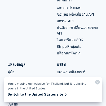
เอกสารประกอบ
ข้อมูลอ้างอิงเกี่ยวกับ API
สถานะ API
บันทึกการเปลี่ยนแปลงของ
API
ไลบรารีและ SDK
Stripe Projects
บล็อกนักพัฒนา
แหล่งข้อมูล
บริษัท
คู่มือ
แผนงานผลิตภัณฑ์
เรื่องราวของลูกค้า
ตำแหน่งงาน
You’re viewing our website for Thailand, but it looks like
บล็อก
ห้องข่าว
you’re in the United States.
ชุมชน
Stripe Press
Switch to the United States site
การประชุมประจำปีแบบ
ติดต่อฝ่ายขาย
เซสชัน