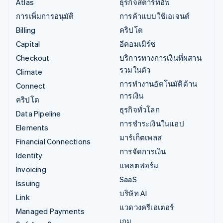
Atlas
ธุรกิจสตาร์ทอัพ
การเพิ่มการอนุมัติ
การค้าแบบใช้เอเจนต์
Billing
คริปโต
Capital
อีคอมเมิร์ซ
Checkout
บริการทางการเงินที่ผสาน
รวมในตัว
Climate
การทำงานอัตโนมัติด้าน
Connect
การเงิน
คริปโต
ธุรกิจทั่วโลก
Data Pipeline
การชำระเงินในแอป
Elements
มาร์เก็ตเพลส
Financial Connections
การจัดการเงิน
Identity
แพลตฟอร์ม
Invoicing
SaaS
Issuing
บริษัท AI
Link
แวดวงครีเอเตอร์
Managed Payments
เกม