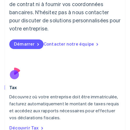
Lettonie
de contrat ni à fournir vos coordonnées
English
bancaires. N'hésitez pas à nous contacter
Liechtenstein
pour discuter de solutions personnalisées pour
Deutsch
English
Lituanie
votre entreprise.
English
Luxembourg
Français
Deutsch
English
Démarrer
Contacter notre équipe
Malaisie
English
简体中文
Malte
English
Mexique
Español
English
Norvège
Tax
English
Nouvelle-Zélande
Découvrez où votre entreprise doit être immatriculée,
English
facturez automatiquement le montant de taxes requis
Pays-Bas
et accédez aux rapports nécessaires pour effectuer
Nederlands
English
vos déclarations fiscales.
Pologne
English
Découvrir Tax
Portugal