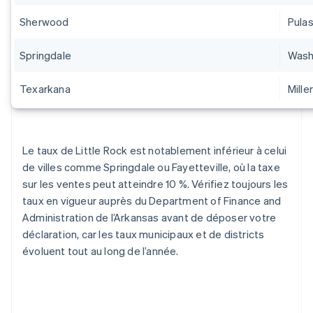
Sherwood
Pulas
Springdale
Wash
Texarkana
Mille
Le taux de Little Rock est notablement inférieur à celui
de villes comme Springdale ou Fayetteville, où la taxe
sur les ventes peut atteindre 10 %. Vérifiez toujours les
taux en vigueur auprès du Department of Finance and
Administration de l’Arkansas avant de déposer votre
déclaration, car les taux municipaux et de districts
évoluent tout au long de l’année.