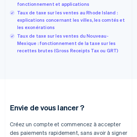
Estonie
fonctionnement et applications
English
Taux de taxe sur les ventes au Rhode Island :
États-Unis
explications concernant les villes, les comtés et
English
Español
简体中文
Finlande
les exonérations
English
Svenska
Taux de taxe sur les ventes du Nouveau-
France
Mexique : fonctionnement de la taxe sur les
Français
English
recettes brutes (Gross Receipts Tax ou GRT)
Gibraltar
English
Grèce
English
Hongrie
English
Inde
English
Irlande
Envie de vous lancer ?
English
Italie
Italiano
English
Créez un compte et commencez à accepter
Japon
日本語
English
des paiements rapidement, sans avoir à signer