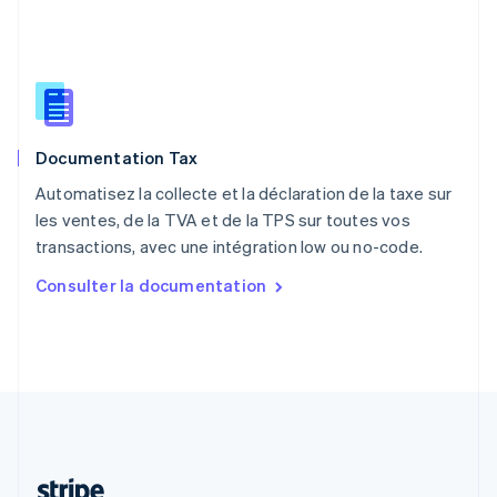
Português
English
R.A.S. de Hong Kong, Chine
English
简体中文
République tchèque
English
Roumanie
Documentation Tax
English
Royaume-Uni
Automatisez la collecte et la déclaration de la taxe sur
English
les ventes, de la TVA et de la TPS sur toutes vos
Singapour
transactions, avec une intégration low ou no-code.
English
简体中文
Slovaquie
Consulter la documentation
English
Slovénie
English
Italiano
Suède
Svenska
English
Suisse
Deutsch
Français
Italiano
English
Thaïlande
ไทย
English