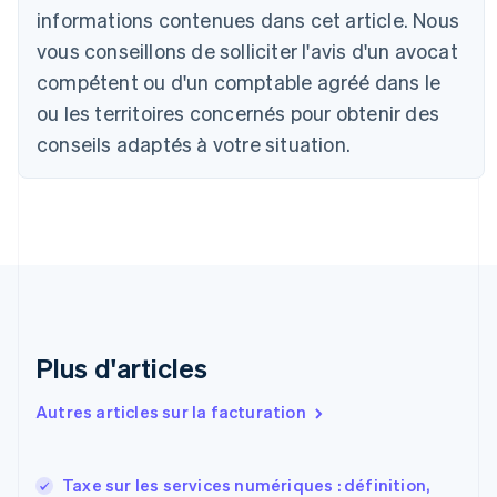
Autriche
informations contenues dans cet article. Nous
Deutsch
English
vous conseillons de solliciter l'avis d'un avocat
Belgique
Nederlands
Français
Deutsch
English
compétent ou d'un comptable agréé dans le
Brésil
ou les territoires concernés pour obtenir des
Português
English
Bulgarie
conseils adaptés à votre situation.
English
Canada
English
Français
Chine continentale
简体中文
English
Chypre
English
Croatie
English
Italiano
Plus d'articles
Danemark
English
Émirats arabes unis
Autres articles sur la facturation
English
Espagne
Español
English
Taxe sur les services numériques : définition,