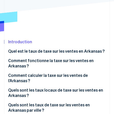
Découvrez les prochaines évolutions
Commerce en ligne
Radar
Prévention de la fraude
Écosystème
Atlas
Constitution de start-up
Partenaires
Climate
Stripe App Marketplace
Élimination du carbone
Introduction
Identity
Quel est le taux de taxe sur les ventes en Arkansas ?
Vérification de l'identité
Comment fonctionne la taxe sur les ventes en
Arkansas ?
Commerçants locaux (situés dans l’État)
Comment calculer la taxe sur les ventes de
l’Arkansas ?
Stripe Sessions 2026
Commerçants à distance
Découvrez comment Stripe construit l’infrastructure écono
Quels sont les taux locaux de taxe sur les ventes en
Regarder la vidéo
Arkansas ?
Échelle de la taxe sur les ventes en Arkansas en 2026
Quels sont les taux de taxe sur les ventes en
Arkansas par ville ?