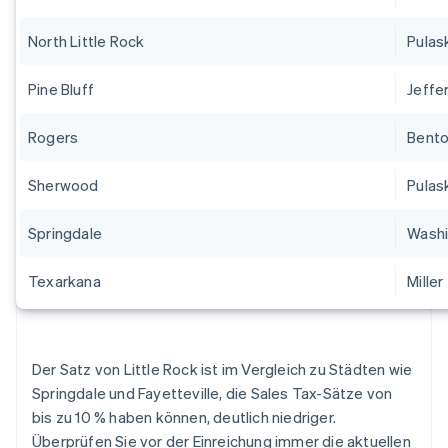
North Little Rock
Pulas
Pine Bluff
Jeffe
Rogers
Bent
Sherwood
Pulas
Springdale
Washi
Texarkana
Miller
Der Satz von Little Rock ist im Vergleich zu Städten wie
Springdale und Fayetteville, die Sales Tax-Sätze von
bis zu 10 % haben können, deutlich niedriger.
Überprüfen Sie vor der Einreichung immer die aktuellen