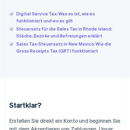
English
Italien
Digital Service Tax: Was es ist, wie es
Italiano
English
Japan
funktioniert und wo es gilt
日本語
English
Steuersatz für die Sales Tax in Rhode Island:
Kanada
Städte, Bezirke und Befreiungen erklärt
English
Français
Kroatien
Sales Tax-Steuersatz in New Mexico: Wie die
English
Italiano
Gross Receipts Tax (GRT) funktioniert
Lettland
English
Liechtenstein
Deutsch
English
Litauen
English
Luxemburg
Français
Deutsch
English
Malaysia
Startklar?
English
简体中文
Malta
English
Erstellen Sie direkt ein Konto und beginnen Sie
Mexiko
mit dem Akzeptieren von Zahlungen. Unser