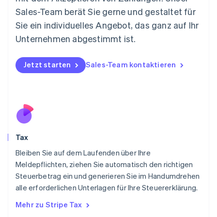
Español
English
Sales-Team berät Sie gerne und gestaltet für
Neuseeland
Sie ein individuelles Angebot, das ganz auf Ihr
English
Niederlande
Unternehmen abgestimmt ist.
Nederlands
English
Norwegen
English
Jetzt starten
Sales-Team kontaktieren
Österreich
Deutsch
English
Polen
English
Portugal
Português
English
Rumänien
Tax
English
Schweden
Bleiben Sie auf dem Laufenden über Ihre
Svenska
English
Meldepflichten, ziehen Sie automatisch den richtigen
Schweiz
Steuerbetrag ein und generieren Sie im Handumdrehen
Deutsch
Français
Italiano
English
alle erforderlichen Unterlagen für Ihre Steuererklärung.
Singapur
English
简体中文
Mehr zu Stripe Tax
Slowakei