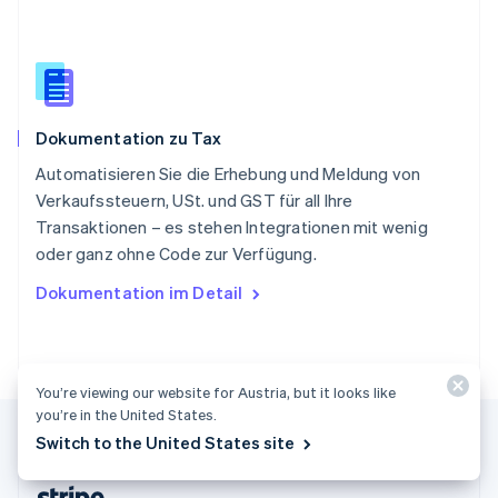
English
Slowenien
English
Italiano
Sonderverwaltungsregion Hongkong,
China
English
简体中文
Dokumentation zu Tax
Spanien
Español
English
Automatisieren Sie die Erhebung und Meldung von
Thailand
Verkaufssteuern, USt. und GST für all Ihre
ไทย
English
Transaktionen – es stehen Integrationen mit wenig
Tschechische Republik
oder ganz ohne Code zur Verfügung.
English
Ungarn
Dokumentation im Detail
English
Vereinigte Arabische Emirate
English
Vereinigte Staaten
You’re viewing our website for Austria, but it looks like
English
Español
简体中文
Vereinigtes Königreich
you’re in the United States.
English
Switch to the United States site
Zypern
English