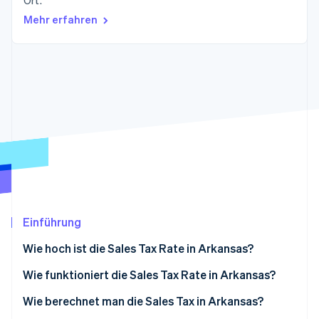
Ort.
Betrugsprävention
Ecosystem
Mehr erfahren
Atlas
Start-up-Gründung
Partner
Stripe App-Marktplatz
Climate
CO₂-Entnahme
Identity
Online-Identitätsprüfung
Stripe-Sessions 2026
Erfahren Sie, wie Stripe Lösungen für die Wirts
Jetzt ansehen
Einführung
Wie hoch ist die Sales Tax Rate in Arkansas?
Wie funktioniert die Sales Tax Rate in Arkansas?
In-State-Verkäufer/innen
Wie berechnet man die Sales Tax in Arkansas?