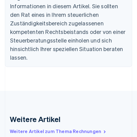
Português
English
Informationen in diesem Artikel. Sie sollten
Bulgarien
den Rat eines in Ihrem steuerlichen
English
Dänemark
Zuständigkeitsbereich zugelassenen
English
kompetenten Rechtsbeistands oder von einer
Deutschland
Steuerberatungsstelle einholen und sich
Deutsch
English
Estland
hinsichtlich Ihrer speziellen Situation beraten
English
lassen.
Festlandchina
简体中文
English
Finnland
English
Svenska
Frankreich
Français
English
Gibraltar
English
Griechenland
English
Weitere Artikel
Indien
English
Weitere Artikel zum Thema Rechnungen
Irland