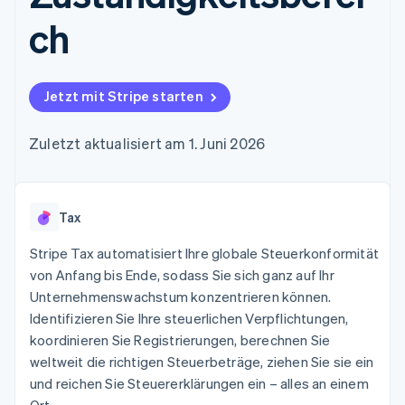
Data Pipeline
Geldmanagement
Marktplatz auf
Zugriff auf mehr als
Datensynchronisierung
ch
Produkt-Roadmap
Plattformen
Grundlagen der
125
Stripe Sessions
SaaS
Abonnementverwaltung
Terminal
Karriere
Zahlungen vor Ort
Newsroom
So setzen Sie
Authorization
Stripe Press
nutzungsbasierte
Jetzt mit Stripe starten
Boost
Abrechnung um
Nach Branche
Optimierung der
Stablecoin-gestützte
Autorisierungsraten
Zuletzt aktualisiert am 1. Juni 2026
Karten ausgeben: So
Link
KI-Unternehmen
Kontakt
geht´s
Beschleunigter
Creator Economy
Bereitstellung und
Bezahlvorgang
Gaming
Verwaltung von
Sales-Team
Financial
Bewirtung, Reisen und
Diensten mit Agenten
kontaktieren
Tax
Connections
Freizeit
Partner werden
Verbundene
Versicherungen
Stripe Tax automatisiert Ihre globale Steuerkonformität
Medien und
Finanzdaten
Unterhaltung
von Anfang bis Ende, sodass Sie sich ganz auf Ihr
Ressourcen
Gemeinnützige
Unternehmenswachstum konzentrieren können.
Organisationen
Identifizieren Sie Ihre steuerlichen Verpflichtungen,
Fachdienstleistungen
App-Integrationen
Mehr
Öffentlicher Sektor
Code-Beispiele
koordinieren Sie Registrierungen, berechnen Sie
Product roadmap
Einzelhandel
Entwickler-Blog
weltweit die richtigen Steuerbeträge, ziehen Sie sie ein
Ausblick
API-Status
und reichen Sie Steuererklärungen ein – alles an einem
Radar