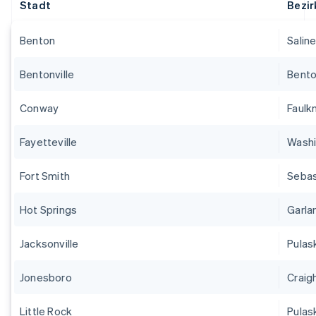
Stadt
Bezir
Benton
Salin
Bentonville
Bent
Conway
Faulk
Fayetteville
Wash
Fort Smith
Sebas
Hot Springs
Garla
Jacksonville
Pulas
Jonesboro
Craig
Little Rock
Pulas