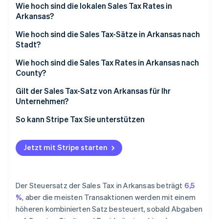
Remote-Verkäufer/innen
Wie hoch sind die lokalen Sales Tax Rates in
Arkansas?
Spanne der Sales Tax in Arkansas 2026
Wie hoch sind die Sales Tax-Sätze in Arkansas nach
Stadt?
Wie hoch sind die Sales Tax Rates in Arkansas nach
County?
Gilt der Sales Tax-Satz von Arkansas für Ihr
Unternehmen?
So kann Stripe Tax Sie unterstützen
Jetzt mit Stripe starten
Der Steuersatz der Sales Tax in Arkansas beträgt
6,5
%
, aber die meisten Transaktionen werden mit einem
höheren kombinierten Satz besteuert, sobald Abgaben