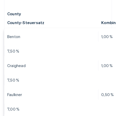
County
County-Steuersatz
Kombin
Benton
1,00 %
7,50 %
Craighead
1,00 %
7,50 %
Faulkner
0,50 %
7,00 %