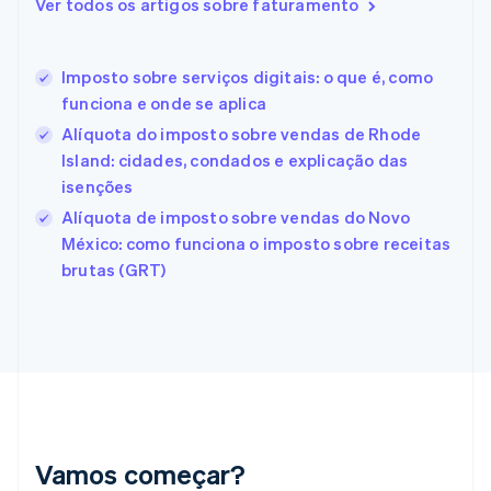
Eslováquia
Ver todos os artigos sobre faturamento
English
Eslovênia
English
Italiano
Imposto sobre serviços digitais: o que é, como
Espanha
funciona e onde se aplica
Español
English
Estados Unidos
Alíquota do imposto sobre vendas de Rhode
English
Español
简体中文
Island: cidades, condados e explicação das
Estônia
isenções
English
Alíquota de imposto sobre vendas do Novo
Finlândia
México: como funciona o imposto sobre receitas
English
Svenska
França
brutas (GRT)
Français
English
Gibraltar
English
Grécia
English
Hungria
English
Índia
English
Vamos começar?
Irlanda