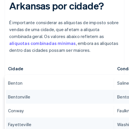
Arkansas por cidade?
É importante considerar as alíquotas de imposto sobre
vendas de uma cidade, que afetam a alíquota
combinada geral. Os valores abaixo refletem as
alíquotas combinadas mínimas
, embora as alíquotas
dentro das cidades possam ser maiores.
Cidade
Cond
Benton
Salin
Bentonville
Bent
Conway
Faulk
Fayetteville
Wash