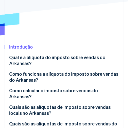
Veja o que está chegando
Radar
Ecossistema
Prevenção de fraudes
Parceiros
Atlas
Stripe App Marketplace
Incorporação de startups
Climate
Remoção de carbono
Introdução
Identity
Qual é a alíquota do imposto sobre vendas do
Verificação de identidade
Arkansas?
Como funciona a alíquota do imposto sobre vendas
do Arkansas?
Vendedores no estado
Como calcular o imposto sobre vendas do
Stripe Sessions 2026
Arkansas?
Veja como a Stripe está construindo a infraestrutura econ
Vendedores remotos
Assista agora
Quais são as alíquotas de imposto sobre vendas
locais no Arkansas?
Faixa de imposto sobre vendas do Arkansas em
Quais são as alíquotas de imposto sobre vendas do