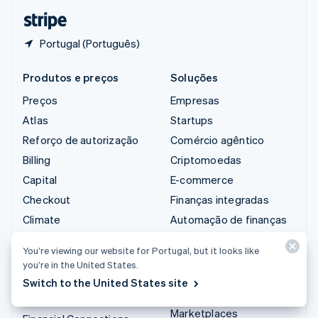
ไทย
English
Portugal (Português)
Produtos e preços
Soluções
Preços
Empresas
Atlas
Startups
Reforço de autorização
Comércio agêntico
Billing
Criptomoedas
Capital
E-commerce
Checkout
Finanças integradas
Climate
Automação de finanças
Connect
Empresas do mundo
You’re viewing our website for Portugal, but it looks like
todo
Criptomoedas
you’re in the United States.
Pagamentos no
Data Pipeline
Switch to the United States site
aplicativo
Elements
Marketplaces