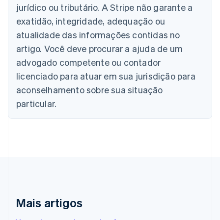
Austrália
jurídico ou tributário. A Stripe não garante a
English
Áustria
exatidão, integridade, adequação ou
Deutsch
English
atualidade das informações contidas no
Bélgica
artigo. Você deve procurar a ajuda de um
Nederlands
Français
Deutsch
English
Brasil
advogado competente ou contador
Português
English
licenciado para atuar em sua jurisdição para
Bulgária
aconselhamento sobre sua situação
English
Canadá
particular.
English
Français
China continental
简体中文
English
Chipre
English
Croácia
English
Italiano
Dinamarca
English
Emirados Árabes Unidos
Mais artigos
English