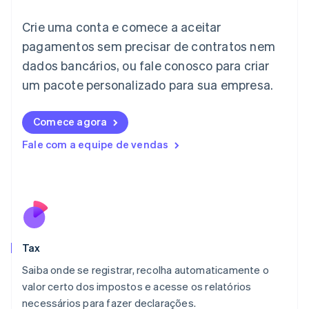
English
Crie uma conta e comece a aceitar
Itália
Italiano
English
pagamentos sem precisar de contratos nem
Japão
dados bancários, ou fale conosco para criar
日本語
English
Letônia
um pacote personalizado para sua empresa.
English
Liechtenstein
Comece agora
Deutsch
English
Lituânia
Fale com a equipe de vendas
English
Luxemburgo
Français
Deutsch
English
Malásia
English
简体中文
Malta
English
Tax
México
Español
English
Saiba onde se registrar, recolha automaticamente o
Noruega
valor certo dos impostos e acesse os relatórios
English
necessários para fazer declarações.
Nova Zelândia