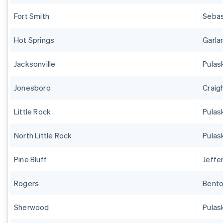
Fort Smith
Sebas
Hot Springs
Garla
Jacksonville
Pulas
Jonesboro
Craig
Little Rock
Pulas
North Little Rock
Pulas
Pine Bluff
Jeffe
Rogers
Bent
Sherwood
Pulas