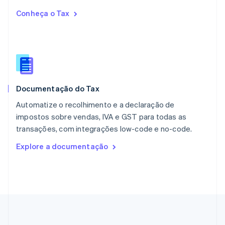
English
Conheça o Tax
Países Baixos
Nederlands
English
Polônia
English
Portugal
Português
English
RAE de Hong Kong, China
Documentação do Tax
English
简体中文
Reino Unido
Automatize o recolhimento e a declaração de
English
impostos sobre vendas, IVA e GST para todas as
República Tcheca
transações, com integrações low-code e no-code.
English
Romênia
Explore a documentação
English
Singapura
English
简体中文
Suécia
Svenska
English
Suíça
Deutsch
Français
Italiano
English
Tailândia