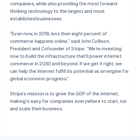
สวีเดน
companies, while also providing the most forward-
Svenska
English
thinking technology to the largest and most
สหรัฐอเมริกา
established businesses.
English
Español
简体中文
สหรัฐอาหรับเอมิเรตส์
English
“Even now, in 2019, less than eight percent of
สหราชอาณาจักร
commerce happens online,”
said John Collison,
English
President and Cofounder of Stripe.
“We’re investing
สาธารณรัฐเช็ก
now to build the infrastructure that’ll power internet
English
commerce in 2030 and beyond. If we get it right, we
สิงคโปร์
can help the internet fulfill its potential as an engine for
English
简体中文
ออสเตรเลีย
global economic progress.”
English
ออสเตรีย
Stripe’s mission is to grow the GDP of the internet,
Deutsch
English
making it easy for companies everywhere to start, run
อิตาลี
and scale their business.
Italiano
English
อินเดีย
English
เอสโตเนีย
English