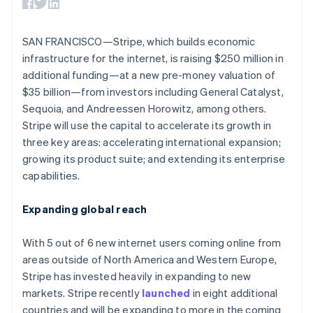
มากกว่า 125
ขายและ VAT
กรีซ
แพลตฟอร์ม
การใช้งาน
รายการ
Authorization
อัตโนมัติ
Revenue
แผนงานผลิตภัณฑ์
English
SaaS
ออกบัตรที่มีสเตเบิลคอยน์
Boost
Recognition
การประชุมประจำปีแบบ
เขตบริหารพิเศษฮ่องกง ประเทศจีน
รองรับอยู่
SAN FRANCISCO—Stripe, which builds economic
ยกระดับการ
เซสชัน
จัดเตรียมและจัดการ
English
简体中文
ระบบ
ยอมรับการ
infrastructure for the internet, is raising $250 million in
ตำแหน่งงาน
บริการด้วยเอเจนต์
แคนาดา
อัตโนมัติ
ชำระเงิน
Link
ห้องข่าว
additional funding—at a new pre-money valuation of
English
Français
ตามอุตสาหกรรม
การชำระเงินที่
สำหรับการ
Stripe
Stripe Press
โครเอเชีย
$35 billion—from investors including General Catalyst,
Sigma
รวดเร็วขึ้น
ทำบัญชี
รายงานที่
English
Italiano
Sequoia, and Andreessen Horowitz, among others.
บริษัท AI
แหล่งข้อมูล
จีนแผ่นดินใหญ่
ออกแบบเอง
แวดวงครีเอเตอร์
Stripe will use the capital to accelerate its growth in
Data
เกม
简体中文
English
การติดต่อ
three key areas: accelerating international expansion;
Pipeline
การบริการ การเดินทาง
การเชื่อมต่อการทำงาน
ไซปรัส
การซิงค์
growing its product suite; and extending its enterprise
และสันทนาการ
แอป
English
ติดต่อฝ่ายขาย
ข้อมูล
ประกันภัย
ตัวอย่างโค้ด
ญี่ปุ่น
capabilities.
สมัครเป็นพาร์ทเนอร์
สื่อและความบันเทิง
บล็อกของนักพัฒนา
日本語
English
องค์กรไม่แสวงผลกำไร
สถานะ API
เดนมาร์ก
Expanding global reach
บริการเฉพาะทาง
English
ภาครัฐ
เพิ่มเติม
ไทย
ธุรกิจค้าปลีก
With 5 out of 6 new internet users coming online from
Product roadmap
ไทย
English
ดูสิ่งที่กำลังจะมาถึง
นอร์เวย์
areas outside of North America and Western Europe,
English
Stripe has invested heavily in expanding to new
Radar
ระบบนิเวศ
นิวซีแลนด์
การป้องกันการฉ้อโกง
markets. Stripe recently
launched
in eight additional
English
countries and will be expanding to more in the coming
Atlas