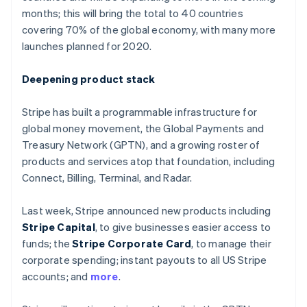
พาร์ทเนอร์
เนเธอร์แลนด์
การก่อตั้งบริษัทสตาร์ทอัพ
months; this will bring the total to 40 countries
Stripe App Marketplace
Nederlands
English
covering 70% of the global economy, with many more
Climate
บราซิล
การขจัดคาร์บอน
launches planned for 2020.
Português
English
บัลแกเรีย
English
Deepening product stack
เบลเยียม
Nederlands
Français
Deutsch
English
Stripe has built a programmable infrastructure for
โปรตุเกส
Stripe Sessions 2026
global money movement, the Global Payments and
Português
English
ดูว่า Stripe กำลังสร้างโครงสร้างพื้นฐานระบบเศรษฐกิจสำหรับ
โปแลนด์
Treasury Network (GPTN), and a growing roster of
AI อย่างไร
English
products and services atop that foundation, including
รับชมเลย
ฝรั่งเศส
Connect, Billing, Terminal, and Radar.
Français
English
ฟินแลนด์
Last week, Stripe announced new products including
English
Svenska
มอลตา
Stripe Capital
, to give businesses easier access to
English
funds; the
Stripe Corporate Card
, to manage their
มาเลเซีย
corporate spending; instant payouts to all US Stripe
English
简体中文
accounts; and
more
.
เม็กซิโก
Español
English