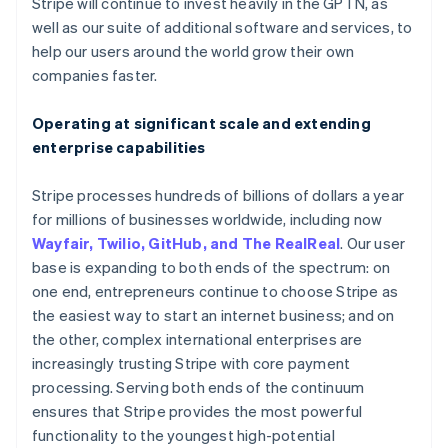
ยิบรอลตาร์
Stripe will continue to invest heavily in the GPTN, as
English
well as our suite of additional software and services, to
เยอรมนี
help our users around the world grow their own
Deutsch
English
companies faster.
โรมาเนีย
English
Operating at significant scale and extending
ลักเซมเบิร์ก
enterprise capabilities
Français
Deutsch
English
ลัตเวีย
English
Stripe processes hundreds of billions of dollars a year
ลิกเตนสไตน์
for millions of businesses worldwide, including now
Deutsch
English
Wayfair, Twilio, GitHub, and The RealReal
. Our user
ลิทัวเนีย
base is expanding to both ends of the spectrum: on
English
สเปน
one end, entrepreneurs continue to choose Stripe as
Español
English
the easiest way to start an internet business; and on
สโลวาเกีย
the other, complex international enterprises are
English
increasingly trusting Stripe with core payment
สโลวีเนีย
processing. Serving both ends of the continuum
English
Italiano
สวิตเซอร์แลนด์
ensures that Stripe provides the most powerful
Deutsch
Français
Italiano
English
functionality to the youngest high-potential