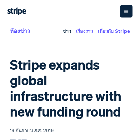
ห้องข่าว
ข่าว
เรื่องราว
เกี่ยวกับ Stripe
ตามขั้น
เอกสารประกอบ
เรียนรู้
การชำระเงิน
รายรับ
การ
แพลตฟอ
จัดการ
และ
องค์กร
Stripe Docs
บล็อก
เงิน
มาร์เก็ต
Payments
Billing
ธุรกิจสตาร์ทอัพ
ข้อมูลอ้างอิงเกี่ยวกับ API
เรื่องราวจากลูกค้า
การชำระเงิน
รายรับตาม
เพลส
ไลบรารีและ SDK
คู่มือ
Stripe expands
ออนไลน์
แบบแผนล่วง
Stripe Apps
Global
Payment links
หน้า
Metronome
Payouts
Conne
การชำร
global
ตามกรณีใช้งาน
การชำระเงิน
การเรียกเก็บ
เบิกจ่าย
เงินสำห
การสนับสนุน
แบบไม่ต้อง
เงินตามการ
ให้กับ
แพลตฟอ
คู่มือ
การค้าแบบใช้เอเจนต์
เขียนโค้ด
Checkout
ใช้งาน
การชำระเงิน
infrastructure with
บุคคลที่
อีคอมเมิร์ซ
รับการสนับสนุน
UI การชำระ
ตามรอบบิล
สาม
บริการทางการเงินที่ผสาน
รับการชำระเงินออนไลน์
แพ็กเกจการสนับสนุนที่ได้
การจัดการ
เงินสำเร็จรูป
รวมในตัว
ติดตั้งใช้งานการชำระเงิน
รับการจัดการ
new funding round
การชำระเงิน
Elements
การทำงานอัตโนมัติด้าน
สำเร็จรูป
บริการเฉพาะทาง
องค์ประกอบ UI
ตามรอบบิล
Invoicing
การเงิน
สร้างแพลตฟอร์มหรือ
ครั้งเดียวหรือ
ที่ยืดหยุ่น
ธุรกิจทั่วโลก
มาร์เก็ตเพลส
ตามแบบแผน
วิธีการชำระ
การชำระเงินในแอป
จัดการการชำระเงินตาม
เงิน
ล่วงหน้า
Tax
19 กันยายน ส.ศ. 2019
มาร์เก็ตเพลส
รอบบิล
เข้าถึงได้
คิดภาษีการ
บริษัท
การจัดการเงิน
เสนอการเรียกเก็บเงินตาม