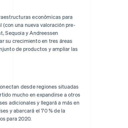
raestructuras económicas para
l (con una nueva valoración pre-
Stripe Sessions 2026
t, Sequoia y Andreessen
Descubre cómo Stripe
erar su crecimiento en tres áreas
está construyendo la
infraestructura
onjunto de productos y ampliar las
económica para la IA.
Ver ahora
conectan desde regiones situadas
ertido mucho en expandirse a otros
ses adicionales y llegará a más en
íses y abarcará el 70 % de la
os para 2020.