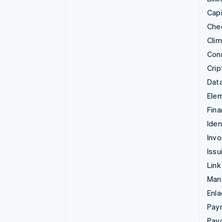
Capi
Che
Cli
Con
Cri
Data
Ele
Fina
Iden
Invo
Issu
Link
Man
Enl
Pay
Pay