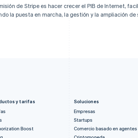
Estonia
Lituania
misión de Stripe es hacer crecer el PIB de Internet, fac
English
English
do la puesta en marcha, la gestión y la ampliación de 
Finlandia
Luxemburgo
English
Svenska
Français
Deutsch
English
Francia
Malasia
Français
English
English
简体中文
Gibraltar
Malta
English
English
Grecia
México
English
Español
English
Hungría
Noruega
English
English
India
Nueva Zelanda
English
English
Irlanda
Países Bajos
English
Nederlands
English
ductos y tarifas
Soluciones
fas
Empresas
s
Startups
orization Boost
Comercio basado en agentes
ng
Criptomoneda