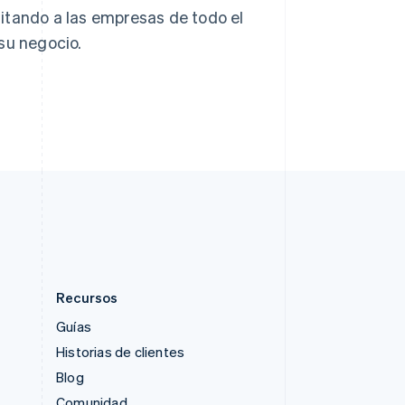
República Checa
ilitando a las empresas de todo el
English
su negocio.
Rumanía
English
Singapur
English
简体中文
Suecia
Svenska
English
Suiza
Deutsch
Français
Italiano
English
Tailandia
ไทย
English
Recursos
Guías
Historias de clientes
Blog
Comunidad