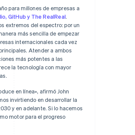
 año para millones de empresas a
lio, GitHub y The RealReal
.
os extremos del espectro: por un
 manera más sencilla de empezar
mpresas internacionales cada vez
principales. Atender a ambos
ciones más potentes a las
rece la tecnología con mayor
as.
oduce en línea», afirmó John
Polonia
English
os invirtiendo en desarrollar la
Portugal
2030 y en adelante. Si lo hacemos
Português
English
RAE de Hong Kong, China
omo motor para el progreso
English
简体中文
Reino Unido
English