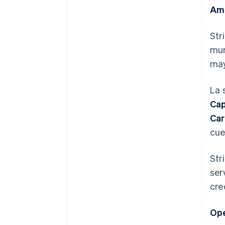
Amp
Str
mun
may
La 
Cap
Ca
cue
Str
ser
cre
Ope