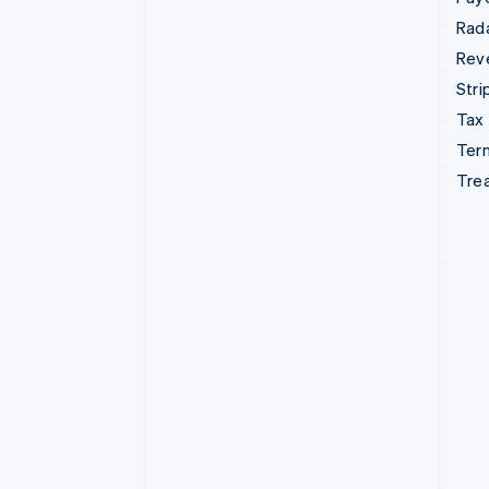
Rad
Rev
Stri
Tax
Term
Tre