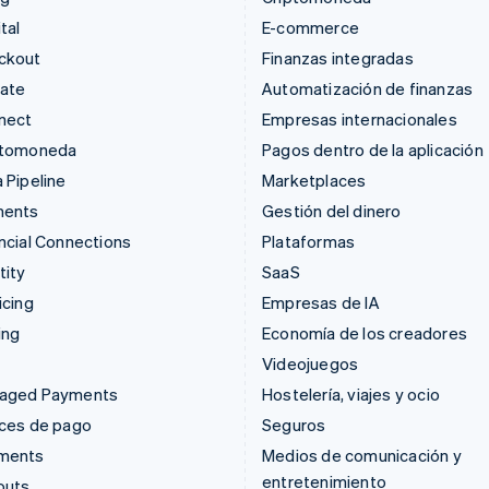
tal
E-commerce
ckout
Finanzas integradas
mate
Automatización de finanzas
nect
Empresas internacionales
ptomoneda
Pagos dentro de la aplicación
 Pipeline
Marketplaces
ments
Gestión del dinero
ncial Connections
Plataformas
tity
SaaS
icing
Empresas de IA
ing
Economía de los creadores
Videojuegos
aged Payments
Hostelería, viajes y ocio
aces de pago
Seguros
ments
Medios de comunicación y
entretenimiento
outs