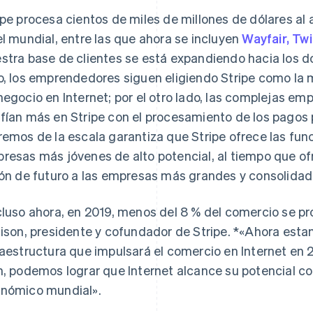
ipe procesa cientos de miles de millones de dólares al
el mundial, entre las que ahora se incluyen
Wayfair, Twi
stra base de clientes se está expandiendo hacia los d
o, los emprendedores siguen eligiendo Stripe como la
negocio en Internet; por el otro lado, las complejas e
fían más en Stripe con el procesamiento de los pagos 
remos de la escala garantiza que Stripe ofrece las fun
resas más jóvenes de alto potencial, al tiempo que of
ión de futuro a las empresas más grandes y consolidad
cluso ahora, en 2019, menos del 8 % del comercio se pr
Eslovaquia
Italia
English
Italiano
English
lison, presidente y cofundador de Stripe. *«Ahora estam
Eslovenia
Japón
raestructura que impulsará el comercio en Internet en 
English
Italiano
日本語
English
España
Letonia
n, podemos lograr que Internet alcance su potencial c
Español
English
English
nómico mundial».
Estados Unidos
Liechtenstein
English
Español
简体中文
Deutsch
English