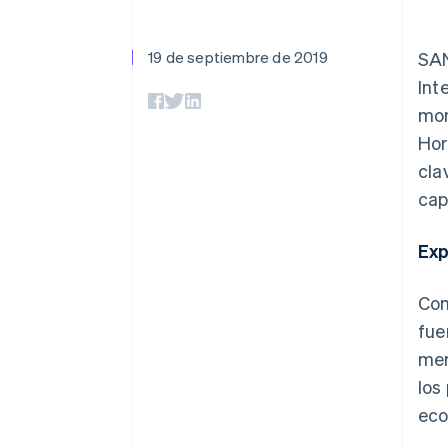
Authorization Boost
Data Pipeline
Optimizaciones de aceptación
Sincronización de d
Link
Proceso de compra acelerado
19 de septiembre de 2019
SAN
Financial Connections
Int
Datos de ctas. financieras
vinculadas
mon
Hor
cla
cap
Exp
Com
fue
mer
los
eco