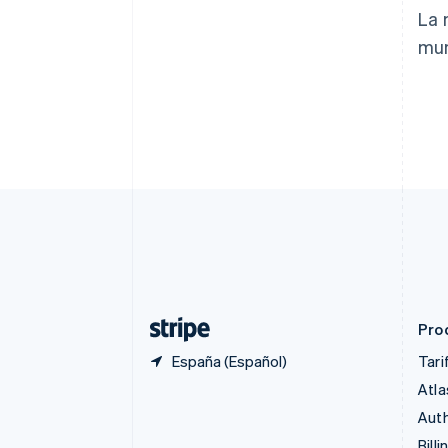
Brasil
La 
Português
English
mun
Bulgaria
English
Canadá
English
Français
China continental
简体中文
English
Chipre
English
Croacia
English
Italiano
Dinamarca
English
Emiratos Árabes Unidos
English
Pro
España (Español)
Tari
Atla
Auth
Billi