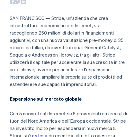
utente
Automazione
Gestione del denaro
Gestire gli
flessibile
Metodi di
della contabilità
Roadmap del prodotto
Piattaforme
abbonamenti
pagamento
Stripe Sigma
Conferenza annuale
SaaS
Offrire addebiti in base
Australia
SAN FRANCISCO — Stripe, un'azienda che crea
Accesso a
Report
Sessions
all'utilizzo
oltre 125
personalizzati
English
infrastrutture economiche per Internet, sta
Lavora con noi
Emettere carte
Terminal
Austria
Data Pipeline
Sala stampa
garantite da stablecoin
raccogliendo 250 milioni di dollari in finanziamenti
Pagamenti di
Sincronizzazione
Stripe Press
Deutsch
English
aggiuntivi, con una nuova valutazione pre-money di 35
Per settore
persona
dei dati
Belgio
Esegui il provisioning e
Authorization
miliardi di dollari, da investitori quali General Catalyst,
gestisci i servizi con gli
Nederlands
Français
Deutsch
English
Boost
Aziende di IA
agenti
Brasile
Sequoia e Andreessen Horowitz, tra gli altri. Stripe
Accettazione
Creator economy
Recapiti
Português
English
utilizzerà il capitale per accelerare la sua crescita in tre
ottimizzata
Gaming
Bulgaria
aree chiave, ovvero per accelerare l'espansione
Link
Ospitalità, viaggi e
Contattaci
English
Pagamento
tempo libero
internazionale, ampliare la propria suite di prodotti ed
Diventa nostro partner
Canada
Risorse
Assicurazione
accelerato
estendere le sue capacità imprenditoriali.
English
Français
Media e
Financial
Cina continentale
intrattenimento
Integrazioni app
Connections
Organizzazioni non
Esempi di codice
Conti finanziari
简体中文
English
Espansione sul mercato globale
profit
Blog per sviluppatori
Cipro
collegati
Servizi professionali
Stato dell'API
English
Con 5 nuovi utenti Internet su 6 provenienti da aree al di
Pubblica
Croazia
amministrazione
fuori del Nord America e dell'Europa occidentale, Stripe
English
Italiano
Commercio al dettaglio
Danimarca
ha investito molto per espandersi in nuovi mercati.
Altro
English
Stripe si è
Product roadmap
estesa
di recente in altri otto paesi e si