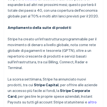
Emirati Arabi Uniti
Scopri cosa ti aspetta
espanderà ad altri nei prossimi mesi; questo porterà il
English
totale dei paesi a 40, con una copertura dell'economia
Radar
Estonia
Ecosistema
Prevenzione delle frodi
globale pari al 70% e molti altri lanci previsti per il 2020.
English
Partner
Atlas
Finlandia
Stripe App Marketplace
Costituzione di start-up
Ampliamento della suite di prodotti
English
Svenska
Francia
Climate
Rimozione del carbonio
Français
English
Stripe ha creato un'infrastruttura programmabile per il
Germania
movimento di denaro a livello globale, nota come rete
Identity
Deutsch
English
Verifica online dell'identità
globale di pagamenti e tesoreria (GPTN), oltre a un
Giappone
repertorio crescente di prodotti e servizi basati
日本語
English
Gibilterra
sull'infrastruttura, tra cui Billing, Connect, Radar e
English
Terminal.
Grecia
English
Stripe Sessions 2026
La scorsa settimana, Stripe ha annunciato nuovi
India
Scopri come Stripe sta costruendo l'infrastruttura economi
prodotti, tra cui
Stripe Capital
, per offrire alle aziende
English
Guarda ora
Irlanda
un accesso più facile ai fondi, la
Stripe Corporate
English
Card
, per gestire le proprie spese aziendali, Instant
Italia
Payouts su tutti gli account Stripe statunitensi e
altro
Italiano
English