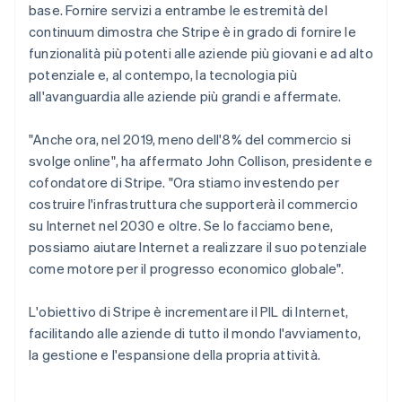
Portogallo
base. Fornire servizi a entrambe le estremità del
Português
English
continuum dimostra che Stripe è in grado di fornire le
RAS di Hong Kong, Cina
funzionalità più potenti alle aziende più giovani e ad alto
English
简体中文
potenziale e, al contempo, la tecnologia più
Regno Unito
all'avanguardia alle aziende più grandi e affermate.
English
Repubblica Ceca
English
"Anche ora, nel 2019, meno dell'8% del commercio si
Romania
svolge online"
, ha affermato John Collison, presidente e
English
cofondatore di Stripe.
"Ora stiamo investendo per
Singapore
costruire l'infrastruttura che supporterà il commercio
English
简体中文
su Internet nel 2030 e oltre. Se lo facciamo bene,
Slovacchia
possiamo aiutare Internet a realizzare il suo potenziale
English
Slovenia
come motore per il progresso economico globale"
.
English
Italiano
Spagna
L'obiettivo di Stripe è incrementare il PIL di Internet,
Español
English
facilitando alle aziende di tutto il mondo l'avviamento,
Stati Uniti
la gestione e l'espansione della propria attività.
English
Español
简体中文
Svezia
Svenska
English