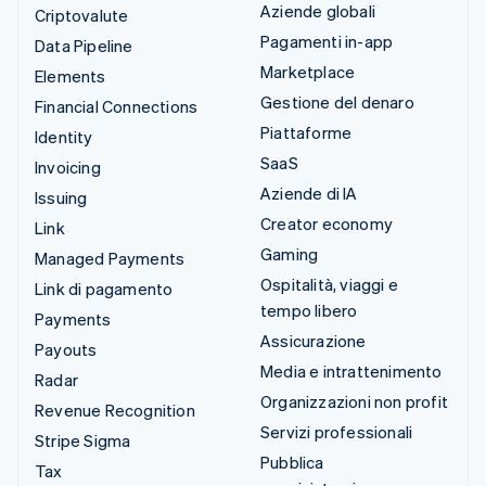
Aziende globali
Criptovalute
Pagamenti in-app
Data Pipeline
Marketplace
Elements
Gestione del denaro
Financial Connections
Piattaforme
Identity
SaaS
Invoicing
Aziende di IA
Issuing
Creator economy
Link
Gaming
Managed Payments
Ospitalità, viaggi e
Link di pagamento
tempo libero
Payments
Assicurazione
Payouts
Media e intrattenimento
Radar
Organizzazioni non profit
Revenue Recognition
Servizi professionali
Stripe Sigma
Pubblica
Tax