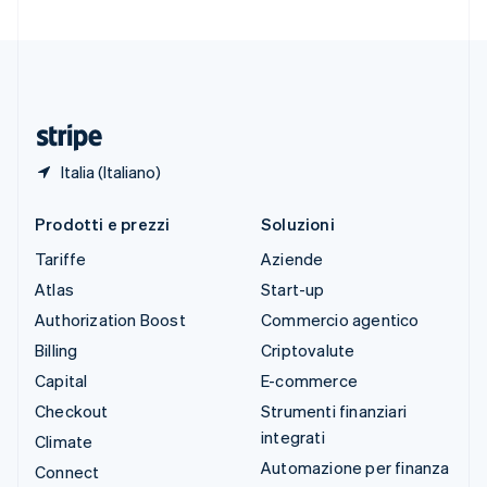
Svizzera
Deutsch
Français
Italiano
English
Thailandia
ไทย
English
Ungheria
English
Italia (Italiano)
Prodotti e prezzi
Soluzioni
Tariffe
Aziende
Atlas
Start-up
Authorization Boost
Commercio agentico
Billing
Criptovalute
Capital
E-commerce
Checkout
Strumenti finanziari
integrati
Climate
Automazione per finanza
Connect