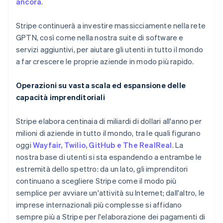
ancora
.
Lettonia
English
Liechtenstein
Stripe continuerà a investire massicciamente nella rete
Deutsch
English
GPTN, così come nella nostra suite di software e
Lituania
servizi aggiuntivi, per aiutare gli utenti in tutto il mondo
English
a far crescere le proprie aziende in modo più rapido.
Lussemburgo
Français
Deutsch
English
Operazioni su vasta scala ed espansione delle
Malaysia
capacità imprenditoriali
English
简体中文
Malta
English
Stripe elabora centinaia di miliardi di dollari all'anno per
Messico
milioni di aziende in tutto il mondo, tra le quali figurano
Español
English
oggi
Wayfair, Twilio, GitHub e The RealReal
. La
Norvegia
nostra base di utenti si sta espandendo a entrambe le
English
Nuova Zelanda
estremità dello spettro: da un lato, gli imprenditori
English
continuano a scegliere Stripe come il modo più
Paesi Bassi
semplice per avviare un'attività su Internet; dall'altro, le
Nederlands
English
imprese internazionali più complesse si affidano
Polonia
sempre più a Stripe per l'elaborazione dei pagamenti di
English