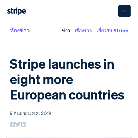
ห้องข่าว
ข่าว
เรื่องราว
เกี่ยวกับ Stripe
ตามขั้น
เอกสารประกอบ
เรียนรู้
การชำระเงิน
รายรับ
การ
แพลตฟอ
จัดการ
และ
องค์กร
Stripe Docs
บล็อก
เงิน
มาร์เก็ต
Payments
Billing
ธุรกิจสตาร์ทอัพ
ข้อมูลอ้างอิงเกี่ยวกับ API
เรื่องราวจากลูกค้า
การชำระเงิน
รายรับตาม
เพลส
กรีซ
ไลบรารีและ SDK
คู่มือ
Stripe launches in
ออนไลน์
แบบแผนล่วง
Stripe Apps
Global
English
Payment links
หน้า
Metronome
Payouts
เขตบริหารพิเศษฮ่องกง ประเทศจีน
Conne
การชำร
eight more
English
简体中文
ตามกรณีใช้งาน
การชำระเงิน
การเรียกเก็บ
เบิกจ่าย
เงินสำห
แคนาดา
การสนับสนุน
แบบไม่ต้อง
เงินตามการ
ให้กับ
แพลตฟอ
คู่มือ
English
Français
การค้าแบบใช้เอเจนต์
เขียนโค้ด
Checkout
ใช้งาน
การชำระเงิน
European countries
บุคคลที่
โครเอเชีย
อีคอมเมิร์ซ
รับการสนับสนุน
UI การชำระ
ตามรอบบิล
สาม
บริการทางการเงินที่ผสาน
รับการชำระเงินออนไลน์
แพ็กเกจการสนับสนุนที่ได้
English
Italiano
การจัดการ
เงินสำเร็จรูป
รวมในตัว
ติดตั้งใช้งานการชำระเงิน
รับการจัดการ
จีนแผ่นดินใหญ่
การชำระเงิน
Elements
การทำงานอัตโนมัติด้าน
สำเร็จรูป
บริการเฉพาะทาง
简体中文
English
องค์ประกอบ UI
ตามรอบบิล
Invoicing
9 กันยายน ส.ศ. 2019
การเงิน
สร้างแพลตฟอร์มหรือ
ไซปรัส
ครั้งเดียวหรือ
ที่ยืดหยุ่น
ธุรกิจทั่วโลก
มาร์เก็ตเพลส
ตามแบบแผน
วิธีการชำระ
English
การชำระเงินในแอป
จัดการการชำระเงินตาม
เงิน
ล่วงหน้า
Tax
ญี่ปุ่น
มาร์เก็ตเพลส
รอบบิล
เข้าถึงได้
คิดภาษีการ
บริษัท
日本語
English
การจัดการเงิน
เสนอการเรียกเก็บเงินตาม