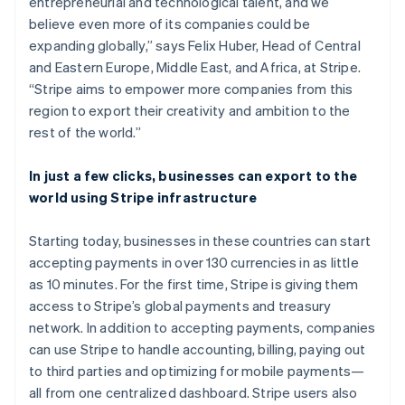
entrepreneurial and technological talent, and we
พาร์ทเนอร์
ฟินแลนด์
การก่อตั้งบริษัทสตาร์ทอัพ
Stripe App Marketplace
believe even more of its companies could be
English
Svenska
Climate
มอลตา
expanding globally,” says Felix Huber, Head of Central
การขจัดคาร์บอน
English
and Eastern Europe, Middle East, and Africa, at Stripe.
มาเลเซีย
“Stripe aims to empower more companies from this
English
简体中文
region to export their creativity and ambition to the
เม็กซิโก
rest of the world.”
Español
English
ยิบรอลตาร์
Stripe Sessions 2026
English
In just a few clicks, businesses can export to the
ดูว่า Stripe กำลังสร้างโครงสร้างพื้นฐานระบบเศรษฐกิจสำหรับ
เยอรมนี
world using Stripe infrastructure
AI อย่างไร
Deutsch
English
รับชมเลย
โรมาเนีย
Starting today, businesses in these countries can start
English
accepting payments in over 130 currencies in as little
ลักเซมเบิร์ก
as 10 minutes. For the first time, Stripe is giving them
Français
Deutsch
English
ลัตเวีย
access to Stripe’s global payments and treasury
English
network. In addition to accepting payments, companies
ลิกเตนสไตน์
can use Stripe to handle accounting, billing, paying out
Deutsch
English
to third parties and optimizing for mobile payments—
ลิทัวเนีย
all from one centralized dashboard. Stripe users also
English