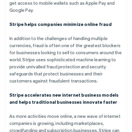
สเปน
get access to mobile wallets such as Apple Pay and
Español
English
Google Pay.
สโลวาเกีย
English
Stripe helps companies minimize online fraud
สโลวีเนีย
English
Italiano
สวิตเซอร์แลนด์
In addition to the challenges of handling multiple
Deutsch
Français
Italiano
English
currencies, fraud is often one of the greatest blockers
สวีเดน
for businesses looking to sell to consumers around the
Svenska
English
world. Stripe uses sophisticated machine learning to
สหรัฐอเมริกา
provide unrivalled fraud protection and security
English
Español
简体中文
สหรัฐอาหรับเอมิเรตส์
safeguards that protect businesses and their
English
customers against fraudulent transactions.
สหราชอาณาจักร
English
Stripe accelerates new internet business models
สาธารณรัฐเช็ก
and helps traditional businesses innovate faster
English
สิงคโปร์
As more activities move online, a new wave of internet
English
简体中文
ออสเตรเลีย
companies is growing, including marketplaces,
English
crowdfunding and subscription businesses. Stripe can