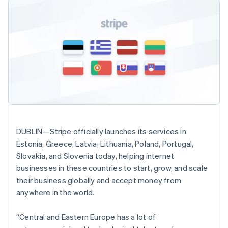
มากกว่า 125
ขายและ VAT
เดนมาร์ก
แพลตฟอร์ม
การใช้งาน
รายการ
Authorization
อัตโนมัติ
Revenue
แผนงานผลิตภัณฑ์
English
SaaS
ออกบัตรที่มีสเตเบิลคอยน์
Boost
Recognition
การประชุมประจำปีแบบ
ไทย
รองรับอยู่
ยกระดับการ
เซสชัน
จัดเตรียมและจัดการ
ไทย
English
ระบบ
ยอมรับการ
ตำแหน่งงาน
บริการด้วยเอเจนต์
นอร์เวย์
อัตโนมัติ
ชำระเงิน
Link
ห้องข่าว
English
ตามอุตสาหกรรม
การชำระเงินที่
สำหรับการ
Stripe
Stripe Press
นิวซีแลนด์
Sigma
รวดเร็วขึ้น
ทำบัญชี
English
รายงานที่
บริษัท AI
แหล่งข้อมูล
เนเธอร์แลนด์
ออกแบบเอง
แวดวงครีเอเตอร์
Data
Nederlands
English
เกม
การติดต่อ
Pipeline
การบริการ การเดินทาง
การเชื่อมต่อการทำงาน
บราซิล
การซิงค์
และสันทนาการ
แอป
ติดต่อฝ่ายขาย
Português
English
ข้อมูล
ประกันภัย
ตัวอย่างโค้ด
สมัครเป็นพาร์ทเนอร์
บัลแกเรีย
DUBLIN—Stripe officially launches its services in
สื่อและความบันเทิง
บล็อกของนักพัฒนา
English
Estonia, Greece, Latvia, Lithuania, Poland, Portugal,
องค์กรไม่แสวงผลกำไร
สถานะ API
เบลเยียม
บริการเฉพาะทาง
Slovakia, and Slovenia today, helping internet
ภาครัฐ
Nederlands
Français
Deutsch
English
เพิ่มเติม
businesses in these countries to start, grow, and scale
ธุรกิจค้าปลีก
โปรตุเกส
Product roadmap
their business globally and accept money from
Português
English
ดูสิ่งที่กำลังจะมาถึง
โปแลนด์
anywhere in the world.
Radar
English
ระบบนิเวศ
การป้องกันการฉ้อโกง
ฝรั่งเศส
“Central and Eastern Europe has a lot of
Français
English
Atlas