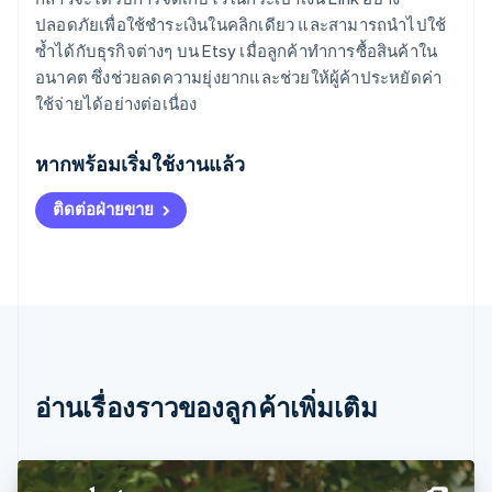
ปลอดภัยเพื่อใช้ชำระเงินในคลิกเดียว และสามารถนำไปใช้
ซ้ำได้กับธุรกิจต่างๆ บน Etsy เมื่อลูกค้าทำการซื้อสินค้าใน
อนาคต ซึ่งช่วยลดความยุ่งยากและช่วยให้ผู้ค้าประหยัดค่า
ใช้จ่ายได้อย่างต่อเนื่อง
กรีซ
English
หากพร้อมเริ่มใช้งานแล้ว
เขตบริหารพิเศษฮ่องกง ประเทศจีน
English
简体中文
ติดต่อฝ่ายขาย
แคนาดา
English
Français
โครเอเชีย
English
Italiano
จีนแผ่นดินใหญ่
简体中文
English
ไซปรัส
English
ญี่ปุ่น
อ่านเรื่องราวของลูกค้าเพิ่มเติม
日本語
English
เดนมาร์ก
English
ไทย