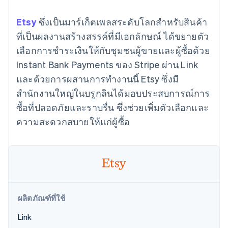
มากกว่า 125
ขายและ VAT
แพลตฟอร์ม
การใช้งาน
รายการ
Authorization
อัตโนมัติ
Revenue
แผนงานผลิตภัณฑ์
SaaS
ออกบัตรที่มีสเตเบิลคอยน์
Etsy
ซึ่งเป็นมาร์เก็ตเพลสระดับโลกสำหรับสินค้า
Boost
Recognition
การประชุมประจำปีแบบ
รองรับอยู่
ยกระดับการ
เซสชัน
ที่เป็นผลงานสร้างสรรค์ที่มีเอกลักษณ์ ได้ขยายตัว
จัดเตรียมและจัดการ
ระบบ
ยอมรับการ
ตำแหน่งงาน
บริการด้วยเอเจนต์
เลือกการชำระเงินให้กับชุมชนผู้ขายและผู้ซื้อด้วย
อัตโนมัติ
ชำระเงิน
Link
ห้องข่าว
ตามอุตสาหกรรม
การชำระเงินที่
สำหรับการ
Stripe
Stripe Press
Instant Bank Payments ของ Stripe ผ่าน Link
Sigma
รวดเร็วขึ้น
ทำบัญชี
รายงานที่
และด้วยการผสานการทำงานนี้ Etsy ซึ่งมี
บริษัท AI
แหล่งข้อมูล
ออกแบบเอง
แวดวงครีเอเตอร์
สำนักงานใหญ่ในบรูกลินได้มอบประสบการณ์การ
Data
เกม
การติดต่อ
Pipeline
ซื้อที่ปลอดภัยและราบรื่น ซึ่งช่วยเพิ่มตัวเลือกและ
การบริการ การเดินทาง
การเชื่อมต่อการทำงาน
การซิงค์
และสันทนาการ
แอป
ติดต่อฝ่ายขาย
ความสะดวกสบายให้แก่ผู้ซื้อ
ข้อมูล
ประกันภัย
ตัวอย่างโค้ด
สมัครเป็นพาร์ทเนอร์
สื่อและความบันเทิง
บล็อกของนักพัฒนา
องค์กรไม่แสวงผลกำไร
สถานะ API
บริการเฉพาะทาง
ภาครัฐ
เพิ่มเติม
ธุรกิจค้าปลีก
Product roadmap
ดูสิ่งที่กำลังจะมาถึง
ผลิตภัณฑ์ที่ใช้
Radar
ระบบนิเวศ
การป้องกันการฉ้อโกง
Link
Atlas