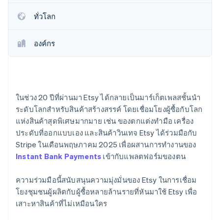
พาร์ทเนอร์
การก่อตั้งบริษัทสตาร์ทอัพ
Stripe App Marketplace
ทั่วโลก
Climate
การขจัดคาร์บอน
องค์กร
Stripe Sessions 2026
ในช่วง 20 ปีที่ผ่านมา Etsy ได้กลายเป็นมาร์เก็ตเพลสชั้นนำ
ดูว่า Stripe กำลังสร้างโครงสร้างพื้นฐานระบบเศรษฐกิจสำหรับ
AI อย่างไร
ระดับโลกสำหรับสินค้าสร้างสรรค์ โดยเชื่อมโยงผู้ซื้อกับโลก
รับชมเลย
แห่งสินค้าสุดพิเศษมากมาย เช่น ของตกแต่งทำมือ เครื่อง
ประดับที่ออกแบบเอง และสินค้าวินเทจ Etsy ได้ร่วมมือกับ
Stripe ในเดือนพฤษภาคม 2025 เพื่อผสานการทำงานของ
Instant Bank Payments
เข้ากับแพลตฟอร์มของตน
ความร่วมมือนี้สนับสนุนความมุ่งมั่นของ Etsy ในการเชื่อม
โยงชุมชนผู้ผลิตกับผู้ซื้อหลายล้านรายที่หันมาใช้ Etsy เพื่อ
เสาะหาสินค้าที่ไม่เหมือนใคร