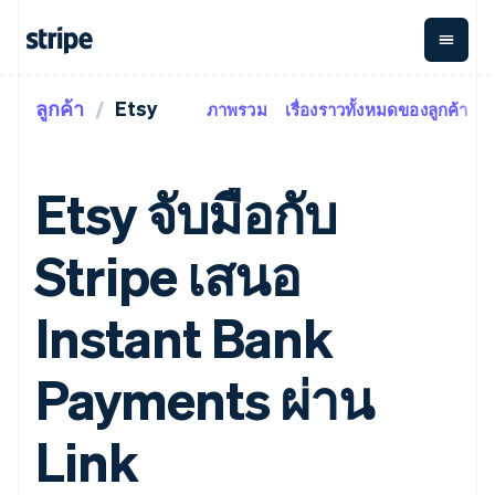
ลูกค้า
Etsy
ภาพรวม
เรื่องราวทั้งหมดของลูกค้า
ตามขั้น
เอกสารประกอบ
เรียนรู้
การชำระเงิน
รายรับ
การ
แพลตฟอ
จัดการ
และ
องค์กร
Stripe Docs
บล็อก
เงิน
มาร์เก็ต
Payments
Billing
ธุรกิจสตาร์ทอัพ
ข้อมูลอ้างอิงเกี่ยวกับ API
เรื่องราวจากลูกค้า
Etsy จับมือกับ
การชำระเงิน
รายรับตาม
เพลส
ไลบรารีและ SDK
คู่มือ
ออนไลน์
แบบแผนล่วง
Stripe Apps
Global
Payment links
หน้า
Metronome
Payouts
Conne
Stripe เสนอ
การชำร
ตามกรณีใช้งาน
การชำระเงิน
การเรียกเก็บ
เบิกจ่าย
เงินสำห
การสนับสนุน
แบบไม่ต้อง
เงินตามการ
ให้กับ
แพลตฟอ
คู่มือ
การค้าแบบใช้เอเจนต์
Instant Bank
เขียนโค้ด
Checkout
ใช้งาน
การชำระเงิน
บุคคลที่
อีคอมเมิร์ซ
รับการสนับสนุน
UI การชำระ
ตามรอบบิล
สาม
บริการทางการเงินที่ผสาน
รับการชำระเงินออนไลน์
แพ็กเกจการสนับสนุนที่ได้
การจัดการ
เงินสำเร็จรูป
รวมในตัว
ติดตั้งใช้งานการชำระเงิน
รับการจัดการ
Payments ผ่าน
การชำระเงิน
Elements
การทำงานอัตโนมัติด้าน
สำเร็จรูป
บริการเฉพาะทาง
องค์ประกอบ UI
ตามรอบบิล
Invoicing
การเงิน
สร้างแพลตฟอร์มหรือ
ครั้งเดียวหรือ
ที่ยืดหยุ่น
ธุรกิจทั่วโลก
มาร์เก็ตเพลส
Link
ตามแบบแผน
วิธีการชำระ
การชำระเงินในแอป
จัดการการชำระเงินตาม
เงิน
ล่วงหน้า
Tax
มาร์เก็ตเพลส
รอบบิล
เข้าถึงได้
คิดภาษีการ
บริษัท
การจัดการเงิน
เสนอการเรียกเก็บเงินตาม