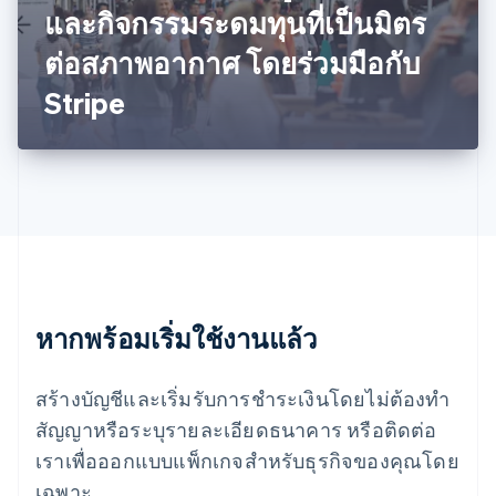
English
และกิจกรรมระดมทุนที่เป็นมิตร
มาเลเซีย
English
简体中文
ต่อสภาพอากาศ โดยร่วมมือกับ
เม็กซิโก
Stripe
Español
English
ยิบรอลตาร์
English
เยอรมนี
Deutsch
English
โรมาเนีย
English
ลักเซมเบิร์ก
Français
Deutsch
English
ลัตเวีย
English
หากพร้อมเริ่มใช้งานแล้ว
ลิกเตนสไตน์
Deutsch
English
ลิทัวเนีย
สร้างบัญชีและเริ่มรับการชำระเงินโดยไม่ต้องทำ
English
สัญญาหรือระบุรายละเอียดธนาคาร หรือติดต่อ
สเปน
เราเพื่อออกแบบแพ็กเกจสำหรับธุรกิจของคุณโดย
Español
English
สโลวาเกีย
เฉพาะ