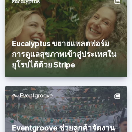
ไทย
English
นอร์เวย์
English
นิวซีแลนด์
English
เนเธอร์แลนด์
Nederlands
English
Eucalyptus ขยายแพลตฟอร์ม
บราซิล
Português
English
การดูแลสุขภาพเข้าสู่ประเทศใน
บัลแกเรีย
ยุโรปได้ด้วย Stripe
English
เบลเยียม
Nederlands
Français
Deutsch
English
โปรตุเกส
Português
English
โปแลนด์
English
ฝรั่งเศส
Français
English
ฟินแลนด์
English
Svenska
Eventgroove ช่วยลูกค้าจัดงาน
มอลตา