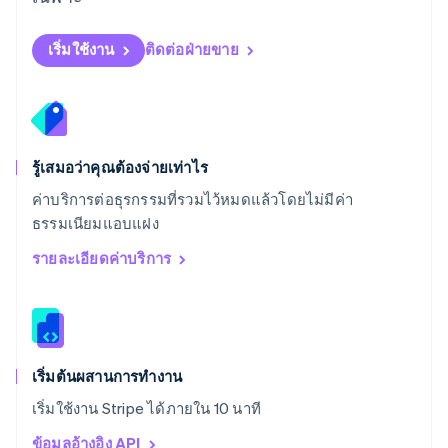
English
สโลวีเนีย
English
Italiano
เริ่มใช้งาน
ติดต่อฝ่ายขาย
สวิตเซอร์แลนด์
Deutsch
Français
Italiano
English
สวีเดน
Svenska
English
สหรัฐอเมริกา
English
Español
简体中文
รู้เสมอว่าคุณต้องจ่ายเท่าไร
สหรัฐอาหรับเอมิเรตส์
ค่าบริการต่อธุรกรรมที่รวมไว้หมดแล้วโดยไม่มีค่า
English
ธรรมเนียมแอบแฝง
สหราชอาณาจักร
English
รายละเอียดค่าบริการ
สาธารณรัฐเช็ก
English
สิงคโปร์
English
简体中文
ออสเตรเลีย
English
เริ่มต้นผสานการทำงาน
ออสเตรีย
เริ่มใช้งาน Stripe ได้ภายใน 10 นาที
Deutsch
English
อิตาลี
ข้อมูลอ้างอิง API