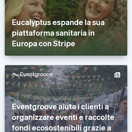
Emirati Arabi Uniti
English
Estonia
Eucalyptus espande la sua
English
piattaforma sanitaria in
Finlandia
English
Svenska
Europa con Stripe
Francia
Français
English
Germania
Deutsch
English
Giappone
日本語
English
Gibilterra
English
Grecia
English
India
Eventgroove aiuta i clienti a
English
Irlanda
organizzare eventi e raccolte
English
fondi ecosostenibili grazie a
Italia
Italiano
English