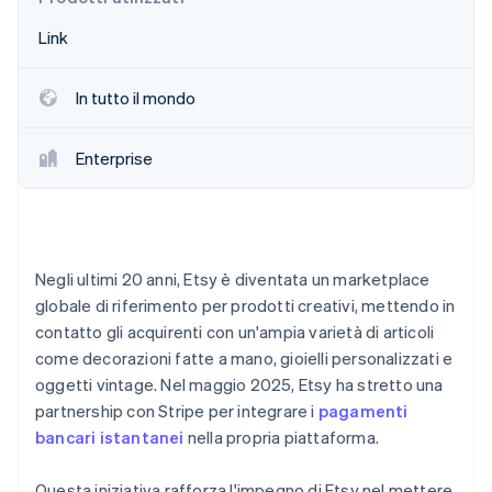
Scopri cosa ti aspetta
Link
Radar
Ecosistema
Prevenzione delle frodi
In tutto il mondo
Partner
Atlas
Stripe App Marketplace
Costituzione di start-up
Climate
Enterprise
Rimozione del carbonio
Identity
Verifica online dell'identità
Negli ultimi 20 anni, Etsy è diventata un marketplace
globale di riferimento per prodotti creativi, mettendo in
contatto gli acquirenti con un'ampia varietà di articoli
Stripe Sessions 2026
come decorazioni fatte a mano, gioielli personalizzati e
Scopri come Stripe sta costruendo l'infrastruttura economi
oggetti vintage. Nel maggio 2025, Etsy ha stretto una
Guarda ora
partnership con Stripe per integrare i
pagamenti
bancari istantanei
nella propria piattaforma.
Questa iniziativa rafforza l'impegno di Etsy nel mettere