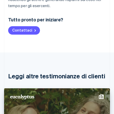
tempo per gli esercenti.
Australia
Tutto pronto per iniziare?
English
Austria
Contattaci
Deutsch
English
Belgio
Nederlands
Français
Deutsch
English
Brasile
Português
English
Bulgaria
English
Canada
English
Français
Leggi altre testimonianze di clienti
Cina continentale
简体中文
English
Cipro
English
Croazia
English
Italiano
Danimarca
English