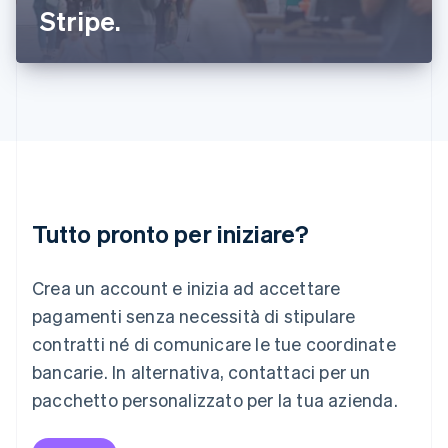
Stripe.
Lettonia
English
Liechtenstein
Deutsch
English
Lituania
English
Lussemburgo
Français
Deutsch
English
Malaysia
English
简体中文
Tutto pronto per iniziare?
Malta
English
Messico
Crea un account e inizia ad accettare
Español
English
Norvegia
pagamenti senza necessità di stipulare
English
contratti né di comunicare le tue coordinate
Nuova Zelanda
bancarie. In alternativa, contattaci per un
English
Paesi Bassi
pacchetto personalizzato per la tua azienda.
Nederlands
English
Polonia
English