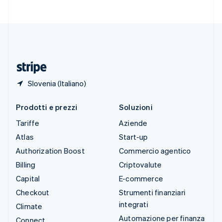
Svizzera
Deutsch
Français
Italiano
English
Thailandia
ไทย
English
Ungheria
English
Slovenia (Italiano)
Prodotti e prezzi
Soluzioni
Tariffe
Aziende
Atlas
Start-up
Authorization Boost
Commercio agentico
Billing
Criptovalute
Capital
E-commerce
Checkout
Strumenti finanziari
integrati
Climate
Automazione per finanza
Connect