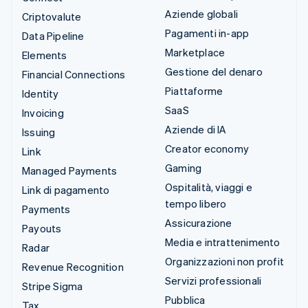
Aziende globali
Criptovalute
Pagamenti in-app
Data Pipeline
Marketplace
Elements
Gestione del denaro
Financial Connections
Piattaforme
Identity
SaaS
Invoicing
Aziende di IA
Issuing
Creator economy
Link
Gaming
Managed Payments
Ospitalità, viaggi e
Link di pagamento
tempo libero
Payments
Assicurazione
Payouts
Media e intrattenimento
Radar
Organizzazioni non profit
Revenue Recognition
Servizi professionali
Stripe Sigma
Pubblica
Tax