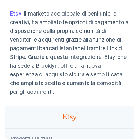
utente
Automazione
Gestione del denaro
Gestire gli
flessibile
Metodi di
della contabilità
Roadmap del prodotto
Piattaforme
abbonamenti
Etsy
, il marketplace globale di beni unici e
pagamento
Stripe Sigma
Conferenza annuale
SaaS
Offrire addebiti in base
Accesso a
Report
Sessions
creativi, ha ampliato le opzioni di pagamento a
all'utilizzo
oltre 125
personalizzati
Lavora con noi
Emettere carte
disposizione della propria comunità di
Terminal
Data Pipeline
Sala stampa
garantite da stablecoin
Pagamenti di
Sincronizzazione
Stripe Press
venditori e acquirenti grazie alla funzione di
Per settore
persona
dei dati
Esegui il provisioning e
pagamenti bancari istantanei tramite Link di
Authorization
gestisci i servizi con gli
Boost
Aziende di IA
agenti
Stripe. Grazie a questa integrazione, Etsy, che
Accettazione
Creator economy
Recapiti
ha sede a Brooklyn, offre una nuova
ottimizzata
Gaming
Link
Ospitalità, viaggi e
Contattaci
esperienza di acquisto sicura e semplificata
Pagamento
tempo libero
Diventa nostro partner
Risorse
Assicurazione
che amplia la scelta e aumenta la comodità
accelerato
Media e
Financial
per gli acquirenti.
intrattenimento
Integrazioni app
Connections
Organizzazioni non
Esempi di codice
Conti finanziari
profit
Blog per sviluppatori
collegati
Servizi professionali
Stato dell'API
Pubblica
amministrazione
Commercio al dettaglio
Altro
Product roadmap
Prodotti utilizzati