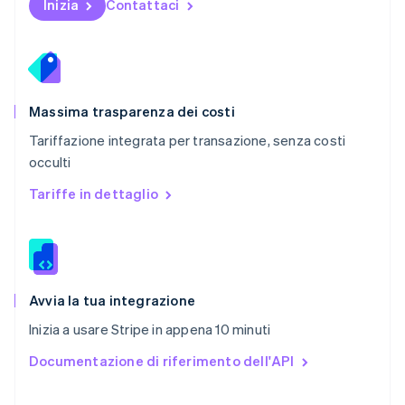
Inizia
Contattaci
Portogallo
Português
English
RAS di Hong Kong, Cina
English
简体中文
Regno Unito
English
Massima trasparenza dei costi
Repubblica Ceca
Tariffazione integrata per transazione, senza costi
English
occulti
Romania
English
Tariffe in dettaglio
Singapore
English
简体中文
Slovacchia
English
Slovenia
English
Italiano
Avvia la tua integrazione
Spagna
Inizia a usare Stripe in appena 10 minuti
Español
English
Stati Uniti
Documentazione di riferimento dell'API
English
Español
简体中文
Svezia
Svenska
English