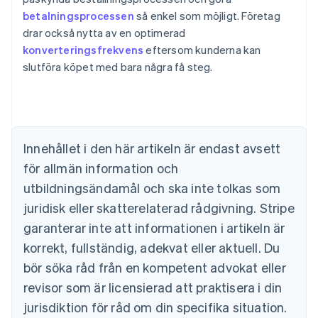
betalningsprocessen
så enkel som möjligt. Företag
drar också nytta av en optimerad
konverteringsfrekvens
eftersom kunderna kan
Australien
slutföra köpet med bara några få steg.
English
Belgien
Nederlands
Français
Deutsch
English
Brasilien
Português
English
Bulgarien
Innehållet i den här artikeln är endast avsett
English
för allmän information och
Cypern
English
utbildningsändamål och ska inte tolkas som
Danmark
juridisk eller skatterelaterad rådgivning. Stripe
English
Estland
garanterar inte att informationen i artikeln är
English
korrekt, fullständig, adekvat eller aktuell. Du
Fastlandskina
bör söka råd från en kompetent advokat eller
简体中文
English
Finland
revisor som är licensierad att praktisera i din
English
Svenska
jurisdiktion för råd om din specifika situation.
Frankrike