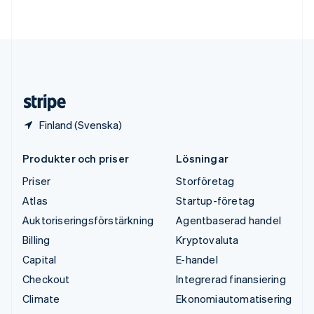
Deutsch
English
Ungern
English
USA
English
Español
简体中文
Österrike
Deutsch
English
Finland (Svenska)
Produkter och priser
Lösningar
Priser
Storföretag
Atlas
Startup-företag
Auktoriseringsförstärkning
Agentbaserad handel
Billing
Kryptovaluta
Capital
E-handel
Checkout
Integrerad finansiering
Climate
Ekonomiautomatisering