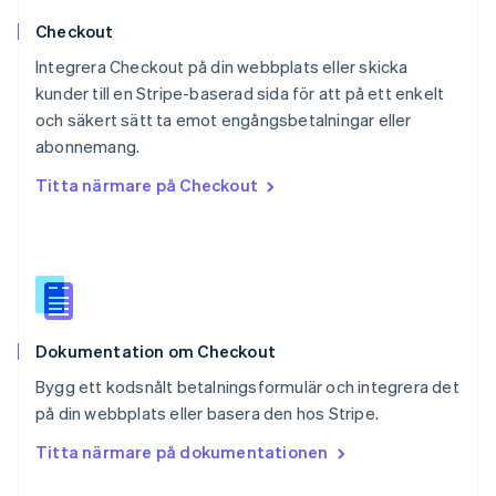
Português
English
Checkout
Rumänien
English
Integrera Checkout på din webbplats eller skicka
Schweiz
kunder till en Stripe-baserad sida för att på ett enkelt
Deutsch
Français
Italiano
English
och säkert sätt ta emot engångsbetalningar eller
Singapore
English
简体中文
abonnemang.
Slovakien
Titta närmare på Checkout
English
Slovenien
English
Italiano
Spanien
Español
English
Storbritannien
English
Dokumentation om Checkout
Sverige
Svenska
English
Bygg ett kodsnålt betalningsformulär och integrera det
Thailand
på din webbplats eller basera den hos Stripe.
ไทย
English
Tjeckien
Titta närmare på dokumentationen
English
Tyskland