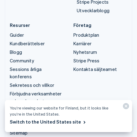
Stripe Projects
Utvecklarblogg
Resurser
Företag
Guider
Produktplan
Kundberättelser
Karriärer
Blogg
Nyhetsrum
Community
Stripe Press
Sessions årliga
Kontakta säljteamet
konferens
Sekretess och villkor
Förbjudna verksamheter
och verksamheter som
är föremål för
You’re viewing our website for Finland, but it looks like
you’re in the United States.
restriktioner
Switch to the United States site
Licenser
Sitemap