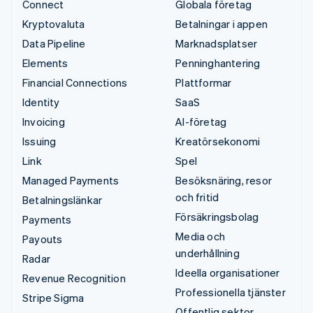
Connect
Globala företag
Kryptovaluta
Betalningar i appen
Data Pipeline
Marknadsplatser
Elements
Penninghantering
Financial Connections
Plattformar
Identity
SaaS
Invoicing
AI-företag
Issuing
Kreatörsekonomi
Link
Spel
Managed Payments
Besöksnäring, resor
och fritid
Betalningslänkar
Försäkringsbolag
Payments
Media och
Payouts
underhållning
Radar
Ideella organisationer
Revenue Recognition
Professionella tjänster
Stripe Sigma
Offentlig sektor