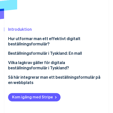
Identitetsverifiering online
Partner
Stripe App Marketplace
Introduktion
Stripe Sessions 2026
Se hur Stripe bygger den ekonomiska inf
Hur utformar man ett effektivt digitalt
Titta nu
beställningsformulär?
Användarvänlighet
Beställningsformulär i Tyskland: En mall
Dataekonomi
Kunduppgifter
Vilka lagkrav gäller för digitala
beställningsformulär i Tyskland?
Design och layout
Produkter eller tjänster
Omfattande information
Så här integrerar man ett beställningsformulär på
Minskning av fel
Leverans- och leveransinformation
en webbplats
Säkra betalningar
Säkerhet
Betalningsinformation
Rättsligt meddelande
Kom igång med Stripe
Bekräftelse
Inmatningsfält för kommentarer
Tillgänglighet
Kontinuerlig utveckling
Slutförd beställning