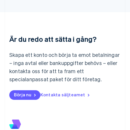
English
Liechtenstein
Deutsch
English
Litauen
English
Luxemburg
Är du redo att sätta i gång?
Français
Deutsch
English
Malaysia
English
简体中文
Skapa ett konto och börja ta emot betalningar
Malta
– inga avtal eller bankuppgifter behövs – eller
English
Mexiko
kontakta oss för att ta fram ett
Español
English
specialanpassat paket för ditt företag.
Nederländerna
Nederlands
English
Norge
Börja nu
Kontakta säljteamet
English
Nya Zeeland
English
Polen
English
Portugal