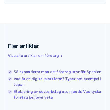
Français
English
Förenade Arabemiraten
English
Gibraltar
English
Grekland
English
Hongkong SAR, Kina
English
简体中文
Fler artiklar
Indien
English
Visa alla artiklar om företag
Irland
English
Italien
Så expanderar man ett företag utanför Spanien
Italiano
English
Japan
Vad är en digital plattform? Typer och exempel i
日本語
English
Japan
Kanada
Etablering av dotterbolag utomlands: Vad tyska
English
Français
företag behöver veta
Kroatien
English
Italiano
Lettland