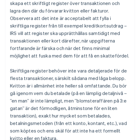
skapa ett skriftligt register över transaktionen och
lagra den där du förvarar kvitton eller fakturor.
Observera att det inte är acceptabelt att fylla i
skriftliga register från till exempel kreditkortsutdrag –
IRS vill att register ska upprätthållas samtidigt med
transaktionen eller kort därefter, när uppgifterna
fortfarande är färska och när det finns minimal
möjlighet att fuska med dem för att få en skattefördel.
Skriftliga register behöver inte vara detaljerade för de
flesta transaktioner, särskilt sådana med låga belopp.
Kvitton är i allmänhet inte heller så omfattande. Du bör
gå igenom vem du betalade (på en lämplig detaljnivå –
”en man” är inte lämpligt, men ”blomsteraffären på 3:e
gatan” är det förmodligen, åtminstone för en liten
transaktion), exakt hur mycket som betalades,
betalningsmetoden (från ett konto, kontant, etc.), vad
som köptes och ens skäl för att inte ha ett formellt
kvitto eller en faktura.