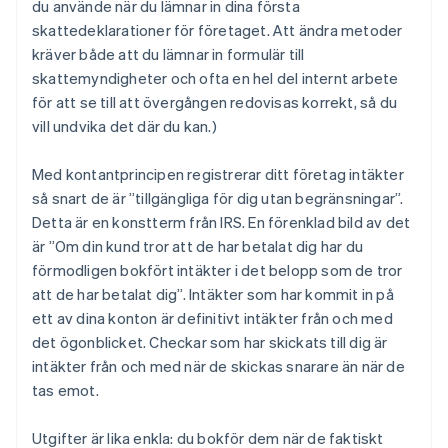
du använde när du lämnar in dina första
skattedeklarationer för företaget. Att ändra metoder
kräver både att du lämnar in formulär till
skattemyndigheter och ofta en hel del internt arbete
för att se till att övergången redovisas korrekt, så du
vill undvika det där du kan.)
Med kontantprincipen registrerar ditt företag intäkter
så snart de är ”tillgängliga för dig utan begränsningar”.
Detta är en konstterm från IRS. En förenklad bild av det
är ”Om din kund tror att de har betalat dig har du
förmodligen bokfört intäkter i det belopp som de tror
att de har betalat dig”. Intäkter som har kommit in på
ett av dina konton är definitivt intäkter från och med
det ögonblicket. Checkar som har skickats till dig är
intäkter från och med när de skickas snarare än när de
tas emot.
Utgifter är lika enkla: du bokför dem när de faktiskt