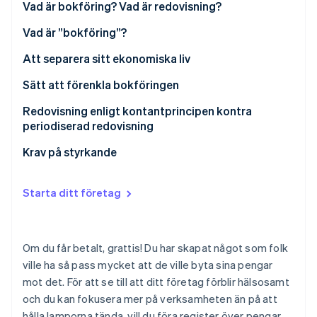
Identitetsverifiering online
Vad är bokföring? Vad är redovisning?
Partner
Stripe App Marketplace
Vad är ”bokföring”?
Att separera sitt ekonomiska liv
Sätt att förenkla bokföringen
Stripe Sessions 2026
Se hur Stripe bygger den ekonomiska inf
Redovisning enligt kontantprincipen kontra
Titta nu
periodiserad redovisning
Krav på styrkande
Starta ditt företag
Om du får betalt, grattis! Du har skapat något som folk
ville ha så pass mycket att de ville byta sina pengar
mot det. För att se till att ditt företag förblir hälsosamt
och du kan fokusera mer på verksamheten än på att
hålla lamporna tända, vill du föra register över pengar