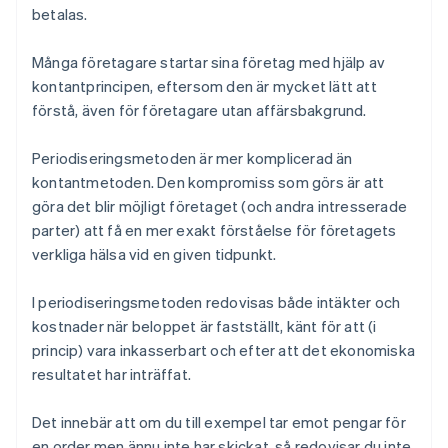
betalas.
Många företagare startar sina företag med hjälp av
kontantprincipen, eftersom den är mycket lätt att
förstå, även för företagare utan affärsbakgrund.
Periodiseringsmetoden är mer komplicerad än
kontantmetoden. Den kompromiss som görs är att
göra det blir möjligt företaget (och andra intresserade
parter) att få en mer exakt förståelse för företagets
verkliga hälsa vid en given tidpunkt.
I periodiseringsmetoden redovisas både intäkter och
kostnader när beloppet är fastställt, känt för att (i
princip) vara inkasserbart och efter att det ekonomiska
resultatet har inträffat.
Det innebär att om du till exempel tar emot pengar för
en order men ännu inte har skickat, så redovisar du inte