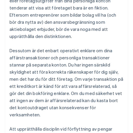
eller företagsutgifter från dina personliga konton
tenderar att visa att företaget bara är en fiktion.
Eftersom entreprenörer som bildar bolag vill ha (och
bör dra nytta av) den ansvarsbegränsning som
aktiebolaget erbjuder, bör de vara noga med att
upprätthålla den distinktionen.
Dessutom är det enbart operativt enklare om dina
affärstransaktioner och personliga transaktioner
stannar på separata konton. Du har ingen särskild
skyldighet att föra korrekta räkenskaper för dig själv,
men det har du för ditt företag. Om varje transaktion på
ett kreditkort är känd för att vara affärsrelaterad, så
gör det din bokföring enklare. Om du med säkerhet vet
att ingen av dem är affärsrelaterad kan du kasta bort
det kontoutdraget utan konsekvenser för
verksamheten.
Att upprätthålla disciplin vid förflyttning av pengar