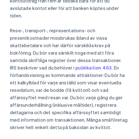
kontoutdrag från fem år tillbaka bara för att du
avslutade kontot eller för att banken köptes under
tiden.
Rese-, transport-, representations- och
presentkostnader missbrukas ibland av vissa
skattebetalare och har därför särskilda krav på
bokföring. Du bör vara särskilt noga med att föra
samtida skriftliga register över dessa transaktioner.
IRS beskriver vad du behöver i
publikation 463
. En
förhandsvisning av kommande attraktioner: Du bör ha
ett kalkylblad för varje anställd som visar eventuella
resedatum, var de bodde (få kvitton!) och vad
affärssyftet med resan var. Du bör, varje gång du ger
affärsunderhållning (inklusive måltider), registrera
deltagarna och det specifika affärssyftet samtidigt
Australien
med information om transaktionen. Många småföretag
English
skriver helt enkelt detta på baksidan av kvittot.
Belgien
Nederlands
Français
Deutsch
English