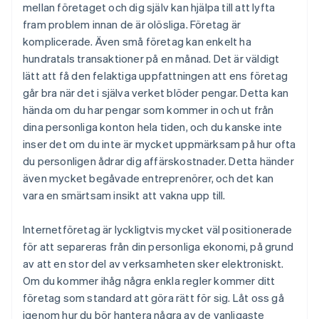
mellan företaget och dig själv kan hjälpa till att lyfta
fram problem innan de är olösliga. Företag är
komplicerade. Även små företag kan enkelt ha
hundratals transaktioner på en månad. Det är väldigt
lätt att få den felaktiga uppfattningen att ens företag
går bra när det i själva verket blöder pengar. Detta kan
hända om du har pengar som kommer in och ut från
dina personliga konton hela tiden, och du kanske inte
inser det om du inte är mycket uppmärksam på hur ofta
du personligen ådrar dig affärskostnader. Detta händer
även mycket begåvade entreprenörer, och det kan
vara en smärtsam insikt att vakna upp till.
Internetföretag är lyckligtvis mycket väl positionerade
för att separeras från din personliga ekonomi, på grund
av att en stor del av verksamheten sker elektroniskt.
Om du kommer ihåg några enkla regler kommer ditt
företag som standard att göra rätt för sig. Låt oss gå
igenom hur du bör hantera några av de vanligaste