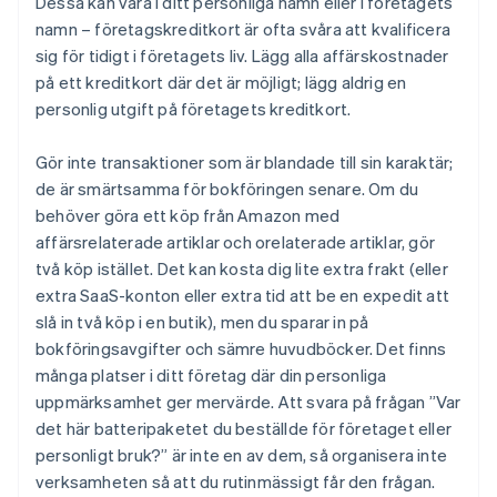
Dessa kan vara i ditt personliga namn eller i företagets
namn – företagskreditkort är ofta svåra att kvalificera
sig för tidigt i företagets liv. Lägg alla affärskostnader
på ett kreditkort där det är möjligt; lägg aldrig en
personlig utgift på företagets kreditkort.
Gör inte transaktioner som är blandade till sin karaktär;
de är smärtsamma för bokföringen senare. Om du
behöver göra ett köp från Amazon med
affärsrelaterade artiklar och orelaterade artiklar, gör
två köp istället. Det kan kosta dig lite extra frakt (eller
extra SaaS-konton eller extra tid att be en expedit att
slå in två köp i en butik), men du sparar in på
bokföringsavgifter och sämre huvudböcker. Det finns
många platser i ditt företag där din personliga
uppmärksamhet ger mervärde. Att svara på frågan ”Var
det här batteripaketet du beställde för företaget eller
personligt bruk?” är inte en av dem, så organisera inte
verksamheten så att du rutinmässigt får den frågan.