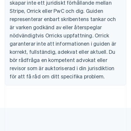
skapar inte ett juridiskt förhållande mellan
Hongkong SAR, Kina
Stripe, Orrick eller PwC och dig. Guiden
English
简体中文
Indien
representerar enbart skribentens tankar och
English
är varken godkänd av eller återspeglar
Irland
English
nödvändigtvis Orricks uppfattning. Orrick
Italien
garanterar inte att informationen i guiden är
Italiano
English
Japan
korrekt, fullständig, adekvat eller aktuell. Du
日本語
English
bör rådfråga en kompetent advokat eller
Kanada
revisor som är auktoriserad i din jurisdiktion
English
Français
Kroatien
för att få råd om ditt specifika problem.
English
Italiano
Lettland
English
Liechtenstein
Deutsch
English
Litauen
English
Luxemburg
Français
Deutsch
English