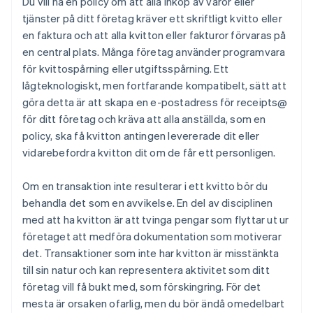
Du vill ha en policy om att alla inköp av varor eller
tjänster på ditt företag kräver ett skriftligt kvitto eller
en faktura och att alla kvitton eller fakturor förvaras på
en central plats. Många företag använder programvara
för kvittospårning eller utgiftsspårning. Ett
lågteknologiskt, men fortfarande kompatibelt, sätt att
göra detta är att skapa en e-postadress för receipts@
för ditt företag och kräva att alla anställda, som en
policy, ska få kvitton antingen levererade dit eller
vidarebefordra kvitton dit om de får ett personligen.
Om en transaktion inte resulterar i ett kvitto bör du
behandla det som en avvikelse. En del av disciplinen
med att ha kvitton är att tvinga pengar som flyttar ut ur
företaget att medföra dokumentation som motiverar
det. Transaktioner som inte har kvitton är misstänkta
till sin natur och kan representera aktivitet som ditt
företag vill få bukt med, som förskingring. För det
mesta är orsaken ofarlig, men du bör ändå omedelbart