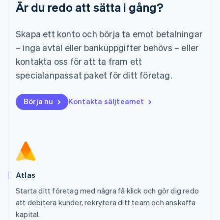
Är du redo att sätta i gång?
Malaysia
English
简体中文
Malta
Skapa ett konto och börja ta emot betalningar
English
Mexiko
– inga avtal eller bankuppgifter behövs – eller
Español
English
kontakta oss för att ta fram ett
Nederländerna
specialanpassat paket för ditt företag.
Nederlands
English
Norge
English
Börja nu
Kontakta säljteamet
Nya Zeeland
English
Polen
English
Portugal
Português
English
Rumänien
English
Atlas
Schweiz
Starta ditt företag med några få klick och gör dig redo
Deutsch
Français
Italiano
English
att debitera kunder, rekrytera ditt team och anskaffa
Singapore
English
简体中文
kapital.