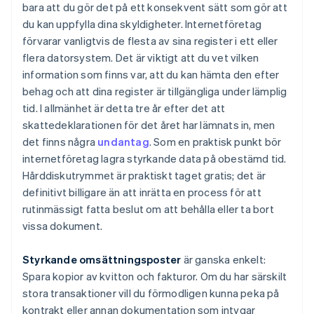
bara att du gör det på ett konsekvent sätt som gör att
du kan uppfylla dina skyldigheter. Internetföretag
förvarar vanligtvis de flesta av sina register i ett eller
flera datorsystem. Det är viktigt att du vet vilken
information som finns var, att du kan hämta den efter
behag och att dina register är tillgängliga under lämplig
tid. I allmänhet är detta tre år efter det att
skattedeklarationen för det året har lämnats in, men
det finns några
undantag
. Som en praktisk punkt bör
internetföretag lagra styrkande data på obestämd tid.
Hårddiskutrymmet är praktiskt taget gratis; det är
definitivt billigare än att inrätta en process för att
rutinmässigt fatta beslut om att behålla eller ta bort
vissa dokument.
Styrkande omsättningsposter
är ganska enkelt:
Spara kopior av kvitton och fakturor. Om du har särskilt
stora transaktioner vill du förmodligen kunna peka på
kontrakt eller annan dokumentation som intygar