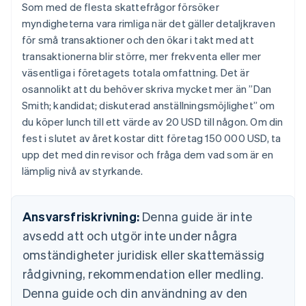
Som med de flesta skattefrågor försöker
Brasilien
myndigheterna vara rimliga när det gäller detaljkraven
Português
English
Bulgarien
för små transaktioner och den ökar i takt med att
English
transaktionerna blir större, mer frekventa eller mer
Cypern
väsentliga i företagets totala omfattning. Det är
English
osannolikt att du behöver skriva mycket mer än ”Dan
Danmark
Smith; kandidat; diskuterad anställningsmöjlighet” om
English
Estland
du köper lunch till ett värde av 20 USD till någon. Om din
English
fest i slutet av året kostar ditt företag 150 000 USD, ta
Fastlandskina
upp det med din revisor och fråga dem vad som är en
简体中文
English
lämplig nivå av styrkande.
Finland
English
Svenska
Frankrike
Ansvarsfriskrivning:
Denna guide är inte
Français
English
Förenade Arabemiraten
avsedd att och utgör inte under några
English
omständigheter juridisk eller skattemässig
Gibraltar
English
rådgivning, rekommendation eller medling.
Grekland
Denna guide och din användning av den
English