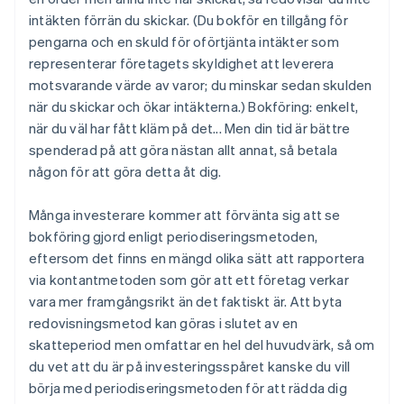
intäkten förrän du skickar. (Du bokför en tillgång för
pengarna och en skuld för oförtjänta intäkter som
representerar företagets skyldighet att leverera
motsvarande värde av varor; du minskar sedan skulden
när du skickar och ökar intäkterna.) Bokföring: enkelt,
när du väl har fått kläm på det... Men din tid är bättre
spenderad på att göra nästan allt annat, så betala
någon för att göra detta åt dig.
Många investerare kommer att förvänta sig att se
bokföring gjord enligt periodiseringsmetoden,
eftersom det finns en mängd olika sätt att rapportera
via kontantmetoden som gör att ett företag verkar
vara mer framgångsrikt än det faktiskt är. Att byta
redovisningsmetod kan göras i slutet av en
skatteperiod men omfattar en hel del huvudvärk, så om
du vet att du är på investeringsspåret kanske du vill
börja med periodiseringsmetoden för att rädda dig