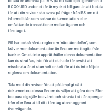
betala en årsränta på 18 % på ett saldo på i genomsnitt
5 000 USD under ett år är mycket billigare än att betala
för att din revisor ska svara på frågor från IRS om ett
informellt lån som saknar dokumentation eller
omfattande transaktioner mellan ägaren och
företaget.
IRS har också hårda regler om ”närståendelån”, som
kräver mer dokumentation än lån som mottagits från
banker. Om du inte upprätthåller denna dokumentation
kan du straffas, inte för att du hade för avsikt att
missbruka lånet utan helt enkelt för att du inte följde
reglerna om dokumentation.
Tala med din revisor för att på lämpligt sätt
dokumentera dessa lån om du väljer att göra dem. Eller
bespara dig själv besväret och strunta i att låna pengar
från eller låna ut till ditt företag utan noggrant
övervägande.