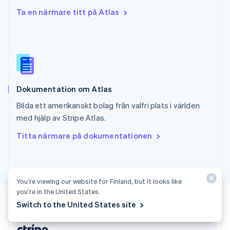
Slovakien
Ta en närmare titt på Atlas
English
Slovenien
English
Italiano
Spanien
Español
English
Storbritannien
English
Dokumentation om Atlas
Sverige
Svenska
English
Bilda ett amerikanskt bolag från valfri plats i världen
Thailand
med hjälp av Stripe Atlas.
ไทย
English
Tjeckien
Titta närmare på dokumentationen
English
Tyskland
Deutsch
English
Ungern
You’re viewing our website for Finland, but it looks like
English
USA
you’re in the United States.
English
Español
简体中文
Switch to the United States site
Österrike
Deutsch
English