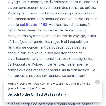
voyage, de transport, de divertissement et de cadeaux
et, par conséquent, doivent tenir des registres précis.
Veillez particulièrement à tenir des registres écrits de
ces transactions ; l'IRS décrit ce dont vous avez besoin
dans la
publication 463
. Aperçu des attractions à
venir : Vous devez tenir une feuille de calcul pour
chaque employé indiquant les dates de voyage, le lieu
où il a séjourné (garder les reçus !) et l'objectif de
l'entreprise concernant ce voyage. Vous devriez,
chaque fois que vous faites des dépenses en
divertissements (y compris les repas), consigner les
participants et l'objectif de l'entreprise en même
temps que des renseignements sur la transaction. De
nombreuses petites entreprises se contentent
d'inscrire ces renseignements au verso du reçu.
You’re viewing our website for Switzerland, but it looks like
you’re in the United States.
Comme pour la plupart des sujets en rapport avec les
Switch to the United States site
impôts, les autorités essaient d'être raisonnables
quant au degré de cérémonie requis pour les petites