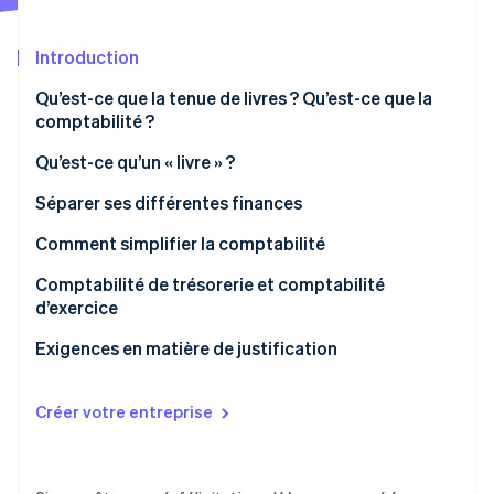
Découvrez les prochaines évolutions
Commerce en ligne
Radar
Introduction
Prévention de la fraude
Écosystème
Qu’est-ce que la tenue de livres ? Qu’est-ce que la
Atlas
comptabilité ?
Constitution de start-up
Partenaires
Climate
Qu’est-ce qu’un « livre » ?
Stripe App Marketplace
Élimination du carbone
Séparer ses différentes finances
Identity
Vérification de l'identité
Comment simplifier la comptabilité
Comptabilité de trésorerie et comptabilité
d’exercice
Exigences en matière de justification
Stripe Sessions 2026
Découvrez comment Stripe construit l’infrastructure écono
Regarder la vidéo
Créer votre entreprise