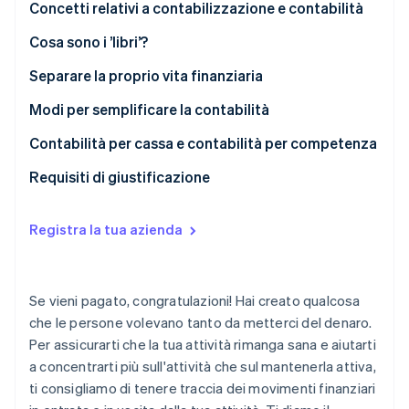
Concetti relativi a contabilizzazione e contabilità
Scopri cosa ti aspetta
Radar
Cosa sono i ’libri’?
Ecosistema
Prevenzione delle frodi
Separare la proprio vita finanziaria
Partner
Atlas
Stripe App Marketplace
Costituzione di start-up
Modi per semplificare la contabilità
Climate
Contabilità per cassa e contabilità per competenza
Rimozione del carbonio
Identity
Requisiti di giustificazione
Verifica online dell'identità
Registra la tua azienda
Stripe Sessions 2026
Se vieni pagato, congratulazioni! Hai creato qualcosa
Scopri come Stripe sta costruendo l'infrastruttura economi
che le persone volevano tanto da metterci del denaro.
Guarda ora
Per assicurarti che la tua attività rimanga sana e aiutarti
a concentrarti più sull'attività che sul mantenerla attiva,
ti consigliamo di tenere traccia dei movimenti finanziari