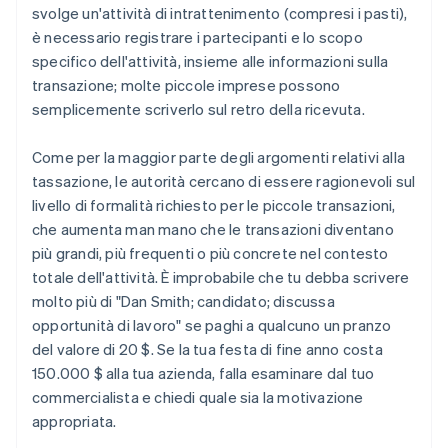
svolge un'attività di intrattenimento (compresi i pasti),
è necessario registrare i partecipanti e lo scopo
specifico dell'attività, insieme alle informazioni sulla
transazione; molte piccole imprese possono
semplicemente scriverlo sul retro della ricevuta.
Come per la maggior parte degli argomenti relativi alla
tassazione, le autorità cercano di essere ragionevoli sul
livello di formalità richiesto per le piccole transazioni,
Australia
che aumenta man mano che le transazioni diventano
English
più grandi, più frequenti o più concrete nel contesto
Austria
totale dell'attività. È improbabile che tu debba scrivere
Deutsch
English
Belgio
molto più di "Dan Smith; candidato; discussa
Nederlands
Français
Deutsch
English
opportunità di lavoro" se paghi a qualcuno un pranzo
Brasile
del valore di 20 $. Se la tua festa di fine anno costa
Português
English
150.000 $ alla tua azienda, falla esaminare dal tuo
Bulgaria
commercialista e chiedi quale sia la motivazione
English
Canada
appropriata.
English
Français