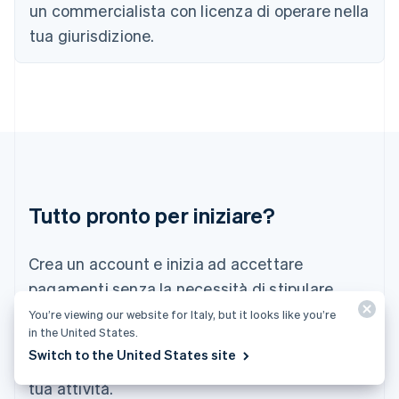
Grecia
un commercialista con licenza di operare nella
English
tua giurisdizione.
India
English
Irlanda
English
Italia
Italiano
English
Lettonia
English
Liechtenstein
Deutsch
English
Tutto pronto per iniziare?
Lituania
English
Crea un account e inizia ad accettare
Lussemburgo
Français
Deutsch
English
pagamenti senza la necessità di stipulare
Malaysia
contratti o di comunicare le tue coordinate
You’re viewing our website for Italy, but it looks like you’re
English
简体中文
in the United States.
Malta
bancarie. In alternativa, contattaci per
Switch to the United States site
English
progettare un pacchetto personalizzato per la
Messico
tua attività.
Español
English