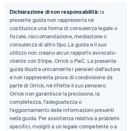
Cina continentale
简体中文
English
Dichiarazione di non responsabilità:
la
Cipro
presente guida non rappresenta né
English
Croazia
costituisce una forma di consulenza legale o
English
Italiano
fiscale, raccomandazione, mediazione o
Danimarca
consulenza di altro tipo. La guida e il suo
English
Emirati Arabi Uniti
utilizzo non creano alcun rapporto avvocato-
English
cliente con Stripe, Orrick o PwC. La presente
Estonia
English
guida illustra unicamente i pensieri dell'autore
Finlandia
e non rappresenta prova di condivisione da
English
Svenska
parte di Orrick, né riflette il suo pensiero.
Francia
Orrick non garantisce la precisione, la
Français
English
Germania
completezza, l'adeguatezza o
Deutsch
English
l'aggiornamento delle informazioni presenti
Giappone
日本語
English
nella guida. Per assistenza relativa a problemi
Gibilterra
specifici, rivolgiti a un legale competente o a
English