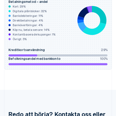
English
简体中文
Betalningsmetod – andel
Indien
Kort:
29
%
English
Digitala plånböcker:
32
%
Irland
Bankdebiteringar:
11
%
Direktbetalningar:
4
%
English
Banköverföringar:
4
%
Italien
Köp nu, betala senare:
14
%
Italiano
English
Kontantbaserade kuponger:
1
%
Japan
Övrigt:
5
%
日本語
English
Kanada
Kreditkortsanvändning
29
%
English
Français
Kroatien
Befolkningsandel med bankkonto
100
%
English
Italiano
Lettland
English
Liechtenstein
Deutsch
English
Litauen
English
Luxemburg
Français
Deutsch
English
Malaysia
Redo att börja? Kontakta oss eller