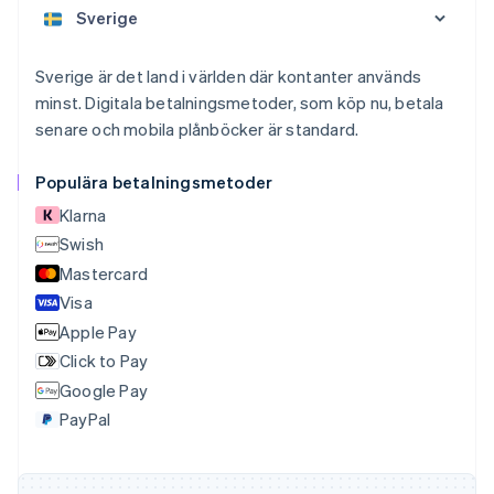
Português
English
Bulgarien
English
Cypern
Sverige är det land i världen där kontanter används
English
minst. Digitala betalningsmetoder, som köp nu, betala
Danmark
senare och mobila plånböcker är standard.
English
Estland
English
Populära betalningsmetoder
Fastlandskina
Klarna
简体中文
English
Swish
Finland
English
Svenska
Mastercard
Frankrike
Visa
Français
English
Apple Pay
Förenade Arabemiraten
English
Click to Pay
Gibraltar
Google Pay
English
PayPal
Grekland
English
Hongkong SAR, Kina