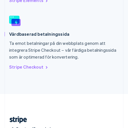
Stripe Elements
Slovenien
English
Italiano
Spanien
Español
English
Storbritannien
Värdbaserad betalningssida
English
Sverige
Ta emot betalningar på din webbplats genom att
Svenska
English
integrera Stripe Checkout – vår färdiga betalningssida
Thailand
som är optimerad för konvertering.
ไทย
English
Tjeckien
Stripe Checkout
English
Tyskland
Deutsch
English
Ungern
English
USA
English
Español
简体中文
Österrike
Deutsch
English