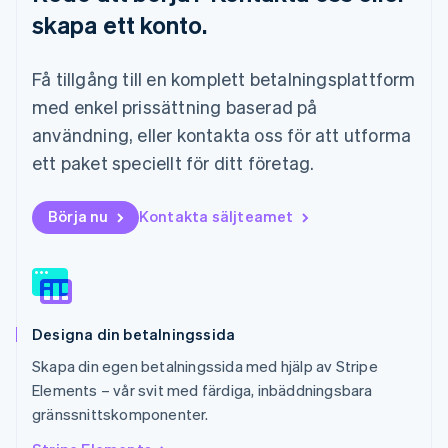
English
简体中文
skapa ett konto.
Malta
English
Mexiko
Få tillgång till en komplett betalningsplattform
Español
English
Nederländerna
med enkel prissättning baserad på
Nederlands
English
användning, eller kontakta oss för att utforma
Norge
ett paket speciellt för ditt företag.
English
Nya Zeeland
English
Börja nu
Kontakta säljteamet
Polen
English
Portugal
Português
English
Rumänien
English
Designa din betalningssida
Schweiz
Deutsch
Français
Italiano
English
Skapa din egen betalningssida med hjälp av Stripe
Singapore
Elements – vår svit med färdiga, inbäddningsbara
English
简体中文
gränssnittskomponenter.
Slovakien
English