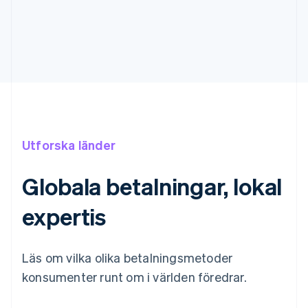
Utforska länder
Globala betalningar, lokal
expertis
Australien
English
Läs om vilka olika betalningsmetoder
Belgien
konsumenter runt om i världen föredrar.
Nederlands
Français
Deutsch
English
Brasilien