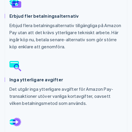
Identitetsverifiering online
Partner
Stripe App Marketplace
Erbjud fler betalningsalternativ
Erbjud flera betalningsalternativ tillgängliga på Amazon
Pay utan att det krävs ytterligare tekniskt arbete. Här
Stripe Sessions 2026
ingår köp nu, betala senare-alternativ som gör större
Se hur Stripe bygger den ekonomiska inf
köp enklare att genomföra.
Titta nu
Inga ytterligare avgifter
Det utgår inga ytterligare avgifter för Amazon Pay-
transaktioner utöver vanliga kortavgifter, oavsett
vilken betalningsmetod som används.