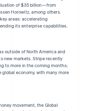
luation of $35 billion—from
essen Horowitz, among others.
Stripe Sessions 2026
e key areas: accelerating
Se hur Stripe bygger den
ending its enterprise capabilities.
ekonomiska
infrastrukturen för AI.
Titta nu
eas outside of North America and
to new markets. Stripe recently
ing to more in the coming months;
the global economy, with many more
l money movement, the Global