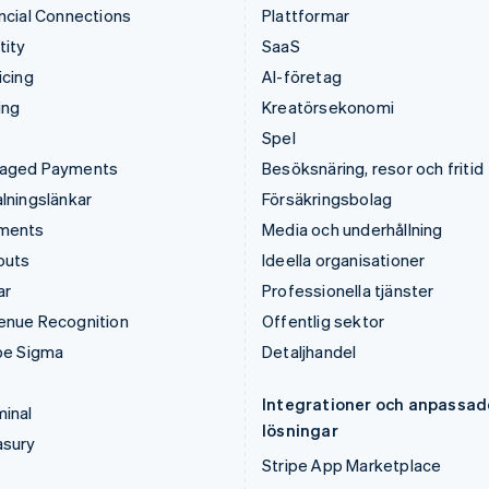
ncial Connections
Plattformar
tity
SaaS
icing
AI-företag
ing
Kreatörsekonomi
Spel
aged Payments
Besöksnäring, resor och fritid
lningslänkar
Försäkringsbolag
ments
Media och underhållning
outs
Ideella organisationer
ar
Professionella tjänster
enue Recognition
Offentlig sektor
pe Sigma
Detaljhandel
Integrationer och anpassad
inal
lösningar
asury
Stripe App Marketplace