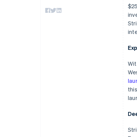
Accelererad kassaprocess
$25
Financial Connections
inv
Länkade finanskontodata
Str
int
Exp
Wit
Wes
lau
thi
lau
Dee
Str