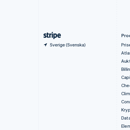
Frankrike
Français
English
Förenade Arabemiraten
English
Gibraltar
English
Pro
Sverige (Svenska)
Pris
Atla
Aukt
Billi
Capi
Che
Cli
Con
Kryp
Data
Ele