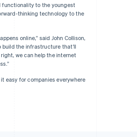
 functionality to the youngest
orward-thinking technology to the
Slovenien
English
Italiano
appens online,”
said John Collison,
Spanien
build the infrastructure that’ll
Español
English
Storbritannien
right, we can help the internet
English
ss.”
Sverige
Svenska
English
Thailand
g it easy for companies everywhere
ไทย
English
Tjeckien
English
Tyskland
Deutsch
English
Ungern
English
USA
English
Español
简体中文