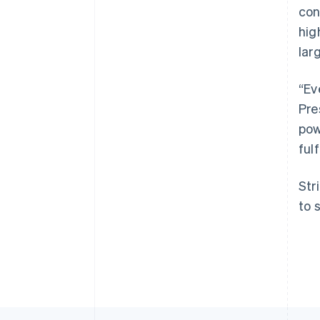
con
hig
lar
Australien
English
“Ev
Belgien
Pre
Nederlands
Français
Deutsch
English
Brasilien
pow
Português
English
ful
Bulgarien
English
Cypern
Str
English
to 
Danmark
English
Estland
English
Fastlandskina
简体中文
English
Finland
English
Svenska