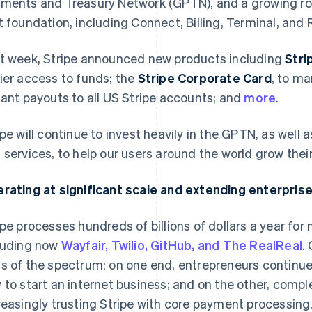
ments and Treasury Network (GPTN), and a growing ros
t foundation, including Connect, Billing, Terminal, and 
t week, Stripe announced new products including
Stri
ier access to funds; the
Stripe Corporate Card
, to m
tant payouts to all US Stripe accounts; and
more
.
ipe will continue to invest heavily in the GPTN, as well 
 services, to help our users around the world grow the
rating at significant scale and extending enterprise
ipe processes hundreds of billions of dollars a year for
luding now
Wayfair, Twilio, GitHub, and The RealReal
.
s of the spectrum: on one end, entrepreneurs continue
 to start an internet business; and on the other, comple
reasingly trusting Stripe with core payment processing