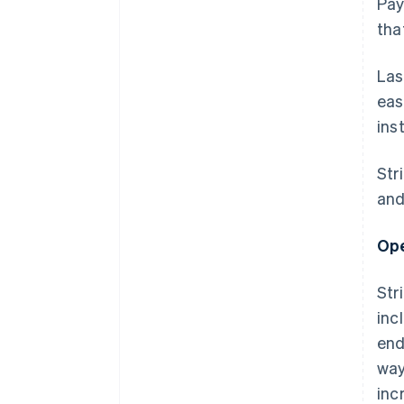
Pay
tha
Las
eas
ins
Str
and
Ope
Str
inc
end
way
inc