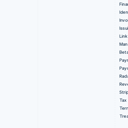
Fina
Iden
Invo
Issu
Link
Man
Beta
Pay
Pay
Rad
Rev
Stri
Tax
Term
Tre