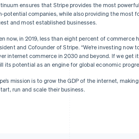
tinuum ensures that Stripe provides the most powerful
h-potential companies, while also providing the most f
gest and most established businesses.
Grekland
Malaysia
English
English
简体中文
en now, in 2019, less than eight percent of commerce h
Hongkong SAR, Kina
Malta
sident and Cofounder of Stripe.
“We’re investing now to 
English
简体中文
English
Indien
Mexiko
er internet commerce in 2030 and beyond. If we get it 
English
Español
English
fill its potential as an engine for global economic progre
Irland
Nederländerna
English
Nederlands
English
Italien
Norge
ipe’s mission is to grow the GDP of the internet, makin
Italiano
English
English
start, run and scale their business.
Japan
Nya Zeeland
日本語
English
English
Kanada
Polen
English
Français
English
Kroatien
Portugal
English
Italiano
Português
English
Lettland
Rumänien
English
English