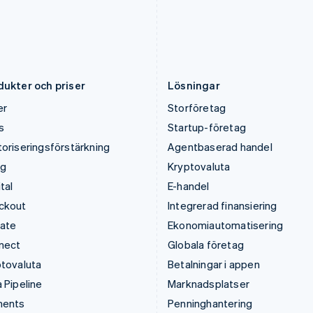
Liechtenstein
Schweiz
Deutsch
English
Deutsch
Français
Italiano
English
Litauen
Singapore
English
English
简体中文
Luxemburg
Slovakien
Français
Deutsch
English
English
dukter och priser
Lösningar
er
Storföretag
s
Startup-företag
oriseringsförstärkning
Agentbaserad handel
ng
Kryptovaluta
tal
E-handel
ckout
Integrerad finansiering
mate
Ekonomiautomatisering
nect
Globala företag
tovaluta
Betalningar i appen
 Pipeline
Marknadsplatser
ments
Penninghantering