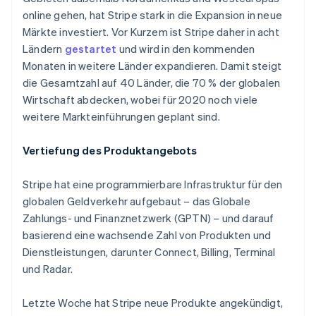
Betrugsprävention
Dänemark
Ecosystem
online gehen, hat Stripe stark in die Expansion in neue
English
Atlas
Märkte investiert. Vor Kurzem ist Stripe daher in acht
Deutschland
Start-up-Gründung
Partner
Ländern
gestartet
und wird in den kommenden
Stripe App-Marktplatz
Deutsch
English
Climate
Estland
Monaten in weitere Länder expandieren. Damit steigt
CO₂-Entnahme
English
die Gesamtzahl auf 40 Länder, die 70 % der globalen
Festlandchina
Identity
Wirtschaft abdecken, wobei für 2020 noch viele
Online-Identitätsprüfung
简体中文
English
weitere Markteinführungen geplant sind.
Finnland
English
Svenska
Frankreich
Vertiefung des Produktangebots
Français
English
Gibraltar
Stripe hat eine programmierbare Infrastruktur für den
Stripe-Sessions 2026
English
globalen Geldverkehr aufgebaut – das Globale
Erfahren Sie, wie Stripe Lösungen für die Wirts
Griechenland
Jetzt ansehen
Zahlungs- und Finanznetzwerk (GPTN) – und darauf
English
basierend eine wachsende Zahl von Produkten und
Indien
Dienstleistungen, darunter Connect, Billing, Terminal
English
Irland
und Radar.
English
Italien
Letzte Woche hat Stripe neue Produkte angekündigt,
Italiano
English