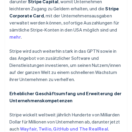
darunter
Stripe Capital
, womit Unternehmen
Japan
leichteren Zugang zu Geldern erhalten, und die
Stripe
日本語
English
Kanada
Corporate Card
, mit der Unternehmensausgaben
English
Français
verwaltet werden können, sofortige Auszahlungen für
Kroatien
sämtliche Stripe-Konten in den USA möglich sind und
English
Italiano
mehr
.
Lettland
English
Liechtenstein
Stripe wird auch weiterhin stark in das GPTN sowie in
Deutsch
English
das Angebot von zusätzlicher Software und
Litauen
Dienstleistungen investieren, um seinen Nutzern/innen
English
auf der ganzen Welt zu einem schnelleren Wachstum
Luxemburg
ihrer Unternehmen zu verhelfen.
Français
Deutsch
English
Malaysia
English
简体中文
Erheblicher Geschäftsumfang und Erweiterung der
Malta
Unternehmenskompetenzen
English
Mexiko
Stripe wickelt weltweit jährlich Hunderte von Milliarden
Español
English
Dollar für Millionen von Unternehmen ab, darunter jetzt
Neuseeland
auch
Wayfair, Twilio, GitHub und The RealReal
.
English