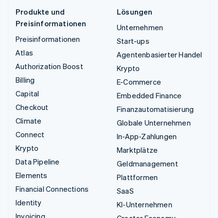
Produkte und
Lösungen
Preisinformationen
Unternehmen
Preisinformationen
Start-ups
Atlas
Agentenbasierter Handel
Authorization Boost
Krypto
Billing
E-Commerce
Capital
Embedded Finance
Checkout
Finanzautomatisierung
Climate
Globale Unternehmen
Connect
In-App-Zahlungen
Krypto
Marktplätze
Data Pipeline
Geldmanagement
Elements
Plattformen
Financial Connections
SaaS
Identity
KI-Unternehmen
Invoicing