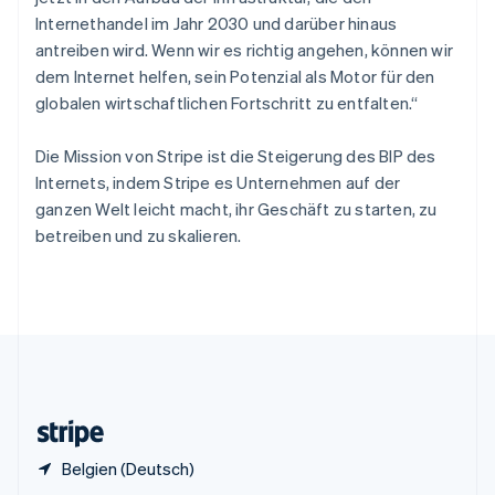
Sonderverwaltungsregion Hongkong,
Internethandel im Jahr 2030 und darüber hinaus
China
antreiben wird. Wenn wir es richtig angehen, können wir
English
简体中文
dem Internet helfen, sein Potenzial als Motor für den
Spanien
globalen wirtschaftlichen Fortschritt zu entfalten.“
Español
English
Thailand
ไทย
English
Die Mission von Stripe ist die Steigerung des BIP des
Tschechische Republik
Internets, indem Stripe es Unternehmen auf der
English
ganzen Welt leicht macht, ihr Geschäft zu starten, zu
Ungarn
betreiben und zu skalieren.
English
Vereinigte Arabische Emirate
English
Vereinigte Staaten
English
Español
简体中文
Vereinigtes Königreich
English
Zypern
English
Belgien (Deutsch)