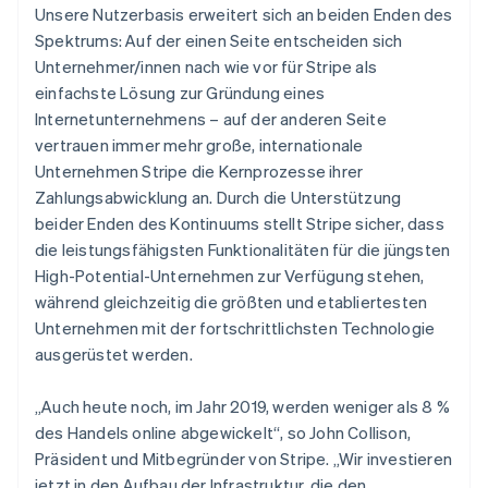
Niederlande
Unsere Nutzerbasis erweitert sich an beiden Enden des
Nederlands
English
Spektrums: Auf der einen Seite entscheiden sich
Norwegen
Unternehmer/innen nach wie vor für Stripe als
English
einfachste Lösung zur Gründung eines
Österreich
Internetunternehmens – auf der anderen Seite
Deutsch
English
Polen
vertrauen immer mehr große, internationale
English
Unternehmen Stripe die Kernprozesse ihrer
Portugal
Zahlungsabwicklung an. Durch die Unterstützung
Português
English
beider Enden des Kontinuums stellt Stripe sicher, dass
Rumänien
die leistungsfähigsten Funktionalitäten für die jüngsten
English
Schweden
High-Potential-Unternehmen zur Verfügung stehen,
Svenska
English
während gleichzeitig die größten und etabliertesten
Schweiz
Unternehmen mit der fortschrittlichsten Technologie
Deutsch
Français
Italiano
English
ausgerüstet werden.
Singapur
English
简体中文
Slowakei
„Auch heute noch, im Jahr 2019, werden weniger als 8 %
English
des Handels online abgewickelt“
, so John Collison,
Slowenien
Präsident und Mitbegründer von Stripe.
„Wir investieren
English
Italiano
jetzt in den Aufbau der Infrastruktur, die den