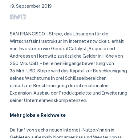
Data Pipeline
Geldmanagement
Marktplatz auf
19. September 2019
Zugriff auf mehr als
Datensynchronisierung
Produkt-Roadmap
Plattformen
Grundlagen der
125
Stripe Sessions
SaaS
Abonnementverwaltung
Terminal
Karriere
Zahlungen vor Ort
Newsroom
So setzen Sie
Authorization
Stripe Press
nutzungsbasierte
SAN FRANCISCO –Stripe, das Lösungen für die
Boost
Abrechnung um
Wirtschaftsinfrastruktur im Internet entwickelt, erhält
Nach Branche
Optimierung der
Stablecoin-gestützte
Autorisierungsraten
von Investoren wie General Catalyst, Sequoia und
Karten ausgeben: So
Link
KI-Unternehmen
Kontakt
geht´s
Andreessen Horowitz zusätzliche Gelder in Höhe von
Beschleunigter
Creator Economy
Bereitstellung und
250 Mio. USD – bei einer Eingangsbewertung von
Bezahlvorgang
Gaming
Verwaltung von
Sales-Team
Financial
Bewirtung, Reisen und
35 Mrd. USD. Stripe wird das Kapital zur Beschleunigung
Diensten mit Agenten
kontaktieren
Connections
Freizeit
Partner werden
seines Wachstums in drei Schlüsselbereichen
Verbundene
Versicherungen
einsetzen: Beschleunigung der internationalen
Medien und
Finanzdaten
Unterhaltung
Australien
Expansion, Ausbau der Produktpalette und Erweiterung
Ressourcen
Gemeinnützige
English
seiner Unternehmenskompetenzen.
Organisationen
Belgien
Fachdienstleistungen
App-Integrationen
Nederlands
Français
Deutsch
English
Mehr
Öffentlicher Sektor
Code-Beispiele
Mehr globale Reichweite
Brasilien
Product roadmap
Einzelhandel
Entwickler-Blog
Português
English
Ausblick
API-Status
Bulgarien
Da fünf von sechs neuen Internet-Nutzer/innen in
Radar
English
Gebieten außerhalb Nordamerikas und Westeuropas