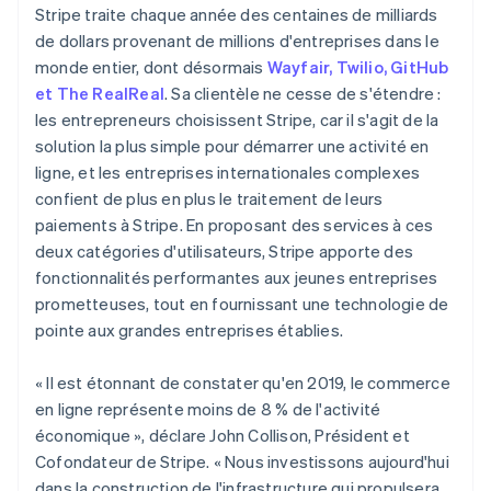
Lituanie
Stripe traite chaque année des centaines de milliards
English
de dollars provenant de millions d'entreprises dans le
Luxembourg
monde entier, dont désormais
Wayfair, Twilio, GitHub
Français
Deutsch
English
et The RealReal
. Sa clientèle ne cesse de s'étendre :
Malaisie
les entrepreneurs choisissent Stripe, car il s'agit de la
English
简体中文
Malte
solution la plus simple pour démarrer une activité en
English
ligne, et les entreprises internationales complexes
Mexique
confient de plus en plus le traitement de leurs
Español
English
paiements à Stripe. En proposant des services à ces
Norvège
deux catégories d'utilisateurs, Stripe apporte des
English
Nouvelle-Zélande
fonctionnalités performantes aux jeunes entreprises
English
prometteuses, tout en fournissant une technologie de
Pays-Bas
pointe aux grandes entreprises établies.
Nederlands
English
Pologne
« Il est étonnant de constater qu'en 2019, le commerce
English
Portugal
en ligne représente moins de 8 % de l'activité
Português
English
économique »,
déclare John Collison, Président et
R.A.S. de Hong Kong, Chine
Cofondateur de Stripe.
« Nous investissons aujourd'hui
English
简体中文
dans la construction de l'infrastructure qui propulsera