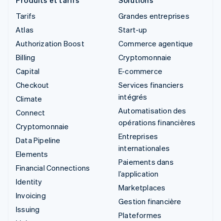
Produits et tarifs
Solutions
Tarifs
Grandes entreprises
Atlas
Start-up
Authorization Boost
Commerce agentique
Billing
Cryptomonnaie
Capital
E-commerce
Checkout
Services financiers
intégrés
Climate
Automatisation des
Connect
opérations financières
Cryptomonnaie
Entreprises
Data Pipeline
internationales
Elements
Paiements dans
Financial Connections
l’application
Identity
Marketplaces
Invoicing
Gestion financière
Issuing
Plateformes