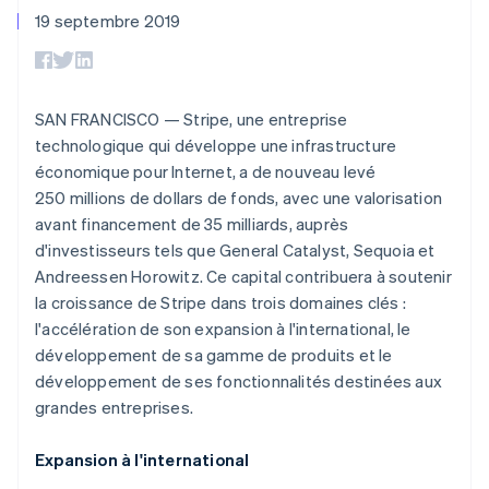
UI flexibles
Recognition
l’application
Gérer des
19 septembre 2019
Moyens de
Comptabilité
Entreprise
Marketplaces
abonnements
paiement
automatisée
Gestion financière
Proposer une
Accès à plus
Stripe Sigma
Roadmap produit
Plateformes
facturation à l'usage
de 125
Rapports
Sessions : conférence
SaaS
Émettre des cartes
Terminal
personnalisés
annuelle
bancaires adossées à
SAN FRANCISCO — Stripe, une entreprise
Paiements en
Data Pipeline
Carrières
des stablecoins
technologique qui développe une infrastructure
personne
Synchronisation
Communiqués de
Fournir et gérer des
Authorization
des données
presse
économique pour Internet, a de nouveau levé
services avec des
Par secteur
Boost
Stripe Press
agents
250 millions de dollars de fonds, avec une valorisation
Acceptation
avant financement de 35 milliards, auprès
optimisée
Entreprises d'IA
Link
Économie des
d'investisseurs tels que General Catalyst, Sequoia et
Paiements
créateurs
Contact
Andreessen Horowitz. Ce capital contribuera à soutenir
Ressources
Jeux
accélérés
la croissance de Stripe dans trois domaines clés :
Hôtellerie, voyages et
Financial
Contacter notre équipe
loisirs
Intégrations
Allemagne
l'accélération de son expansion à l'international, le
Connections
Assurance
d'applications
Comptes
Deutsch
English
Devenir partenaire
développement de sa gamme de produits et le
Médias et
Exemples de code
financiers
Australie
développement de ses fonctionnalités destinées aux
divertissements
Blog des développeurs
associés
English
Organisations à but
grandes entreprises.
Autriche
non lucratif
État de l'API
Deutsch
English
Services aux
Belgique
Expansion à l'international
Plus
entreprises
Nederlands
Français
Deutsch
English
Product roadmap
Secteur public