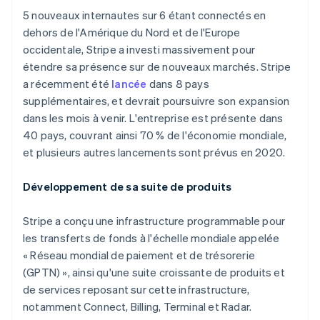
Brésil
Découvrez les prochaines évolutions
Commerce en ligne
5 nouveaux internautes sur 6 étant connectés en
Português
English
Radar
dehors de l'Amérique du Nord et de l'Europe
Bulgarie
Prévention de la fraude
occidentale, Stripe a investi massivement pour
English
Écosystème
Canada
étendre sa présence sur de nouveaux marchés. Stripe
Atlas
Constitution de start-up
English
Français
a récemment été
lancée
dans 8 pays
Partenaires
Chine continentale
supplémentaires, et devrait poursuivre son expansion
Climate
Stripe App Marketplace
简体中文
English
Élimination du carbone
dans les mois à venir. L'entreprise est présente dans
Chypre
40 pays, couvrant ainsi 70 % de l'économie mondiale,
Identity
English
Vérification de l'identité
Croatie
et plusieurs autres lancements sont prévus en 2020.
English
Italiano
Danemark
Développement de sa suite de produits
English
Émirats arabes unis
Stripe a conçu une infrastructure programmable pour
English
Stripe Sessions 2026
les transferts de fonds à l'échelle mondiale appelée
Espagne
Découvrez comment Stripe construit l’infrastructure écono
« Réseau mondial de paiement et de trésorerie
Español
English
Regarder la vidéo
Estonie
(GPTN) », ainsi qu'une suite croissante de produits et
English
de services reposant sur cette infrastructure,
États-Unis
notamment Connect, Billing, Terminal et Radar.
English
Español
简体中文