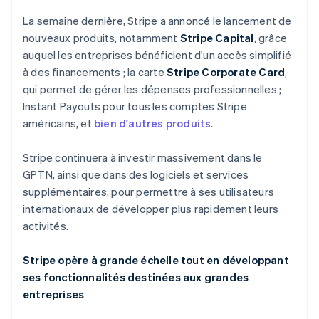
Finlande
La semaine dernière, Stripe a annoncé le lancement de
English
Svenska
France
nouveaux produits, notamment
Stripe Capital
, grâce
Français
English
auquel les entreprises bénéficient d'un accès simplifié
Gibraltar
à des financements ; la carte
Stripe Corporate Card
,
English
qui permet de gérer les dépenses professionnelles ;
Grèce
Instant Payouts pour tous les comptes Stripe
English
Hongrie
américains, et
bien d'autres produits
.
English
Inde
Stripe continuera à investir massivement dans le
English
GPTN, ainsi que dans des logiciels et services
Irlande
supplémentaires, pour permettre à ses utilisateurs
English
Italie
internationaux de développer plus rapidement leurs
Italiano
English
activités.
Japon
日本語
English
Stripe opère à grande échelle tout en développant
Lettonie
ses fonctionnalités destinées aux grandes
English
entreprises
Liechtenstein
Deutsch
English