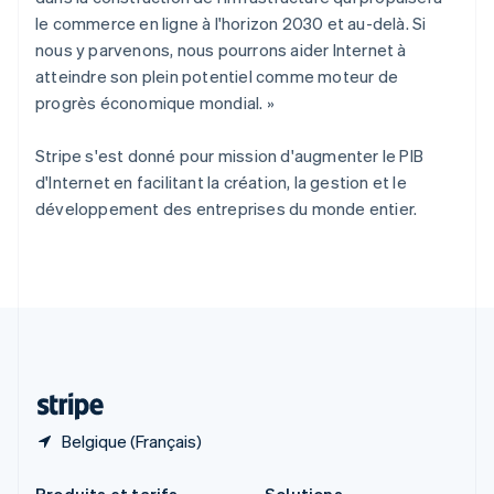
République tchèque
le commerce en ligne à l'horizon 2030 et au-delà. Si
English
nous y parvenons, nous pourrons aider Internet à
Roumanie
atteindre son plein potentiel comme moteur de
English
Royaume-Uni
progrès économique mondial. »
English
Singapour
Stripe s'est donné pour mission d'augmenter le PIB
English
简体中文
d'Internet en facilitant la création, la gestion et le
Slovaquie
développement des entreprises du monde entier.
English
Slovénie
English
Italiano
Suède
Svenska
English
Suisse
Deutsch
Français
Italiano
English
Thaïlande
ไทย
English
Belgique (Français)