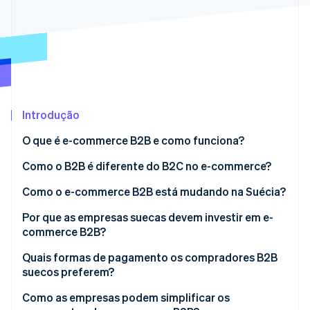
Veja o que está chegando
Radar
Ecossistema
Prevenção de fraudes
Parceiros
Atlas
Stripe App Marketplace
Incorporação de startups
Climate
Remoção de carbono
Introdução
Identity
O que é e-commerce B2B e como funciona?
Verificação de identidade
Como o B2B é diferente do B2C no e-commerce?
Como o e-commerce B2B está mudando na Suécia?
Por que as empresas suecas devem investir em e-
Stripe Sessions 2026
commerce B2B?
Veja como a Stripe está construindo a infraestrutura econ
Assista agora
É mais eficiente para todos
Quais formas de pagamento os compradores B2B
suecos preferem?
Permite que você cresça sem sobrecarga adicional
Transferência bancária
Como as empresas podem simplificar os
Fornece dados melhores