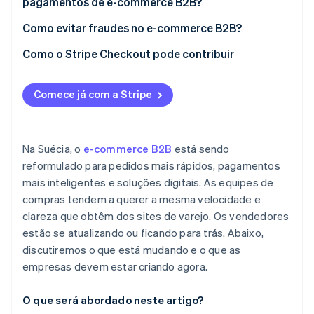
pagamentos de e-commerce B2B?
Pagamentos com cartão
Prepara a empresa para o futuro
Automatizar o fluxo de faturamento
Como evitar fraudes no e-commerce B2B?
Swish
Facilitar o pagamento instantâneo
Sempre verifique novos compradores
Como o Stripe Checkout pode contribuir
Outros métodos
Conectar seus sistemas
Fique atento aos sinais de alerta comuns
Comece já com a Stripe
Usar o débito automático para compradores
Use ferramentas de detecção de fraude
recorrentes
Saiba a quem está concedendo crédito
Identificar as tendências em seus dados de
Na Suécia, o
e-commerce B2B
está sendo
Bloqueie seus próprios sistemas
pagamento
reformulado para pedidos mais rápidos, pagamentos
mais inteligentes e soluções digitais. As equipes de
Treine sua equipe para detectar atividades
suspeitas
compras tendem a querer a mesma velocidade e
clareza que obtêm dos sites de varejo. Os vendedores
estão se atualizando ou ficando para trás. Abaixo,
discutiremos o que está mudando e o que as
empresas devem estar criando agora.
O que será abordado neste artigo?