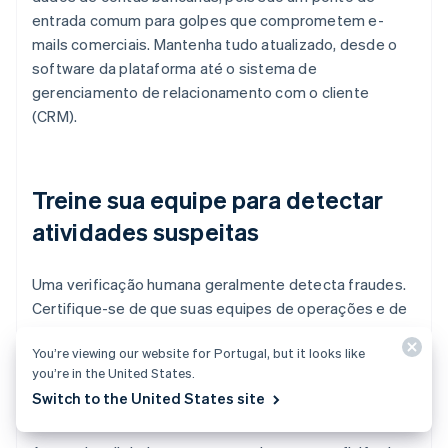
entrada comum para golpes que comprometem e-
mails comerciais. Mantenha tudo atualizado, desde o
software da plataforma até o sistema de
gerenciamento de relacionamento com o cliente
(CRM).
Treine sua equipe para detectar
atividades suspeitas
Uma verificação humana geralmente detecta fraudes.
Certifique-se de que suas equipes de operações e de
vendas saibam como é um comportamento suspeito e
You’re viewing our website for Portugal, but it looks like
quando escalar. Eles devem sempre se sentir à
you’re in the United States.
vontade para atrasar um pedido para verificar um
Switch to the United States site
comprador.