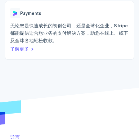
Authorization
Stripe Sigma
产品路线图
SaaS
Boost
自定义报告
Sessions 年度大会
支付成功率优
Data Pipeline
Payments
招聘
化
数据同步
资讯中心
Link
资源
无论您是快速成长的初创公司，还是全球化企业，Stripe
Stripe Press
加速结账
按行业
都能提供适合您业务的支付解决方案，助您在线上、线下
应用集成
及全球各地轻松收款。
AI 企业
代码示例
创作者经济
开发者博客
了解更多
联系
游戏
API 状态
更多
酒店、旅游与休闲
联系销售
Product roadmap
保险
成为合作伙伴
了解未来规划
媒体与娱乐
非营利组织
Radar
专业服务
欺诈防范
公共部门
Atlas
零售
初创企业注册
Climate
碳移除
生态系统
合作伙伴
Stripe App Marketplace
导言