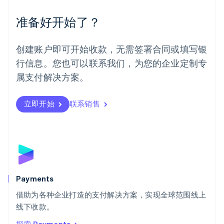
墨西哥
Español
English
准备好开始了？
挪威
English
葡萄牙
创建账户即可开始收款，无需签署合同或填写银
Português
English
行信息。您也可以联系我们，为您的企业定制专
日本
日本語
English
属支付解决方案。
瑞典
Svenska
English
瑞士
立即开始
联系销售
Deutsch
Français
Italiano
English
塞浦路斯
English
斯洛伐克
English
斯洛文尼亚
English
Italiano
Payments
泰国
ไทย
English
借助为各种企业打造的支付解决方案，实现全球范围线上
希腊
线下收款。
English