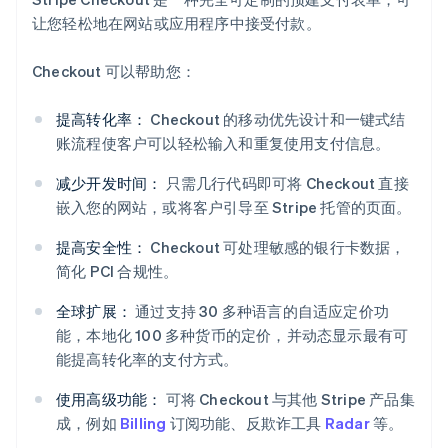
让您轻松地在网站或应用程序中接受付款。
Checkout 可以帮助您：
提高转化率：
Checkout 的移动优先设计和一键式结
账流程使客户可以轻松输入和重复使用支付信息。
减少开发时间：
只需几行代码即可将 Checkout 直接
嵌入您的网站，或将客户引导至 Stripe 托管的页面。
提高安全性：
Checkout 可处理敏感的银行卡数据，
简化 PCI 合规性。
全球扩展：
通过支持 30 多种语言的自适应定价功
阿联酋
能，本地化 100 多种货币的定价，并动态显示最有可
English
能提高转化率的支付方式。
爱尔兰
English
使用高级功能：
可将 Checkout 与其他 Stripe 产品集
爱沙尼亚
成，例如
Billing
订阅功能、反欺诈工具
Radar
等。
English