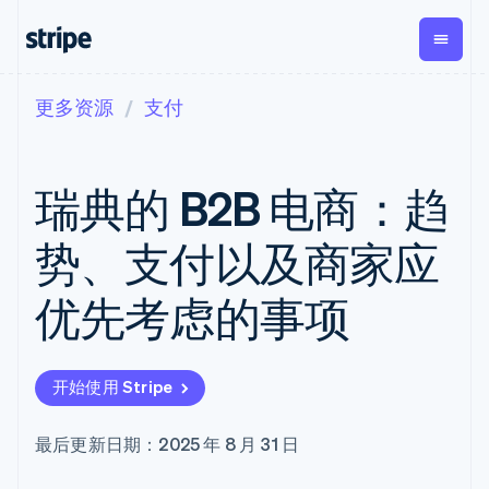
更多资源
支付
按企业阶段
文档
学习
支付
营收
资金管
平台
理
易市
大型企业
Stripe 文档
博客
Payments
Billing
初创企业
API 参考文档
客户案例
瑞典的 B2B 电商：趋
在线支付
经常性收入
Global
Conn
库与 SDK
指南
Payment links
Metronome
Payouts
Stripe Apps
按用量计费
平台
势、支付以及商家应
无代码支付
Subscriptions
向第三
按应用场景
Checkout
方打款
支持
预构建支付界
订阅管理
Crypto
优先考虑的事项
指南
智能体商务
面
Invoicing
钱包、
加密货币
获取支持
一次性或定期
Elements
稳定币
电子商务
接受线上付款
托管支持方案
灵活的 UI 组件
账单
发行和
嵌入式金融
实施预置结账流程
专业服务
Payment
Tax
发卡基
开始使用 Stripe
财务自动化
构建平台或交易市场
methods
销售税和增值
础设施
全球化企业
管理订阅
接入 125+ 种支
税自动化
应用内支付
提供按用量计费
付方式
Revenue
最后更新日期：2025 年 8 月 31 日
交易市场
发行稳定币支持的支付卡
Terminal
Recognition
公司
资金管理
通过智能体配置和管理服
线下支付
会计自动化
平台
务