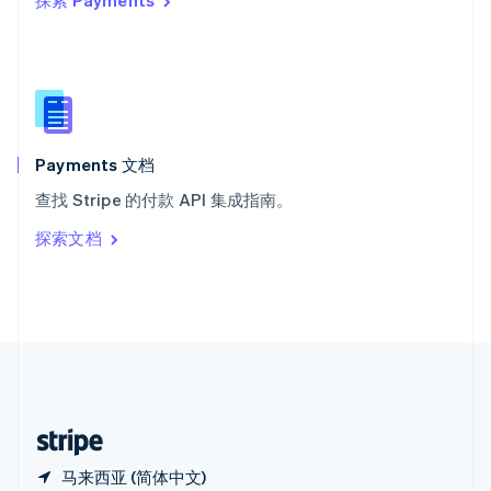
探索 Payments
西班牙
Español
English
新加坡
English
简体中文
新西兰
English
匈牙利
English
Payments 文档
意大利
查找 Stripe 的付款 API 集成指南。
Italiano
English
印度
探索文档
English
英国
English
直布罗陀
English
中国内地
简体中文
English
中国香港特别行政区
English
简体中文
马来西亚 (简体中文)