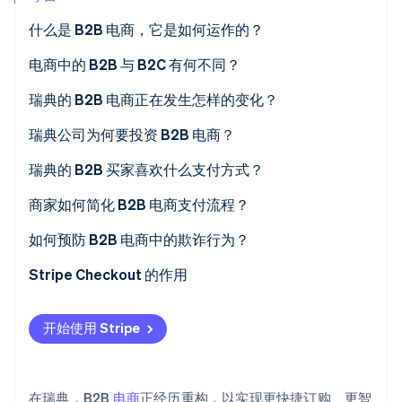
什么是 B2B 电商，它是如何运作的？
Stripe Sessions 2026
了解 Stripe 如何为 AI 构建经济基础设施。
立即观看
电商中的 B2B 与 B2C 有何不同？
瑞典的 B2B 电商正在发生怎样的变化？
瑞典公司为何要投资 B2B 电商？
对每个人来说都更高效
瑞典的 B2B 买家喜欢什么支付方式？
它可以让您扩大规模而不增加额外开支
银行转账
商家如何简化 B2B 电商支付流程？
它能为您提供更优质的数据
银行卡支付
自动化发票流程
如何预防 B2B 电商中的欺诈行为？
它使企业具备未来适应性
Swish
方便即时支付
务必核实新买家
Stripe Checkout 的作用
其他方法
连接您的系统
注意常见的警告信号
开始使用 Stripe
对重复购买的买家采用直接借记的方式
使用欺诈检测工具
洞察支付数据中的趋势
了解您的信贷对象
在瑞典，B2B
电商
正经历重构，以实现更快捷订购、更智