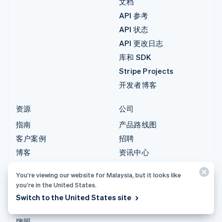
文档
API 参考
API 状态
API 更改日志
库和 SDK
Stripe Projects
开发者博客
资源
公司
指南
产品路线图
客户案例
招聘
博客
资讯中心
社区
Stripe Press
You’re viewing our website for Malaysia, but it looks like
Sessions 年度大会
联系销售
you’re in the United States.
隐私和条款
Switch to the United States site
禁止和限制的业务
牌照