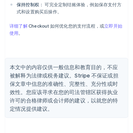
奥地利
保持控制权：
可完全定制结账体验，例如保存支付方
Deutsch
English
式和设置购买后操作。
澳大利亚
English
巴西
详细了解
Checkout 如何优化您的支付流程，或
立即开始
Português
English
使用
。
保加利亚
English
比利时
Nederlands
Français
Deutsch
English
波兰
本文中的内容仅供一般信息和教育目的，不应
English
丹麦
被解释为法律或税务建议。Stripe 不保证或担
English
保文章中信息的准确性、完整性、充分性或时
德国
效性。您应该寻求在您的司法管辖区获得执业
Deutsch
English
法国
许可的合格律师或会计师的建议，以就您的特
Français
English
定情况提供建议。
芬兰
English
Svenska
荷兰
Nederlands
English