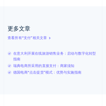
加拿大
English
Français
捷克
English
克罗地亚
English
Italiano
更多文章
拉脱维亚
English
查看所有“支付”相关文章
立陶宛
English
列支敦士登
在意大利开展在线旅游销售业务：启动与数字化转型
Deutsch
English
卢森堡
指南
Français
Deutsch
English
瑞典电商所采用的直接支付：商家须知
罗马尼亚
德国电商“点击提货”模式：优势与实施指南
English
马尔他
English
马来西亚
English
简体中文
美国
English
Español
简体中文