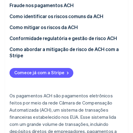
Veja o que está chegando
Fraude nos pagamentos ACH
Radar
Ecossistema
Como identificar os riscos comuns da ACH
Prevenção de fraudes
Fraude e falsificação de identidade do fornecedor
Como mitigar os riscos da ACH
Parceiros
Atlas
Stripe App Marketplace
Incorporação de startups
Fraude por parte de funcionários e ameaças
Controles pré-transação
Conformidade regulatória e gestão de risco ACH
Climate
internas
Remoção de carbono
Autenticação e gerenciamento de acesso
Como abordar a mitigação de risco de ACH com a
Ataques de phishing e engenharia social
Stripe
Identity
Sistemas de detecção e monitoramento de fraudes
Verificação de identidade
Use as ferramentas de gerenciamento de risco
Medidas de segurança de dados
integradas da Stripe
Comece já com a Stripe
Gerenciamento de fornecedores e terceiros
Melhorar a due diligence do cliente (CDD)
Treinamento e conscientização de funcionários
Monitorar e analisar os dados das transações
Os pagamentos ACH são pagamentos eletrônicos
Stripe Sessions 2026
Veja como a Stripe está construindo a infraestrutura econ
feitos por meio da rede Câmara de Compensação
Desenvolvimento de políticas e conformidade
Otimizar o gerenciamento de contestações
Assista agora
Automatizada (ACH), um sistema de transações
Resposta e recuperação
Mantenha-se informado e flexível
financeiras estabelecido nos EUA. Esse sistema lida
com um grande volume de transações, incluindo
depósitos diretos de empregadores, pagamentos a