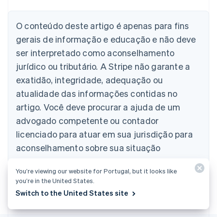
Deutsch
English
Austrália
English
O conteúdo deste artigo é apenas para fins
Áustria
gerais de informação e educação e não deve
Deutsch
English
Bélgica
ser interpretado como aconselhamento
Nederlands
Français
Deutsch
English
jurídico ou tributário. A Stripe não garante a
Brasil
exatidão, integridade, adequação ou
Português
English
Bulgária
atualidade das informações contidas no
English
artigo. Você deve procurar a ajuda de um
Canadá
advogado competente ou contador
English
Français
China continental
licenciado para atuar em sua jurisdição para
简体中文
English
aconselhamento sobre sua situação
Chipre
English
particular.
Croácia
You’re viewing our website for Portugal, but it looks like
English
Italiano
you’re in the United States.
Dinamarca
Switch to the United States site
English
Emirados Árabes Unidos
English