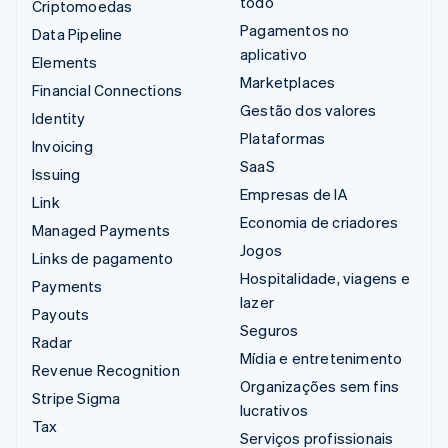
todo
Criptomoedas
Pagamentos no
Data Pipeline
aplicativo
Elements
Marketplaces
Financial Connections
Gestão dos valores
Identity
Plataformas
Invoicing
SaaS
Issuing
Empresas de IA
Link
Economia de criadores
Managed Payments
Jogos
Links de pagamento
Hospitalidade, viagens e
Payments
lazer
Payouts
Seguros
Radar
Mídia e entretenimento
Revenue Recognition
Organizações sem fins
Stripe Sigma
lucrativos
Tax
Serviços profissionais