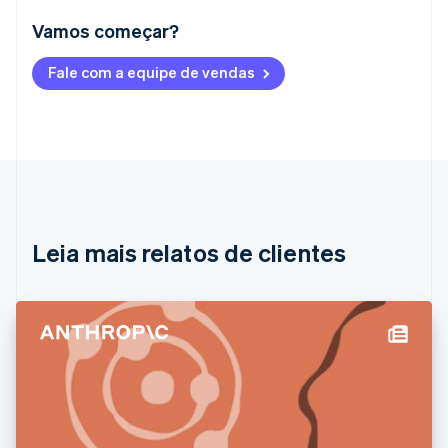
Vamos começar?
Alemanha
Fale com a equipe de vendas
Deutsch
English
Austrália
English
Áustria
Deutsch
English
Bélgica
Nederlands
Français
Deutsch
English
Brasil
Português
English
Leia mais relatos de clientes
Bulgária
English
Canadá
English
Français
China continental
简体中文
English
Chipre
English
Croácia
English
Italiano