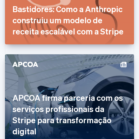
Dinamarca
Bastidores: Como a Anthropic
English
Emirados Árabes Unidos
construiu um modelo de
English
Eslováquia
receita escalável com a Stripe
English
Eslovênia
English
Italiano
Espanha
Español
English
Estados Unidos
English
Español
简体中文
Estônia
English
Finlândia
APCOA firma parceria com os
English
Svenska
França
serviços profissionais da
Français
English
Gibraltar
Stripe para transformação
English
Grécia
digital
English