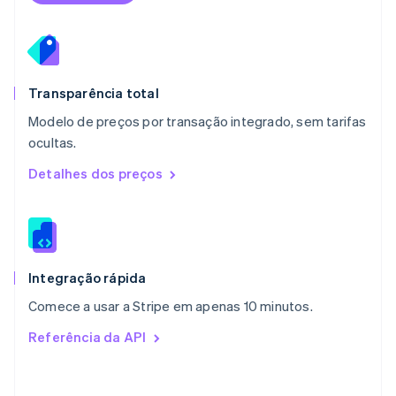
México
Español
English
Noruega
English
Nova Zelândia
English
Transparência total
Países Baixos
Modelo de preços por transação integrado, sem tarifas
Nederlands
English
ocultas.
Polônia
English
Detalhes dos preços
Portugal
Português
English
RAE de Hong Kong, China
English
简体中文
Reino Unido
English
Integração rápida
República Tcheca
Comece a usar a Stripe em apenas 10 minutos.
English
Romênia
Referência da API
English
Singapura
English
简体中文