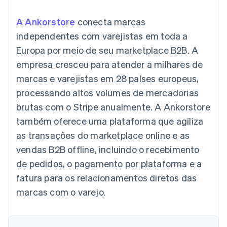
flexíveis de IU
Recognition
Marketplaces
Gerenciar assinaturas
Formas de
Automação
Plano de ação do
Gestão dos valores
Ofereça cobrança por
A Ankorstore
conecta marcas
pagamento
contábil
produto
Plataformas
uso
Acesso a mais
Stripe Sigma
Conferência anual das
independentes com varejistas em toda a
SaaS
Emita cartões
de 125
Relatórios
sessões
respaldados por
Europa por meio de seu marketplace B2B. A
Terminal
personalizados
Carreiras
stablecoins
Pagamentos
Data Pipeline
Sala de imprensa
Provisione e gerencie
empresa cresceu para atender a milhares de
presenciais
Sincronização
Stripe Press
serviços com agentes
Por setor
marcas e varejistas em 28 países europeus,
Authorization
de dados
Boost
processando altos volumes de mercadorias
Otimizações
Empresas de IA
brutas com o Stripe anualmente. A Ankorstore
de aceitação
Economia de criadores
Contato
Recursos
Link
também oferece uma plataforma que agiliza
Checkout
Jogos
Fale com a equipe de
Hospitalidade, viagens
Integrações de
as transações do marketplace online e as
acelerado
vendas
e lazer
aplicativos
Financial
Seja um parceiro
vendas B2B offline, incluindo o recebimento
Seguros
Exemplos de códigos
Connections
Mídia e entretenimento
Blog de
Dados de
de pedidos, o pagamento por plataforma e a
desenvolvedores
contas
fatura para os relacionamentos diretos das
Organizações sem fins
Status da API
vinculadas
lucrativos
marcas com o varejo.
Serviços profissionais
Setor público
Mais
Varejo
Product roadmap