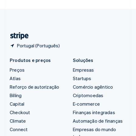
Suécia
Svenska
English
Suíça
Deutsch
Français
Italiano
English
Tailândia
ไทย
English
Portugal (Português)
Produtos e preços
Soluções
Preços
Empresas
Atlas
Startups
Reforço de autorização
Comércio agêntico
Billing
Criptomoedas
Capital
E-commerce
Checkout
Finanças integradas
Climate
Automação de finanças
Connect
Empresas do mundo