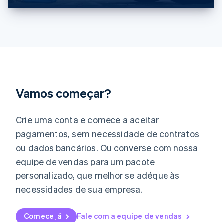
Hungria
English
Índia
English
Irlanda
English
Itália
Italiano
English
Japão
Vamos começar?
日本語
English
Letônia
English
Crie uma conta e comece a aceitar
Liechtenstein
pagamentos, sem necessidade de contratos
Deutsch
English
Lituânia
ou dados bancários. Ou converse com nossa
English
equipe de vendas para um pacote
Luxemburgo
personalizado, que melhor se adéque às
Français
Deutsch
English
Malásia
necessidades de sua empresa.
English
简体中文
Malta
English
Comece já
Fale com a equipe de vendas