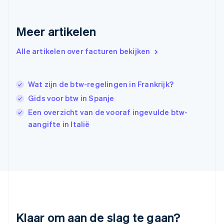
English
Griekenland
Meer artikelen
English
Hongarije
Alle artikelen over facturen bekijken
English
Hongkong SAR, China
English
简体中文
Ierland
Wat zijn de btw-regelingen in Frankrijk?
English
Gids voor btw in Spanje
India
Een overzicht van de vooraf ingevulde btw-
English
Italië
aangifte in Italië
Italiano
English
Japan
日本語
English
Kroatië
English
Italiano
Letland
English
Liechtenstein
Deutsch
English
Klaar om aan de slag te gaan?
Litouwen