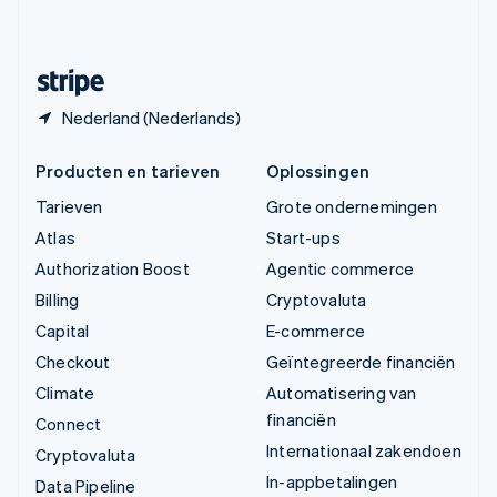
Svenska
English
Zwitserland
Deutsch
Français
Italiano
English
Nederland (Nederlands)
Producten en tarieven
Oplossingen
Tarieven
Grote ondernemingen
Atlas
Start-ups
Authorization Boost
Agentic commerce
Billing
Cryptovaluta
Capital
E-commerce
Checkout
Geïntegreerde financiën
Climate
Automatisering van
financiën
Connect
Internationaal zakendoen
Cryptovaluta
In-appbetalingen
Data Pipeline