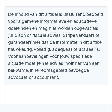
Australië
English
België
De inhoud van dit artikel is uitsluitend bedoeld
Nederlands
Français
Deutsch
English
voor algemene informatieve en educatieve
Brazilië
Português
English
doeleinden en mag niet worden opgevat als
Bulgarije
juridisch of fiscaal advies. Stripe verklaart of
English
Canada
garandeert niet dat de informatie in dit artikel
English
Français
nauwkeurig, volledig, adequaat of actueel is.
Cyprus
Voor aanbevelingen voor jouw specifieke
English
Denemarken
situatie moet je het advies inwinnen van een
English
bekwame, in je rechtsgebied bevoegde
Duitsland
advocaat of accountant.
Deutsch
English
Estland
English
Finland
English
Svenska
Frankrijk
Français
English
Gibraltar