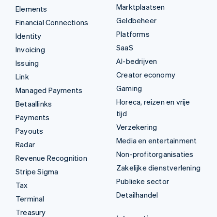
Marktplaatsen
Elements
Geldbeheer
Financial Connections
Platforms
Identity
SaaS
Invoicing
AI-bedrijven
Issuing
Creator economy
Link
Gaming
Managed Payments
Horeca, reizen en vrije
Betaallinks
tijd
Payments
Verzekering
Payouts
Media en entertainment
Radar
Non-profitorganisaties
Revenue Recognition
Zakelijke dienstverlening
Stripe Sigma
Publieke sector
Tax
Detailhandel
Terminal
Treasury