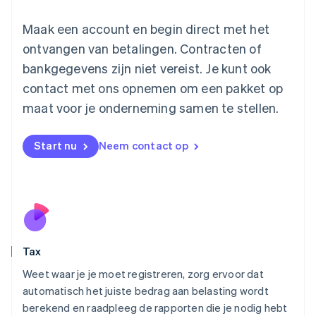
English
Luxemburg
Maak een account en begin direct met het
Français
Deutsch
English
ontvangen van betalingen. Contracten of
Maleisië
bankgegevens zijn niet vereist. Je kunt ook
English
简体中文
contact met ons opnemen om een pakket op
Malta
English
maat voor je onderneming samen te stellen.
Mexico
Español
English
Nederland
Start nu
Neem contact op
Nederlands
English
Nieuw-Zeeland
English
Noorwegen
English
Oostenrijk
Deutsch
English
Tax
Polen
English
Weet waar je je moet registreren, zorg ervoor dat
Portugal
automatisch het juiste bedrag aan belasting wordt
Português
English
berekend en raadpleeg de rapporten die je nodig hebt
Roemenië