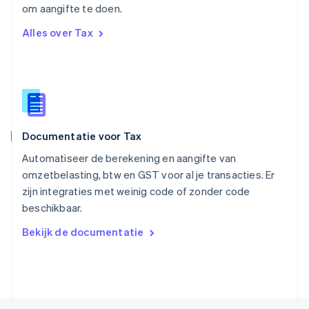
om aangifte te doen.
English
Singapore
Alles over Tax
English
简体中文
Slovenië
English
Italiano
Slowakije
English
Spanje
Español
English
Documentatie voor Tax
Thailand
ไทย
English
Automatiseer de berekening en aangifte van
Tsjechië
omzetbelasting, btw en GST voor al je transacties. Er
English
zijn integraties met weinig code of zonder code
Vasteland van China
beschikbaar.
简体中文
English
Verenigd Koninkrijk
Bekijk de documentatie
English
Verenigde Arabische Emiraten
English
Verenigde Staten
English
Español
简体中文
Zweden