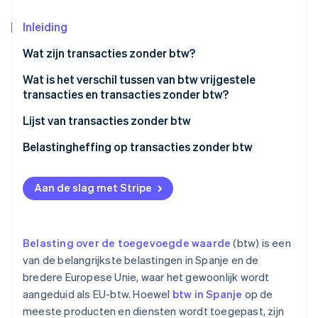
Oprichting van een start-up
Inleiding
Climate
Ecosysteem
CO₂-verwijdering
Wat zijn transacties zonder btw?
Partners
Identity
Stripe App Marketplace
Wat is het verschil tussen van btw vrijgestele
Online identiteitsverificatie
transacties en transacties zonder btw?
Lijst van transacties zonder btw
Belastingheffing op transacties zonder btw
Stripe Sessions 2026
Ontdek hoe Stripe de economische infrastructuu
Aan de slag met Stripe
Nu bekijken
Belasting over de toegevoegde waarde
(btw) is een
van de belangrijkste belastingen in Spanje en de
bredere Europese Unie, waar het gewoonlijk wordt
aangeduid als EU-btw. Hoewel
btw in Spanje
op de
meeste producten en diensten wordt toegepast, zijn