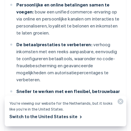
Persoonlijke en online betalingen samen te
voegen:
bouw een unified commerce-ervaring op
via online en persoonlijke kanalen om interacties te
personaliseren, loyaliteit te belonen en inkomsten
te laten groeien.
De betaalprestaties te verbeteren:
verhoog
inkomsten met een reeks aanpasbare, eenvoudig
te configureren betaaltools, waaronder no code-
fraudebescherming en geavanceerde
mogelijkheden om autorisatiepercentages te
verbeteren.
Sneller te werken met een flexibel, betrouwbaar
platform voor groei:
bouw voort op een platform
You’re viewing our website for the Netherlands, but it looks
dat is ontworpen om met je mee te groeien, met
like you’re in the United States.
een uptime van 99,999% en toonaangevende
Switch to the United States site
betrouwbaarheid.