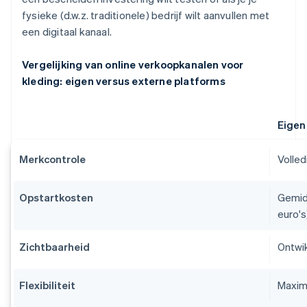
fysieke (d.w.z. traditionele) bedrijf wilt aanvullen met
een digitaal kanaal.
Vergelijking van online verkoopkanalen voor
kleding: eigen versus externe platforms
Eigen
Merkcontrole
Volled
Opstartkosten
Gemid
euro's
Zichtbaarheid
Ontwik
Flexibiliteit
Maxim