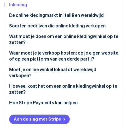
Inleiding
Oprichting van een start-up
Climate
Ecosysteem
De online kledingmarkt in Italië en wereldwijd
CO₂-verwijdering
Soorten bedrijven die online kleding verkopen
Partners
Identity
Stripe App Marketplace
Online identiteitsverificatie
Een online kledingwinkel openen als detailhandelaar
Wat moet je doen om een online kledingwinkel op te
zetten?
Tweedehands kleding online verkopen
Waar moet je je verkoop hosten: op je eigen website
Kleding online maken en verkopen
of op een platform van een derde partij?
Stripe Sessions 2026
Eigen website
Moet je online winkel lokaal of wereldwijd
Ontdek hoe Stripe de economische infrastructuu
verkopen?
Nu bekijken
Platform van een derde partij
Verkopen op lokaal niveau
Hoeveel kost het om een online kledingwinkel op te
zetten?
Verkopen op mondiaal niveau
Hoe Stripe Payments kan helpen
Aan de slag met Stripe