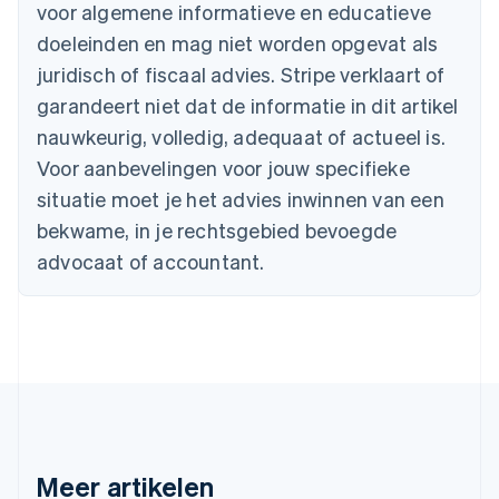
Australië
voor algemene informatieve en educatieve
English
doeleinden en mag niet worden opgevat als
België
juridisch of fiscaal advies. Stripe verklaart of
Nederlands
Français
Deutsch
English
Brazilië
garandeert niet dat de informatie in dit artikel
Português
English
nauwkeurig, volledig, adequaat of actueel is.
Bulgarije
English
Voor aanbevelingen voor jouw specifieke
Canada
situatie moet je het advies inwinnen van een
English
Français
Cyprus
bekwame, in je rechtsgebied bevoegde
English
advocaat of accountant.
Denemarken
English
Duitsland
Deutsch
English
Estland
English
Finland
English
Svenska
Frankrijk
Français
English
Meer artikelen
Gibraltar