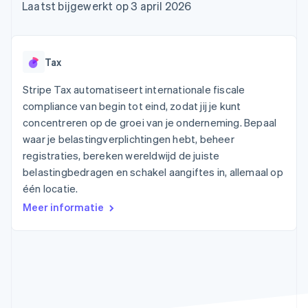
Toegang tot meer
Data Pipeline
Bedrijf
Laatst bijgewerkt op 3 april 2026
Marktplaatsen
Gegevenssynchronisatie
dan 125
Geldbeheer
Facturatie naar gebruik
Terminal
Productroadmap
Platforms
bieden
Fysieke betalingen
Jaarlijks congres
SaaS
Betaalkaarten uitgeven
Authorization
Sessions
die door stablecoins
Tax
Boost
Vacatures
worden gedekt
Optimaliseer de
Stripe Newsroom
Diensten voorzien en
Stripe Tax automatiseert internationale fiscale
acceptatie
Stripe Press
beheren met agents
Per branche
compliance van begin tot eind, zodat jij je kunt
Link
Versneld afrekenen
concentreren op de groei van je onderneming. Bepaal
Financial
AI-bedrijven
waar je belastingverplichtingen hebt, beheer
Connections
Creator economy
Contact
Bronnen
registraties, bereken wereldwijd de juiste
Data gekoppelde
Gaming
rekeningen
Horeca, reizen en vrije
belastingbedragen en schakel aangiftes in, allemaal op
Neem contact op
tijd
App-integraties
Partner worden
één locatie.
Verzekering
Voorbeelden van code
Media en entertainment
Developerblog
Meer informatie
API-status
Meer
Non-profitorganisaties
Product roadmap
Ontdek wat er in het verschiet ligt
Professionele
dienstverlening
Radar
Publieke sector
Fraudepreventie
Detailhandel
Atlas