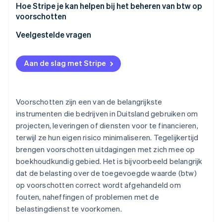
Problemen met facturering
Hoe Stripe je kan helpen bij het beheren van btw op
voorschotten
Toepassing van btw
Veelgestelde vragen
Onduidelijke boekhouding
Dubbele boeking
Aan de slag met Stripe
Voorschotten niet verrekenen met eindfacturen
Voorschotten zijn een van de belangrijkste
instrumenten die bedrijven in Duitsland gebruiken om
projecten, leveringen of diensten voor te financieren,
terwijl ze hun eigen risico minimaliseren. Tegelijkertijd
brengen voorschotten uitdagingen met zich mee op
boekhoudkundig gebied. Het is bijvoorbeeld belangrijk
dat de belasting over de toegevoegde waarde (btw)
op voorschotten correct wordt afgehandeld om
fouten, naheffingen of problemen met de
belastingdienst te voorkomen.