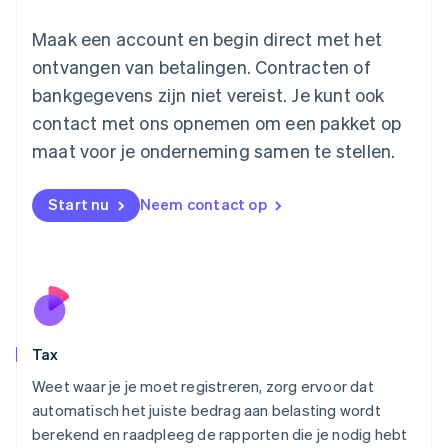
English
Luxemburg
Maak een account en begin direct met het
Français
Deutsch
English
ontvangen van betalingen. Contracten of
Maleisië
bankgegevens zijn niet vereist. Je kunt ook
English
简体中文
contact met ons opnemen om een pakket op
Malta
English
maat voor je onderneming samen te stellen.
Mexico
Español
English
Nederland
Start nu
Neem contact op
Nederlands
English
Nieuw-Zeeland
English
Noorwegen
English
Oostenrijk
Deutsch
English
Tax
Polen
English
Weet waar je je moet registreren, zorg ervoor dat
Portugal
automatisch het juiste bedrag aan belasting wordt
Português
English
berekend en raadpleeg de rapporten die je nodig hebt
Roemenië