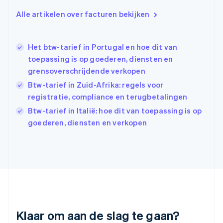
English
Alle artikelen over facturen bekijken
Griekenland
English
Hongarije
Het btw-tarief in Portugal en hoe dit van
English
toepassing is op goederen, diensten en
Hongkong SAR, China
grensoverschrijdende verkopen
English
简体中文
Ierland
Btw-tarief in Zuid-Afrika: regels voor
English
registratie, compliance en terugbetalingen
India
Btw-tarief in Italië: hoe dit van toepassing is op
English
Italië
goederen, diensten en verkopen
Italiano
English
Japan
日本語
English
Kroatië
English
Italiano
Letland
English
Liechtenstein
Deutsch
English
Klaar om aan de slag te gaan?
Litouwen