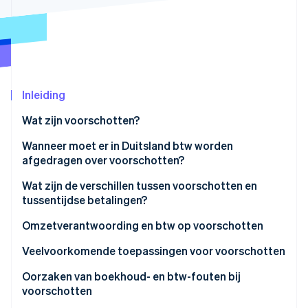
Oprichting van een start-up
Climate
Ecosysteem
CO₂-verwijdering
Partners
Identity
Stripe App Marketplace
Online identiteitsverificatie
Inleiding
Wat zijn voorschotten?
Wanneer moet er in Duitsland btw worden
Stripe Sessions 2026
afgedragen over voorschotten?
Ontdek hoe Stripe de economische infrastructuu
Wat zijn de verschillen tussen voorschotten en
Nu bekijken
tussentijdse betalingen?
Omzetverantwoording en btw op voorschotten
Veelvoorkomende toepassingen voor voorschotten
Oorzaken van boekhoud- en btw-fouten bij
voorschotten