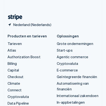
Svenska
English
Zwitserland
Deutsch
Français
Italiano
English
Nederland (Nederlands)
Producten en tarieven
Oplossingen
Tarieven
Grote ondernemingen
Atlas
Start-ups
Authorization Boost
Agentic commerce
Billing
Cryptovaluta
Capital
E-commerce
Checkout
Geïntegreerde financiën
Climate
Automatisering van
financiën
Connect
Internationaal zakendoen
Cryptovaluta
In-appbetalingen
Data Pipeline