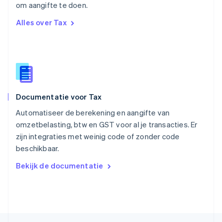
om aangifte te doen.
English
Singapore
Alles over Tax
English
简体中文
Slovenië
English
Italiano
Slowakije
English
Spanje
Español
English
Documentatie voor Tax
Thailand
ไทย
English
Automatiseer de berekening en aangifte van
Tsjechië
omzetbelasting, btw en GST voor al je transacties. Er
English
zijn integraties met weinig code of zonder code
Vasteland van China
beschikbaar.
简体中文
English
Verenigd Koninkrijk
Bekijk de documentatie
English
Verenigde Arabische Emiraten
English
Verenigde Staten
English
Español
简体中文
Zweden