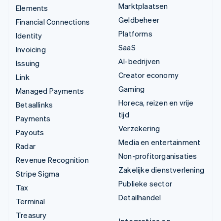
Marktplaatsen
Elements
Geldbeheer
Financial Connections
Platforms
Identity
SaaS
Invoicing
AI-bedrijven
Issuing
Creator economy
Link
Gaming
Managed Payments
Horeca, reizen en vrije
Betaallinks
tijd
Payments
Verzekering
Payouts
Media en entertainment
Radar
Non-profitorganisaties
Revenue Recognition
Zakelijke dienstverlening
Stripe Sigma
Publieke sector
Tax
Detailhandel
Terminal
Treasury
Integraties en