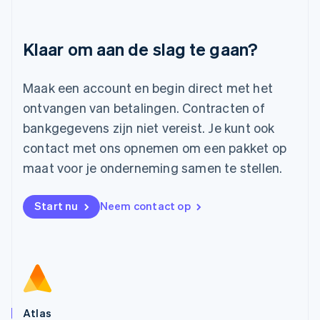
Litouwen
English
Luxemburg
Klaar om aan de slag te gaan?
Français
Deutsch
English
Maleisië
English
简体中文
Maak een account en begin direct met het
Malta
ontvangen van betalingen. Contracten of
English
Mexico
bankgegevens zijn niet vereist. Je kunt ook
Español
English
contact met ons opnemen om een pakket op
Nederland
maat voor je onderneming samen te stellen.
Nederlands
English
Nieuw-Zeeland
English
Start nu
Neem contact op
Noorwegen
English
Oostenrijk
Deutsch
English
Polen
English
Portugal
Português
English
Atlas