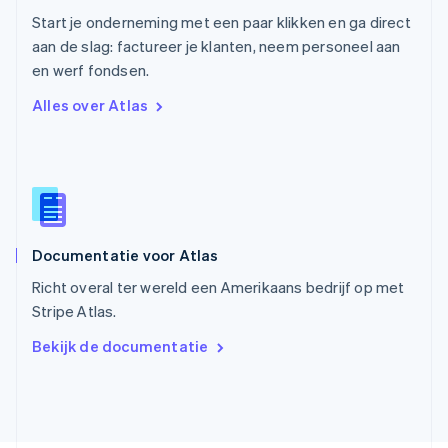
Roemenië
Start je onderneming met een paar klikken en ga direct
English
aan de slag: factureer je klanten, neem personeel aan
Singapore
English
简体中文
en werf fondsen.
Slovenië
Alles over Atlas
English
Italiano
Slowakije
English
Spanje
Español
English
Thailand
ไทย
English
Documentatie voor Atlas
Tsjechië
English
Richt overal ter wereld een Amerikaans bedrijf op met
Vasteland van China
Stripe Atlas.
简体中文
English
Verenigd Koninkrijk
Bekijk de documentatie
English
Verenigde Arabische Emiraten
English
Verenigde Staten
English
Español
简体中文