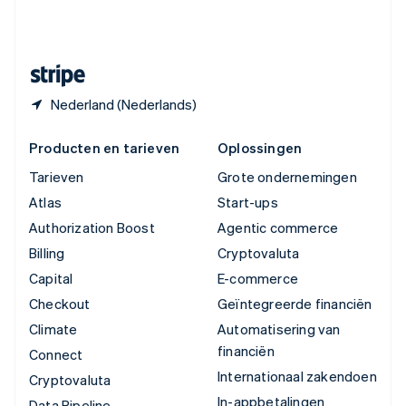
Zweden
Svenska
English
Zwitserland
Deutsch
Français
Italiano
English
Nederland (Nederlands)
Producten en tarieven
Oplossingen
Tarieven
Grote ondernemingen
Atlas
Start-ups
Authorization Boost
Agentic commerce
Billing
Cryptovaluta
Capital
E-commerce
Checkout
Geïntegreerde financiën
Climate
Automatisering van
financiën
Connect
Internationaal zakendoen
Cryptovaluta
In-appbetalingen
Data Pipeline