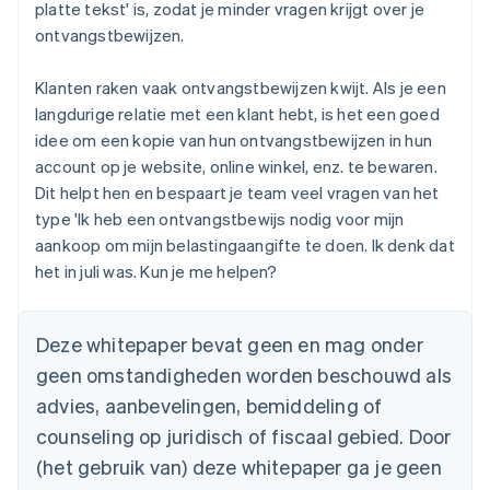
platte tekst' is, zodat je minder vragen krijgt over je
Australië
ontvangstbewijzen.
English
België
Nederlands
Français
Deutsch
English
Klanten raken vaak ontvangstbewijzen kwijt. Als je een
Brazilië
langdurige relatie met een klant hebt, is het een goed
Português
English
idee om een kopie van hun ontvangstbewijzen in hun
Bulgarije
account op je website, online winkel, enz. te bewaren.
English
Canada
Dit helpt hen en bespaart je team veel vragen van het
English
Français
type 'Ik heb een ontvangstbewijs nodig voor mijn
Cyprus
aankoop om mijn belastingaangifte te doen. Ik denk dat
English
het in juli was. Kun je me helpen?
Denemarken
English
Duitsland
Deze whitepaper bevat geen en mag onder
Deutsch
English
Estland
geen omstandigheden worden beschouwd als
English
advies, aanbevelingen, bemiddeling of
Finland
counseling op juridisch of fiscaal gebied. Door
English
Svenska
Frankrijk
(het gebruik van) deze whitepaper ga je geen
Français
English