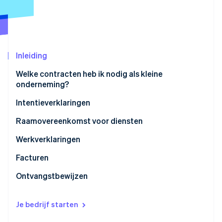
Oprichting van een start-up
Climate
Ecosysteem
CO₂-verwijdering
Partners
Identity
Stripe App Marketplace
Inleiding
Online identiteitsverificatie
Welke contracten heb ik nodig als kleine
onderneming?
Intentieverklaringen
Stripe Sessions 2026
Raamovereenkomst voor diensten
Ontdek hoe Stripe de economische infrastructuu
Nu bekijken
Werkverklaringen
Facturen
Ontvangstbewijzen
Je bedrijf starten