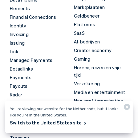
Marktplaatsen
Elements
Geldbeheer
Financial Connections
Platforms
Identity
SaaS
Invoicing
AI-bedrijven
Issuing
Creator economy
Link
Gaming
Managed Payments
Horeca, reizen en vrije
Betaallinks
tijd
Payments
Verzekering
Payouts
Media en entertainment
Radar
Non-profitorganisaties
Revenue Recognition
You’re viewing our website for the Netherlands, but it looks
Zakelijke dienstverlening
Stripe Sigma
like you’re in the United States.
Publieke sector
Tax
Switch to the United States site
Detailhandel
Terminal
Treasury