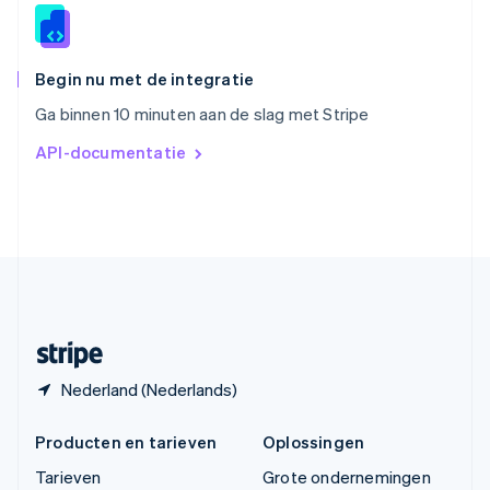
Thailand
ไทย
English
Tsjechië
English
Begin nu met de integratie
Vasteland van China
Ga binnen 10 minuten aan de slag met Stripe
简体中文
English
Verenigd Koninkrijk
API-documentatie
English
Verenigde Arabische Emiraten
English
Verenigde Staten
English
Español
简体中文
Zweden
Svenska
English
Zwitserland
Deutsch
Français
Italiano
English
Nederland (Nederlands)
Producten en tarieven
Oplossingen
Tarieven
Grote ondernemingen