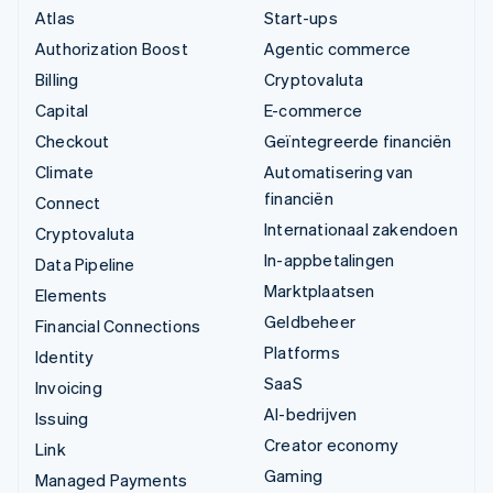
Atlas
Start-ups
Authorization Boost
Agentic commerce
Billing
Cryptovaluta
Capital
E-commerce
Checkout
Geïntegreerde financiën
Climate
Automatisering van
financiën
Connect
Internationaal zakendoen
Cryptovaluta
In-appbetalingen
Data Pipeline
Marktplaatsen
Elements
Geldbeheer
Financial Connections
Platforms
Identity
SaaS
Invoicing
AI-bedrijven
Issuing
Creator economy
Link
Gaming
Managed Payments