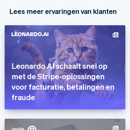
Cyprus
English
Lees meer ervaringen van klanten
Denemarken
English
Duitsland
Deutsch
English
Estland
English
Finland
English
Svenska
Frankrijk
Leonardo AI schaalt snel op
Français
English
Gibraltar
met de Stripe-oplossingen
English
voor facturatie, betalingen en
Griekenland
English
fraude
Hongarije
English
Hongkong SAR, China
English
简体中文
Ierland
English