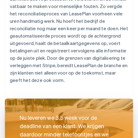
vatbaar te maken voor menselijke fouten. Zo vergde
het reconciliatieproces van LeasePlan voorheen vele
uren handmatig werk. Nu hoeft het bedrijf de
reconciliatie nog maar een keer per maand te doen. Het
geautomatiseerde proces wordt op de achtergrond
uitgevoerd, haalt de betaalkaartgegevens op, voert
betalingen uit en registreert vervolgens alle informatie
op de juiste plek. Door de grenzen van digitalisering te
verleggen met Stripe, bereidt LeasePlan de branche en
zijn klanten niet alleen voor op de toekomst, maar
geeft het deze ook vorm.
Nu leveren we 3,5 week voor de
deadline van een klant. We krijgen
daardoor minder telefoontjes en we