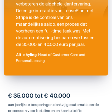
verbeteren de algehele klantervaring.
De enige interactie van LeasePlan met
Stripe is de controle van ons
maandelijkse saldo, een proces dat
voorheen een full-time taak was. Met
de automatisering besparen we tussen
de 35.000 en 40.000 euro per jaar.
Alfie Ayling
, Head of Customer Care and
Personal Leasing
€ 35.000 tot € 40.000
aan jaarlijkse besparingen dankzij geautomatiseerde
processen voor betalingen en kaartuitgifte