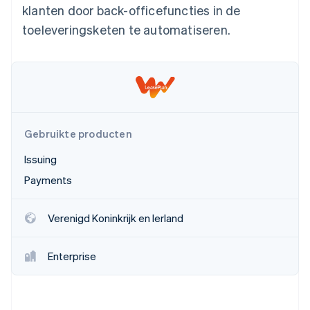
klanten door back-officefuncties in de
Oprichting van een start-up
toeleveringsketen te automatiseren.
Climate
Ecosysteem
CO₂-verwijdering
Partners
Identity
Stripe App Marketplace
Online identiteitsverificatie
Gebruikte producten
Issuing
Stripe Sessions 2026
Ontdek hoe Stripe de economische infrastructuu
Payments
Nu bekijken
Verenigd Koninkrijk en Ierland
Enterprise