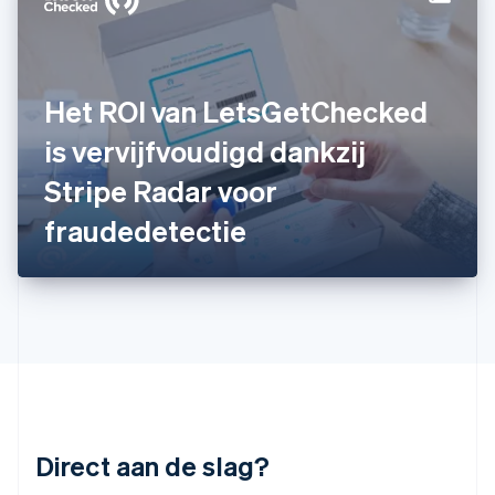
India
English
Italië
Italiano
English
Japan
Het ROI van LetsGetChecked
日本語
English
Kroatië
is vervijfvoudigd dankzij
English
Italiano
Stripe Radar voor
Letland
English
fraudedetectie
Liechtenstein
Deutsch
English
Litouwen
English
Luxemburg
Français
Deutsch
English
Maleisië
English
简体中文
Malta
English
Direct aan de slag?
Mexico
Español
English