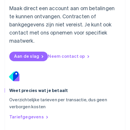
Nederland
Maak direct een account aan om betalingen
Nederlands
English
Nieuw-Zeeland
te kunnen ontvangen. Contracten of
English
bankgegevens zijn niet vereist. Je kunt ook
Noorwegen
contact met ons opnemen voor specifiek
English
Oostenrijk
maatwerk.
Deutsch
English
Polen
English
Aan de slag
Neem contact op
Portugal
Português
English
Roemenië
English
Singapore
English
简体中文
Weet precies wat je betaalt
Slovenië
Overzichtelijke tarieven per transactie, dus geen
English
Italiano
verborgen kosten
Slowakije
English
Tariefgegevens
Spanje
Español
English