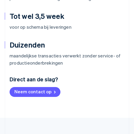
Tot wel 3,5 week
voor op schema bij leveringen
Duizenden
maandelijkse transacties verwerkt zonder service- of
productieonderbrekingen
Australië
Direct aan de slag?
English
België
Neem contact op
Nederlands
Français
Deutsch
English
Brazilië
Português
English
Bulgarije
English
Canada
English
Français