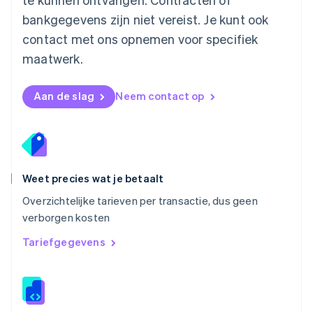
English
bankgegevens zijn niet vereist. Je kunt ook
Noorwegen
contact met ons opnemen voor specifiek
English
Oostenrijk
maatwerk.
Deutsch
English
Polen
English
Aan de slag
Neem contact op
Portugal
Português
English
Roemenië
English
Singapore
English
简体中文
Weet precies wat je betaalt
Slovenië
Overzichtelijke tarieven per transactie, dus geen
English
Italiano
verborgen kosten
Slowakije
English
Tariefgegevens
Spanje
Español
English
Thailand
ไทย
English
Tsjechië