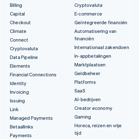
Billing
Cryptovaluta
Capital
E-commerce
Checkout
Geïntegreerde financiën
Climate
Automatisering van
financiën
Connect
Internationaal zakendoen
Cryptovaluta
In-appbetalingen
Data Pipeline
Marktplaatsen
Elements
Geldbeheer
Financial Connections
Platforms
Identity
SaaS
Invoicing
AI-bedrijven
Issuing
Creator economy
Link
Gaming
Managed Payments
Horeca, reizen en vrije
Betaallinks
tijd
Payments