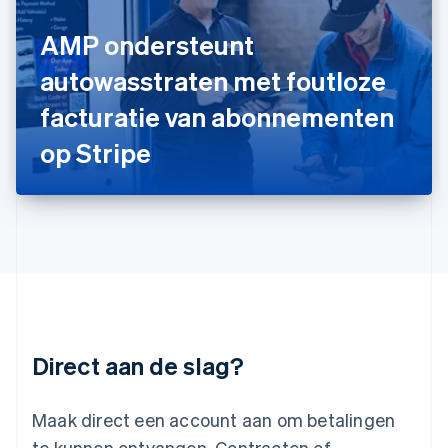
Italiano
English
Japan
AMP ondersteunt
日本語
English
Kroatië
autowasstraten met foutloze
English
Italiano
facturatie van abonnementen
Letland
English
op Stripe
Liechtenstein
Deutsch
English
Litouwen
English
Luxemburg
Français
Deutsch
English
Maleisië
English
简体中文
Malta
English
Direct aan de slag?
Mexico
Español
English
Nederland
Maak direct een account aan om betalingen
Nederlands
English
Nieuw-Zeeland
te kunnen ontvangen. Contracten of