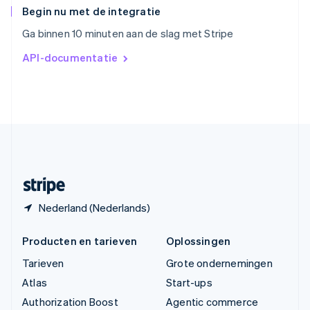
English
Begin nu met de integratie
Vasteland van China
Ga binnen 10 minuten aan de slag met Stripe
简体中文
English
Verenigd Koninkrijk
API-documentatie
English
Verenigde Arabische Emiraten
English
Verenigde Staten
English
Español
简体中文
Zweden
Svenska
English
Zwitserland
Deutsch
Français
Italiano
English
Nederland (Nederlands)
Producten en tarieven
Oplossingen
Tarieven
Grote ondernemingen
Atlas
Start-ups
Authorization Boost
Agentic commerce