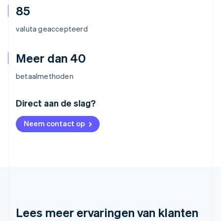
85
valuta geaccepteerd
Meer dan 40
betaalmethoden
Australië
Direct aan de slag?
English
België
Neem contact op
Nederlands
Français
Deutsch
English
Brazilië
Português
English
Bulgarije
English
Canada
English
Français
Cyprus
English
Lees meer ervaringen van klanten
Denemarken