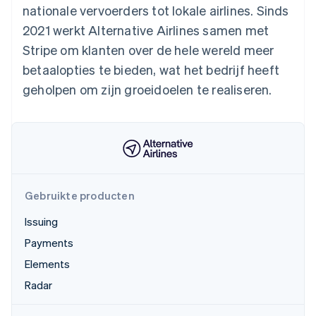
nationale vervoerders tot lokale airlines. Sinds
Oprichting van een start-up
2021 werkt Alternative Airlines samen met
Climate
Ecosysteem
CO₂-verwijdering
Stripe om klanten over de hele wereld meer
Partners
betaalopties te bieden, wat het bedrijf heeft
Identity
Stripe App Marketplace
Online identiteitsverificatie
geholpen om zijn groeidoelen te realiseren.
Stripe Sessions 2026
Ontdek hoe Stripe de economische infrastructuu
Nu bekijken
Gebruikte producten
Issuing
Payments
Elements
Radar