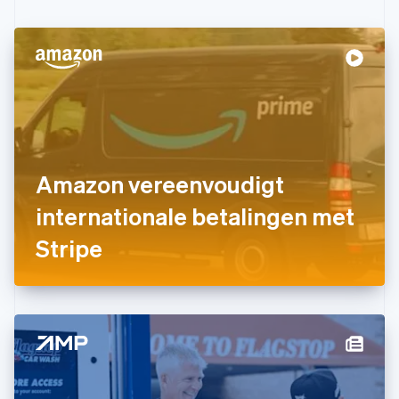
English
Duitsland
Deutsch
English
Estland
English
Finland
English
Svenska
Frankrijk
Français
English
Gibraltar
Amazon vereenvoudigt
English
internationale betalingen met
Griekenland
English
Stripe
Hongarije
English
Hongkong SAR, China
English
简体中文
Ierland
English
India
English
Italië