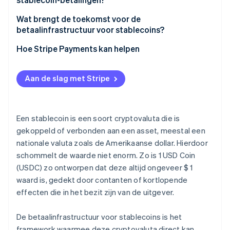
Audits van smart contracts en protocollen
Digitale wallets en sleutels
KYC
Wat brengt de toekomst voor de
Bewaringsbeveiliging en sleutelbeheer
betaalinfrastructuur voor stablecoins?
Verwerkers en gateways voor betalingen
AML en CFT (bestrijding van de financiering van
Netwerk- en applicatiebeveiliging
terrorisme)
Bredere acceptatie en meer use cases
Hoe Stripe Payments kan helpen
Tools voor interoperabiliteit
Fraudereactie- en transactiecontroles
Sanctiescreening
Diepere integratie met traditionele financiële
Cryptobeurzen
middelen
Aan de slag met Stripe
Veiligheid en transparantie van reserves
Onderhoud van reserves
Systemen voor compliance en controle
Upgrades voor beveiliging en transparantie
Normen voor consumentenbescherming
Een stablecoin is een soort cryptovaluta die is
gekoppeld of verbonden aan een asset, meestal een
nationale valuta zoals de Amerikaanse dollar. Hierdoor
schommelt de waarde niet enorm. Zo is 1 USD Coin
(USDC) zo ontworpen dat deze altijd ongeveer $ 1
waard is, gedekt door contanten of kortlopende
effecten die in het bezit zijn van de uitgever.
De betaalinfrastructuur voor stablecoins is het
framework waarmee deze cryptovaluta direct kan