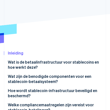
Oprichting van een start-up
Climate
Ecosysteem
CO₂-verwijdering
Partners
Identity
Stripe App Marketplace
Online identiteitsverificatie
Inleiding
Stripe Sessions 2026
Ontdek hoe Stripe de economische infrastructuu
Wat is de betaalinfrastructuur voor stablecoins en
Nu bekijken
hoe werkt deze?
Wat zijn de benodigde componenten voor een
stablecoin-betaalsysteem?
Stablecoin-token en uitgever
Hoe wordt stablecoin-infrastructuur beveiligd en
beschermd?
Smart contracts
Beveiliging op blockchainniveau
Welke compliancemaatregelen zijn vereist voor
Blockchainnetwerk
stablecoin-betalingen?