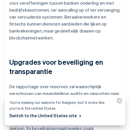
voor vereffeningen tussen banken onderling en met
bedrijfskasstromen, ter aanvulling op of ter vervanging
van verouderde systemen. Betaalverwerkers en
fintechs kunnen diensten aanbieden die lijken op
bankrekeningen, maar gedeeltelijk draaien op
blockchainnetwerken.
Upgrades voor beveiliging en
transparantie
De rapportage over reserves zal waarschijnlijk
verschuiven van maandelijkse audits en rapporten naar
openbare dashboards die bijna in realtime tonen hoe
You’re viewing our website for Belgium, but it looks like
het zit met de dekking door reserves. Sectorbrede
you’re in the United States.
verzekeringspools kunnen worden ontwikkeld om
Switch to the United States site
verliezen door catastrofale storingen of hacks te
dekken. En beveiligingsmaatregelen zoals