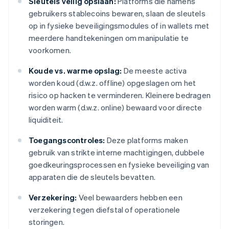
Sleutels veilig opslaan:
Platforms die namens
gebruikers stablecoins bewaren, slaan de sleutels
op in fysieke beveiligingsmodules of in wallets met
meerdere handtekeningen om manipulatie te
voorkomen.
Koude vs. warme opslag:
De meeste activa
worden koud (d.w.z. offline) opgeslagen om het
risico op hacken te verminderen. Kleinere bedragen
worden warm (d.w.z. online) bewaard voor directe
liquiditeit.
Toegangscontroles:
Deze platforms maken
gebruik van strikte interne machtigingen, dubbele
goedkeuringsprocessen en fysieke beveiliging van
apparaten die de sleutels bevatten.
Verzekering:
Veel bewaarders hebben een
verzekering tegen diefstal of operationele
storingen.