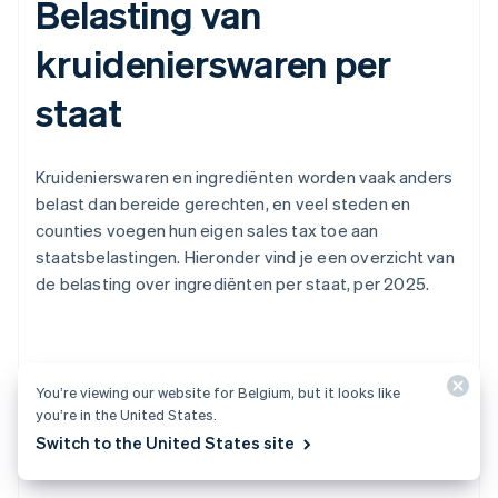
Belasting van
kruidenierswaren per
staat
Kruidenierswaren en ingrediënten worden vaak anders
belast dan bereide gerechten, en veel steden en
counties voegen hun eigen sales tax toe aan
staatsbelastingen. Hieronder vind je een overzicht van
de belasting over ingrediënten per staat, per 2025.
Geen sales tax van de staat op
You’re viewing our website for Belgium, but it looks like
kruidenierswaren
you’re in the United States.
Switch to the United States site
Alaska