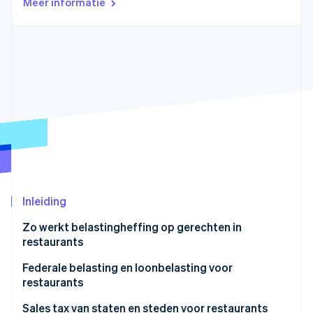
Meer informatie
Oprichting van een start-up
Climate
Ecosysteem
CO₂-verwijdering
Partners
Identity
Stripe App Marketplace
Online identiteitsverificatie
Stripe Sessions 2026
Ontdek hoe Stripe de economische infrastructuu
Nu bekijken
Inleiding
Zo werkt belastingheffing op gerechten in
restaurants
Federale belasting en loonbelasting voor
restaurants
Federale inkomstenbelasting
Sales tax van staten en steden voor restaurants