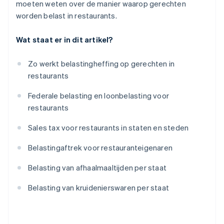
moeten weten over de manier waarop gerechten
Wijzigingen op het gebied van gezondheid en
worden belast in restaurants.
veiligheid
Wat staat er in dit artikel?
Maaltijden voor werknemers
Zo werkt belastingheffing op gerechten in
restaurants
Federale belasting en loonbelasting voor
restaurants
Sales tax voor restaurants in staten en steden
Belastingaftrek voor restauranteigenaren
Belasting van afhaalmaaltijden per staat
Belasting van kruidenierswaren per staat