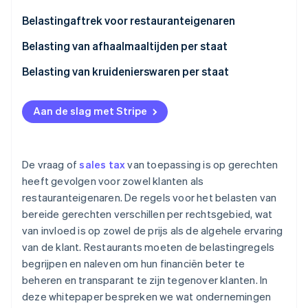
Loonbelastingen
Sales tax van staten
Belastingaftrek voor restauranteigenaren
Aangifte en belastingen over fooien
Sales tax van steden
COGS
Belasting van afhaalmaaltijden per staat
Heffingskortingen
Gecombineerde sales tax
Arbeidskosten
Geen sales tax van de staat op bereide
Belasting van kruidenierswaren per staat
afhaalmaaltijden
Huur en nutsvoorzieningen
Geen sales tax van de staat op kruidenierswaren
Standaard sales tax van de staat op bereide
Aan de slag met Stripe
Afschrijvingen
Verlaagde sales tax van de staat op
afhaalmaaltijden
kruidenierswaren
Reparaties en onderhoud
Standaard sales tax van de staat op
De vraag of
sales tax
van toepassing is op gerechten
Marketing en reclame
kruidenierswaren
heeft gevolgen voor zowel klanten als
restauranteigenaren. De regels voor het belasten van
Professionele vergoedingen
bereide gerechten verschillen per rechtsgebied, wat
Verzekeringen
van invloed is op zowel de prijs als de algehele ervaring
van de klant. Restaurants moeten de belastingregels
Belastingen en vergunningen
begrijpen en naleven om hun financiën beter te
Reizen
beheren en transparant te zijn tegenover klanten. In
deze whitepaper bespreken we wat ondernemingen
Training en opleiding