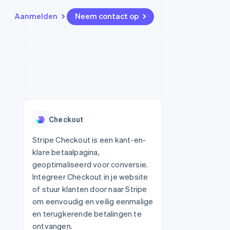
Aanmelden
Neem contact op
Bronnen
Ecosysteem
Contact
marktplaatsen
Meer
App-integraties
Partners
Neem contact op
Product roadmap
Voorbeelden van code
Stripe App Marketplace
Partner worden
Ontdek wat er in het verschiet
or platforms
Developerblog
ligt
r platforms
API-status
financiële
Radar
Checkout
Fraudepreventie
tuele kaarten
Atlas
ing
Stripe Checkout is een kant-en-
Oprichting van een start-up
klare betaalpagina,
Climate
geoptimaliseerd voor conversie.
CO₂-verwijdering
Integreer Checkout in je website
Identity
of stuur klanten door naar Stripe
Online identiteitsverificatie
om eenvoudig en veilig eenmalige
en terugkerende betalingen te
ontvangen.