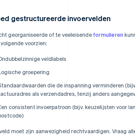
ed gestructureerde invoervelden
cht georganiseerde of te veeleisende
formulieren
kunn
 volgende voorzien:
Ondubbelzinnige veldlabels
Logische groepering
Standaardwaarden die de inspanning verminderen (bijv.
factuuradres als verzendadres, tenzij anders aangege
Een consistent invoerpatroon (bijv. keuzelijsten voor l
postcode)
 veld moet zijn aanwezigheid rechtvaardigen. Vraag al