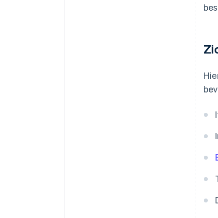
bes
Zi
Hie
bev