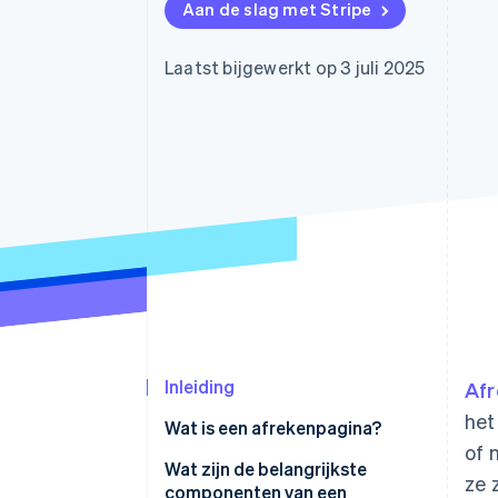
Aan de slag met Stripe
Link
Versneld afrekenen
Financial Connections
Laatst bijgewerkt op 3 juli 2025
Data gekoppelde rekeningen
Inleiding
Afr
het
Wat is een afrekenpagina?
of 
Wat zijn de belangrijkste
ze 
componenten van een