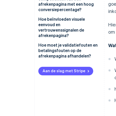
goe
afrekenpagina met een hoog
conversiepercentage?
ink
Goed gestructureerde
Hoe beïnvloeden visuele
Hie
invoervelden
eenvoud en
vertrouwenssignalen de
om 
Zichtbare en nauwkeurige
afrekenpagina?
besteloverzichten
Visuele eenvoud
Hoe moet je validatiefouten en
Wat
Flexibele betalingssecties
betalingsfouten op de
Vertrouwenssignalen
afrekenpagina afhandelen?
Visueel onderscheidende CTA’s
Validatiefouten
Vooruitgangsindicatoren voor
Aan de slag met Stripe
flows met meerdere stappen
Mislukte betalingen
Afrekenopties voor gasten
Strategische velden voor
promotiecodes
Foutafhandeling die helpt