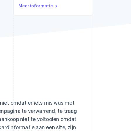
Meer informatie
Stripe Sessions 2026
Ontdek hoe Stripe de
economische
infrastructuur voor AI
bouwt.
Nu bekijken
niet omdat er iets mis was met
enpagina te verwarrend, te traag
 aankoop niet te voltooien omdat
ardinformatie aan een site, zijn