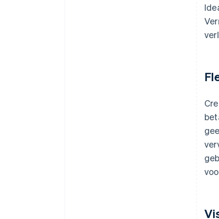
Ide
Ver
ver
Fl
Cre
bet
gee
ver
geb
voo
Vi