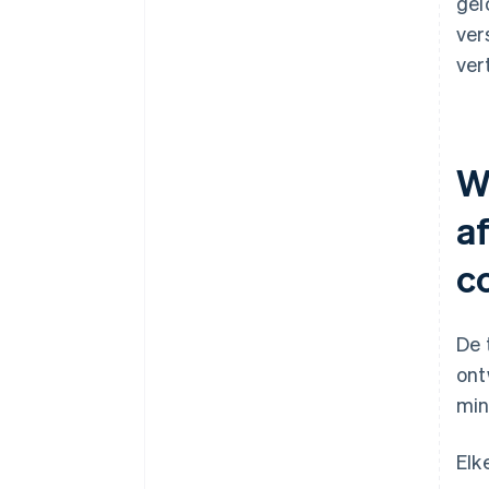
gel
ver
ver
W
a
c
De 
ont
min
Elk