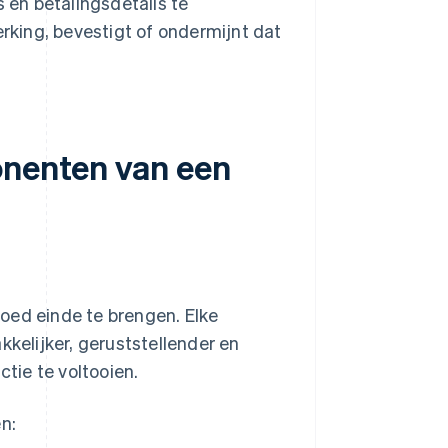
en betalingsdetails te
erking, bevestigt of ondermijnt dat
onenten van een
oed einde te brengen. Elke
elijker, geruststellender en
tie te voltooien.
n: