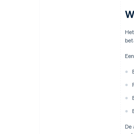
Subtiele maar betekenisvolle
beveiligingssignalen
W
Toegang tot ondersteuning en
beleid
He
bet
Een
De 